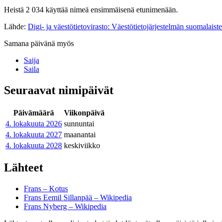
Heistä 2 034 käyttää nimeä ensimmäisenä etunimenään.
Lähde:
Digi- ja väestötietovirasto: Väestötietojärjestelmän suomalaist
Samana päivänä myös
Saija
Saila
Seuraavat nimipäivät
Päivämäärä
Viikonpäivä
4. lokakuuta
2026
sunnuntai
4. lokakuuta
2027
maanantai
4. lokakuuta
2028
keskiviikko
Lähteet
Frans – Kotus
Frans Eemil Sillanpää – Wikipedia
Frans Nyberg – Wikipedia