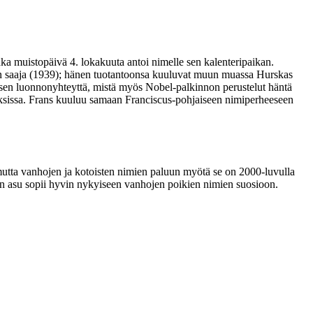
ka muistopäivä 4. lokakuuta antoi nimelle sen kalenteripaikan.
non saaja (1939); hänen tuotantoonsa kuuluvat muun muassa Hurskas
sen luonnonyhteyttä, mistä myös Nobel-palkinnon perustelut häntä
auksissa. Frans kuuluu samaan Franciscus-pohjaiseen nimiperheeseen
, mutta vanhojen ja kotoisten nimien paluun myötä se on 2000-luvulla
en asu sopii hyvin nykyiseen vanhojen poikien nimien suosioon.