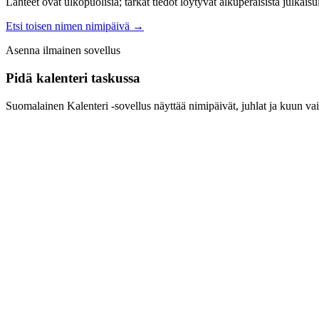
Lähteet ovat ulkopuolisia; tarkat tiedot löytyvät alkuperäisistä julkaisui
Etsi toisen nimen nimipäivä
→
Asenna ilmainen sovellus
Pidä kalenteri taskussa
Suomalainen Kalenteri ‑sovellus näyttää nimipäivät, juhlat ja kuun vai