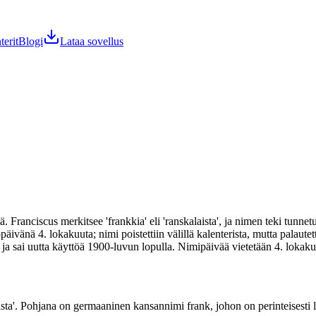
terit
Blogi
Lataa sovellus
 Franciscus merkitsee 'frankkia' eli 'ranskalaista', ja nimen teki tunn
nä 4. lokakuuta; nimi poistettiin välillä kalenterista, mutta palautett
ja sai uutta käyttöä 1900-luvun lopulla. Nimipäivää vietetään 4. lokaku
laista'. Pohjana on germaaninen kansannimi frank, johon on perinteisesti