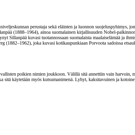
aniveljeskunnan perustaja sekä eläinten ja luonnon suojeluspyhimys, jon
 Sillanpää (1888–1964), ainoa suomalainen kirjallisuuden Nobel-palkin
nyt Sillanpää kuvasi tuotannossaan suomalaista maalaiselämää ja ihmi
Nyberg (1882–1962), joka kuvasi kotikaupunkiaan Porvoota sadoissa ets
tavallisten poikien nimien joukkoon. Välillä sitä annettiin vain harvoin
kka sitä käytetään myös kutsumanimenä. Lyhyt, kaksitavuinen ja kotoin