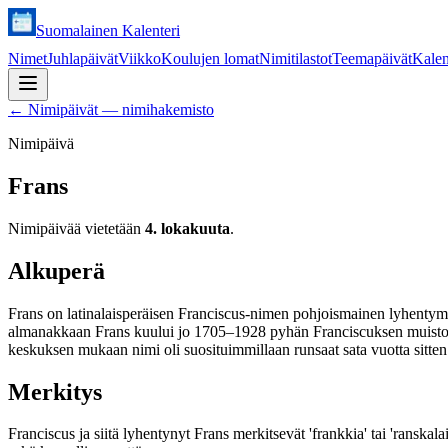
Suomalainen Kalenteri
Nimet
Juhlapäivät
Viikko
Koulujen lomat
Nimitilastot
Teemapäivät
Kalen
←
Nimipäivät — nimihakemisto
Nimipäivä
Frans
Nimipäivää vietetään
4. lokakuuta
.
Alkuperä
Frans on latinalaisperäisen Franciscus-nimen pohjoismainen lyhentymä.
almanakkaan Frans kuului jo 1705–1928 pyhän Franciscuksen muistopäivä
keskuksen mukaan nimi oli suosituimmillaan runsaat sata vuotta sitten 
Merkitys
Franciscus ja siitä lyhentynyt Frans merkitsevät 'frankkia' tai 'ranska