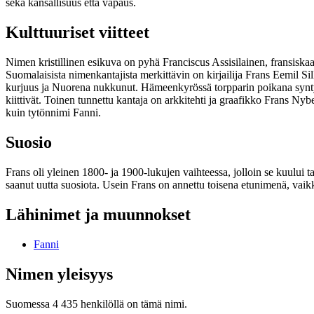
sekä kansallisuus että vapaus.
Kulttuuriset viitteet
Nimen kristillinen esikuva on pyhä Franciscus Assisilainen, fransiska
Suomalaisista nimenkantajista merkittävin on kirjailija Frans Eemil
kurjuus ja Nuorena nukkunut. Hämeenkyrössä torpparin poikana synty
kiittivät. Toinen tunnettu kantaja on arkkitehti ja graafikko Frans 
kuin tytönnimi Fanni.
Suosio
Frans oli yleinen 1800- ja 1900-lukujen vaihteessa, jolloin se kuului 
saanut uutta suosiota. Usein Frans on annettu toisena etunimenä, vai
Lähinimet ja muunnokset
Fanni
Nimen yleisyys
Suomessa 4 435 henkilöllä on tämä nimi.