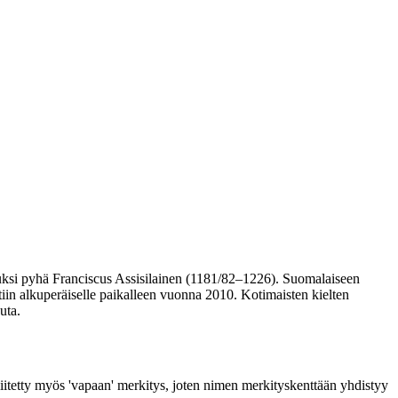
etuksi pyhä Franciscus Assisilainen (1181/82–1226). Suomalaiseen
iin alkuperäiselle paikalleen vuonna 2010. Kotimaisten kielten
uta.
 liitetty myös 'vapaan' merkitys, joten nimen merkityskenttään yhdistyy