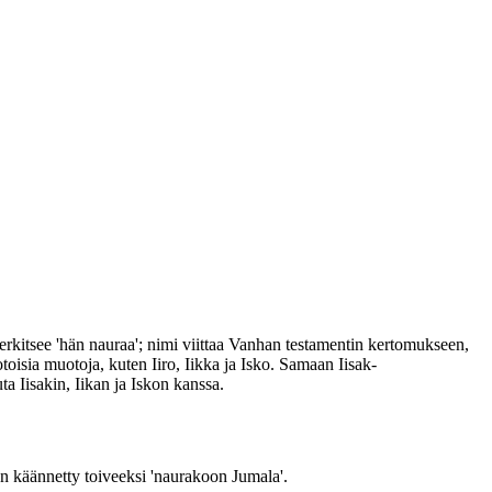
erkitsee 'hän nauraa'; nimi viittaa Vanhan testamentin kertomukseen,
oisia muotoja, kuten Iiro, Iikka ja Isko. Samaan Iisak-
a Iisakin, Iikan ja Iskon kanssa.
an käännetty toiveeksi 'naurakoon Jumala'.