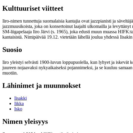
Kulttuuriset viitteet
Iiro-nimen tunnettuja suomalaisia kantajia ovat jazzpianisti ja sävelt
jazzmuusikoista, joka on konsertoinut laajalti ulkomailla ja levyttän
SM-liigapelaaja Iiro Järvi (s. 1965), joka edusti muun muassa HIFK:ta
kantaisistä. Nimipäivää 19.12. vietetään lähellä joulua yhdessä Iisaki
Suosio
Iiro yleistyi selvästi 1900-luvun loppupuolella, kun lyhyet ja iskevät 
juureen nojaavaksi nykyaikaiseksi pojannimeksi, ja se kuuluu samaan 
muotiin.
Lähinimet ja muunnokset
Iisakki
Iikka
Isko
Nimen yleisyys