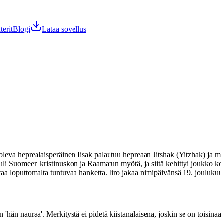
terit
Blogi
Lataa sovellus
oleva heprealaisperäinen Iisak palautuu hepreaan Jitshak (Yitzhak) ja m
li Suomeen kristinuskon ja Raamatun myötä, ja siitä kehittyi joukko kot
vaa loputtomalta tuntuvaa hanketta. Iiro jakaa nimipäivänsä 19. joulukuut
hän nauraa'. Merkitystä ei pidetä kiistanalaisena, joskin se on toisina