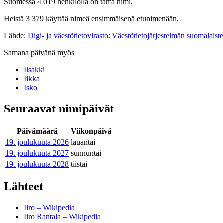
Suomessa 4 019 henkilöllä on tämä nimi.
Heistä 3 379 käyttää nimeä ensimmäisenä etunimenään.
Lähde:
Digi- ja väestötietovirasto: Väestötietojärjestelmän suomalaist
Samana päivänä myös
Iisakki
Iikka
Isko
Seuraavat nimipäivät
Päivämäärä
Viikonpäivä
19. joulukuuta
2026
lauantai
19. joulukuuta
2027
sunnuntai
19. joulukuuta
2028
tiistai
Lähteet
Iiro – Wikipedia
Iiro Rantala – Wikipedia