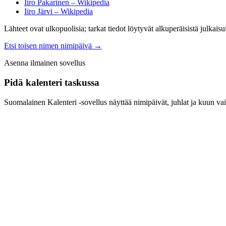
Iiro Pakarinen – Wikipedia
Iiro Järvi – Wikipedia
Lähteet ovat ulkopuolisia; tarkat tiedot löytyvät alkuperäisistä julkaisui
Etsi toisen nimen nimipäivä
→
Asenna ilmainen sovellus
Pidä kalenteri taskussa
Suomalainen Kalenteri ‑sovellus näyttää nimipäivät, juhlat ja kuun vai