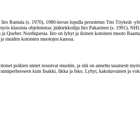
äjä Iiro Rantala (s. 1970), 1980-luvun lopulla perustetun Trio Töykeät -
yt myös klassista ohjelmistoa; jääkiekkoilija Iiro Pakarinen (s. 1991),
 ja Quebec Nordiquesia. Iiro on lyhyt ja iloinen kotoinen muoto Raamatu
n ja muiden kotoisten muotojen kanssa.
kotoiset poikien nimet nousivat muotiin, ja sitä on annettu tasaisesti my
nimiperheeseen kuin Iisakki, Iikka ja Isko. Lyhyt, kaksitavuinen ja vo