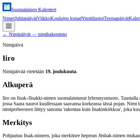
Suomalainen Kalenteri
Nimet
Juhlapäivät
Viikko
Koulujen lomat
Nimitilastot
Teemapäivät
Kalen
←
Nimipäivät — nimihakemisto
Nimipäivä
Iiro
Nimipäivää vietetään
19. joulukuuta
.
Alkuperä
Iiro on Iisak-/Iisakki-nimen suomalaistunut lyhennysmuoto. Taustalla 
jossa Saara nauroi kuullessaan saavansa korkeassa iässä pojan. Nimi tu
nimiperheeseen liittyy sanonta 'rakentaa kuin Iisakinkirkkoa', joka ku
Merkitys
Pohjautuu Iisak-nimeen, joka merkitsee heprean Jitshak-nimen mukaan '