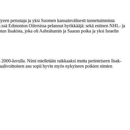
yhtyeen perustaja ja yksi Suomen kansainvälisesti tunnetuimmista
 NHL:ssä Edmonton Oilersissa pelannut hyökkääjä; sekä entinen NHL- ja
n Iisakista, joka oli Aabrahamin ja Saaran poika ja yksi Israelin
ös 2000-luvulla. Nimi mielletään raikkaaksi mutta perinteiseen Iisak-
kaalivoittoinen asu sopii hyvin myös nykyiseen poikien nimien