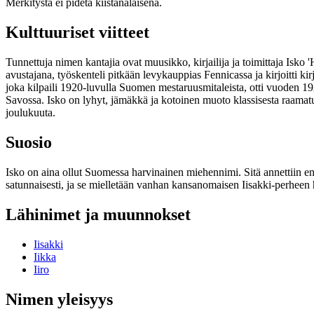
Merkitystä ei pidetä kiistanalaisena.
Kulttuuriset viitteet
Tunnettuja nimen kantajia ovat muusikko, kirjailija ja toimittaja Isk
avustajana, työskenteli pitkään levykauppias Fennicassa ja kirjoitti k
joka kilpaili 1920-luvulla Suomen mestaruusmitaleista, otti vuoden 
Savossa. Isko on lyhyt, jämäkkä ja kotoinen muoto klassisesta raamatul
joulukuuta.
Suosio
Isko on aina ollut Suomessa harvinainen miehennimi. Sitä annettiin e
satunnaisesti, ja se mielletään vanhan kansanomaisen Iisakki-perheen ha
Lähinimet ja muunnokset
Iisakki
Iikka
Iiro
Nimen yleisyys