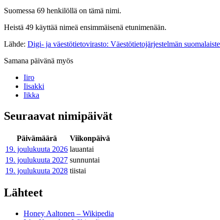
Suomessa 69 henkilöllä on tämä nimi.
Heistä 49 käyttää nimeä ensimmäisenä etunimenään.
Lähde:
Digi- ja väestötietovirasto: Väestötietojärjestelmän suomalaist
Samana päivänä myös
Iiro
Iisakki
Iikka
Seuraavat nimipäivät
Päivämäärä
Viikonpäivä
19. joulukuuta
2026
lauantai
19. joulukuuta
2027
sunnuntai
19. joulukuuta
2028
tiistai
Lähteet
Honey Aaltonen – Wikipedia