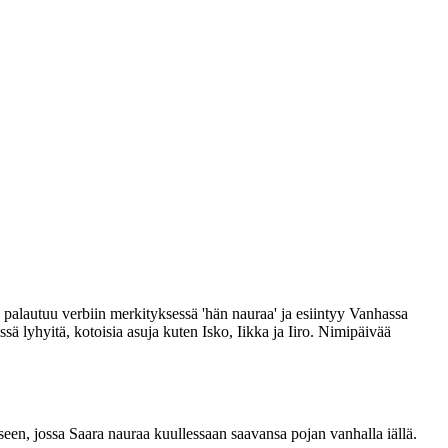
 palautuu verbiin merkityksessä 'hän nauraa' ja esiintyy Vanhassa
ä lyhyitä, kotoisia asuja kuten Isko, Iikka ja Iiro. Nimipäivää
een, jossa Saara nauraa kuullessaan saavansa pojan vanhalla iällä.