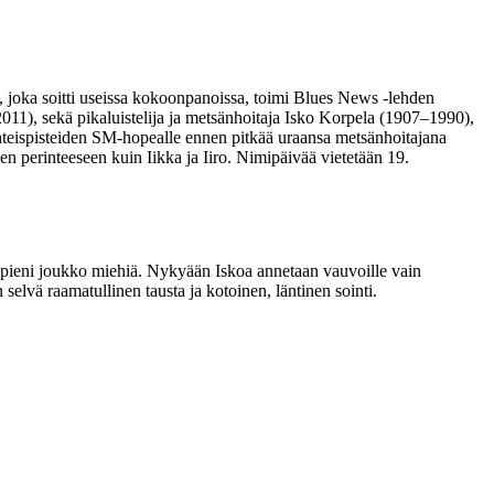
a, joka soitti useissa kokoonpanoissa, toimi Blues News -lehden
(2011), sekä pikaluistelija ja metsänhoitaja Isko Korpela (1907–1990),
hteispisteiden SM-hopealle ennen pitkää uraansa metsänhoitajana
en perinteeseen kuin Iikka ja Iiro. Nimipäivää vietetään 19.
n pieni joukko miehiä. Nykyään Iskoa annetaan vauvoille vain
selvä raamatullinen tausta ja kotoinen, läntinen sointi.