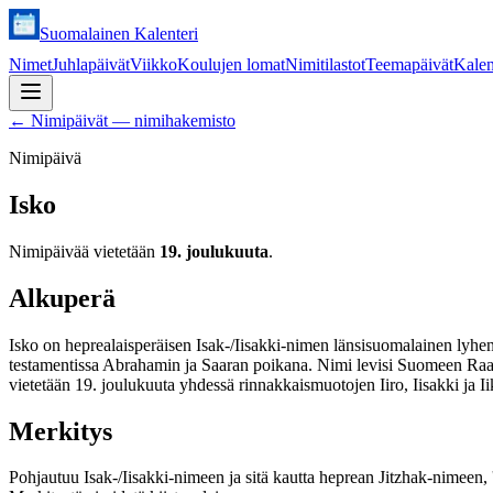
Suomalainen Kalenteri
Nimet
Juhlapäivät
Viikko
Koulujen lomat
Nimitilastot
Teemapäivät
Kalen
←
Nimipäivät — nimihakemisto
Nimipäivä
Isko
Nimipäivää vietetään
19. joulukuuta
.
Alkuperä
Isko on heprealaisperäisen Isak-/Iisakki-nimen länsisuomalainen lyhen
testamentissa Abrahamin ja Saaran poikana. Nimi levisi Suomeen Raamatu
vietetään 19. joulukuuta yhdessä rinnakkaismuotojen Iiro, Iisakki ja I
Merkitys
Pohjautuu Isak-/Iisakki-nimeen ja sitä kautta heprean Jitzhak-nimeen,