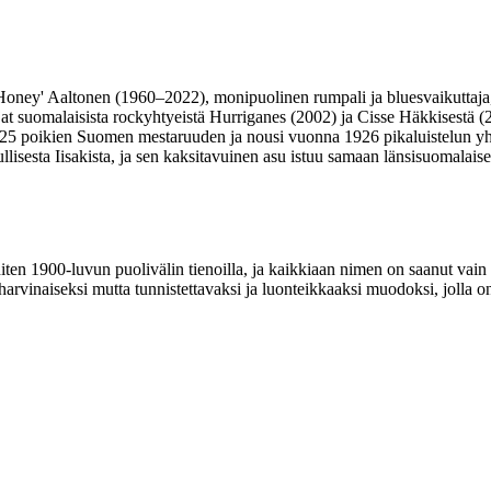
o 'Honey' Aaltonen (1960–2022), monipuolinen rumpali ja bluesvaikuttaj
irjat suomalaisista rockyhtyeistä Hurriganes (2002) ja Cisse Häkkisestä 
1925 poikien Suomen mestaruuden ja nousi vuonna 1926 pikaluistelun y
lisesta Iisakista, ja sen kaksitavuinen asu istuu samaan länsisuomalaise
niten 1900-luvun puolivälin tienoilla, ja kaikkiaan nimen on saanut vai
rvinaiseksi mutta tunnistettavaksi ja luonteikkaaksi muodoksi, jolla on 