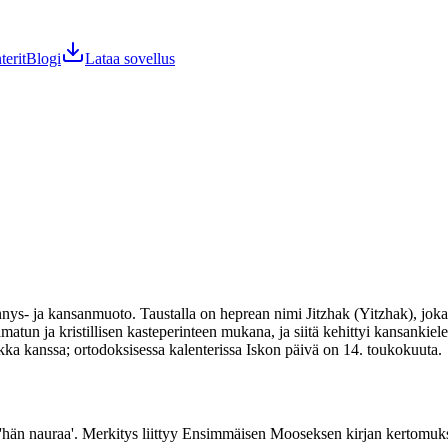
terit
Blogi
Lataa sovellus
nys- ja kansanmuoto. Taustalla on heprean nimi Jitzhak (Yitzhak), joka
n ja kristillisen kasteperinteen mukana, ja siitä kehittyi kansankieless
ikka kanssa; ortodoksisessa kalenterissa Iskon päivä on 14. toukokuuta.
 'hän nauraa'. Merkitys liittyy Ensimmäisen Mooseksen kirjan kertomuks