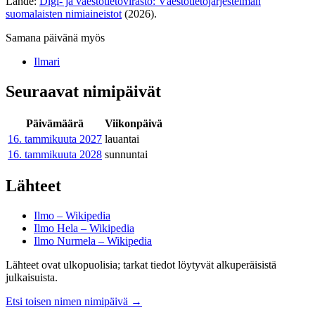
Lähde:
Digi- ja väestötietovirasto: Väestötietojärjestelmän
suomalaisten nimiaineistot
(2026).
Samana päivänä myös
Ilmari
Seuraavat nimipäivät
Päivämäärä
Viikonpäivä
16. tammikuuta
2027
lauantai
16. tammikuuta
2028
sunnuntai
Lähteet
Ilmo – Wikipedia
Ilmo Hela – Wikipedia
Ilmo Nurmela – Wikipedia
Lähteet ovat ulkopuolisia; tarkat tiedot löytyvät alkuperäisistä
julkaisuista.
Etsi toisen nimen nimipäivä
→