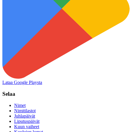
Lataa Google Playsta
Selaa
Nimet
Nimitilastot
Juhlapäivät
Liputuspäivät
Kuun vaiheet
Koulujen lomat