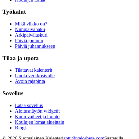
Työkalut
Mikä viikko on?
Nimipäivähaku
Arkipäivälaskuri
Päiviä jouluun
Päiviä juhannukseen
Tilaa ja upota
Tilattavat kalenterit
Upota verkkosivulle
Avoin rajapinta
Sovellus
Lataa sovellus
Aloitusnäytön widgetit
Kuun vaiheet ja luonto
Koulujen lomat alueittain
Blogi
©
2026
Suomalainen Kalenteri
antti@valorbyte.com
Saatavilla