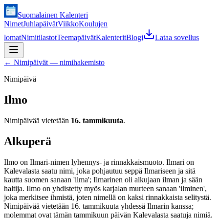
Suomalainen Kalenteri
Nimet
Juhlapäivät
Viikko
Koulujen
lomat
Nimitilastot
Teemapäivät
Kalenterit
Blogi
Lataa sovellus
←
Nimipäivät — nimihakemisto
Nimipäivä
Ilmo
Nimipäivää vietetään
16. tammikuuta
.
Alkuperä
Ilmo on Ilmari-nimen lyhennys- ja rinnakkaismuoto. Ilmari on
Kalevalasta saatu nimi, joka pohjautuu seppä Ilmariseen ja sitä
kautta suomen sanaan 'ilma'; Ilmarinen oli alkujaan ilman ja sään
haltija. Ilmo on yhdistetty myös karjalan murteen sanaan 'ilminen',
joka merkitsee ihmistä, joten nimellä on kaksi rinnakkaista selitystä.
Nimipäivää vietetään 16. tammikuuta yhdessä Ilmarin kanssa;
molemmat ovat tämän tammikuun päivän Kalevalasta saatuja nimiä.