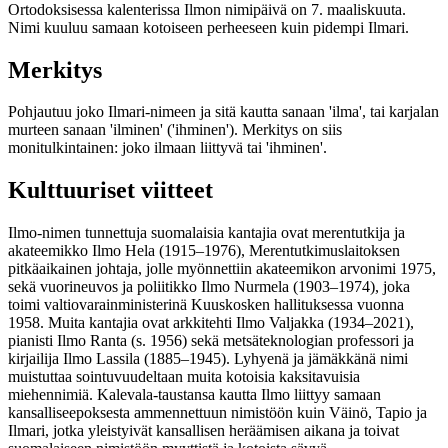
Ortodoksisessa kalenterissa Ilmon nimipäivä on 7. maaliskuuta.
Nimi kuuluu samaan kotoiseen perheeseen kuin pidempi Ilmari.
Merkitys
Pohjautuu joko Ilmari-nimeen ja sitä kautta sanaan 'ilma', tai karjalan
murteen sanaan 'ilminen' ('ihminen'). Merkitys on siis
monitulkintainen: joko ilmaan liittyvä tai 'ihminen'.
Kulttuuriset viitteet
Ilmo-nimen tunnettuja suomalaisia kantajia ovat merentutkija ja
akateemikko Ilmo Hela (1915–1976), Merentutkimuslaitoksen
pitkäaikainen johtaja, jolle myönnettiin akateemikon arvonimi 1975,
sekä vuorineuvos ja poliitikko Ilmo Nurmela (1903–1974), joka
toimi valtiovarainministerinä Kuuskosken hallituksessa vuonna
1958. Muita kantajia ovat arkkitehti Ilmo Valjakka (1934–2021),
pianisti Ilmo Ranta (s. 1956) sekä metsäteknologian professori ja
kirjailija Ilmo Lassila (1885–1945). Lyhyenä ja jämäkkänä nimi
muistuttaa sointuvuudeltaan muita kotoisia kaksitavuisia
miehennimiä. Kalevala-taustansa kautta Ilmo liittyy samaan
kansalliseepoksesta ammennettuun nimistöön kuin Väinö, Tapio ja
Ilmari, jotka yleistyivät kansallisen heräämisen aikana ja toivat