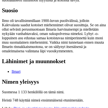
suomalaiseen nimistöön myyttistä ja kotoista sävyä.
Suosio
Ilmo oli tavallisimmillaan 1900-luvun puolivälissä, jolloin
Kalevalasta saadut kotoiset miehennimet olivat suosittuja. Se on aina
ollut selvästi perusmuotoaan Ilmaria harvinaisempi ja mielletään
nykyään vanhahtavaksi, oman sukupolvensa nimeksi. Lyhyt -o-
loppuinen asu edustaa samaa kotoistavaa nimiperinnettä kuin moni
muu suomalainen miehennimi. Vaikka nimi tunnetaan ennen muuta
Ilmarin rinnakkaismuotona, se on säilynyt itsenäisenä ja
omaleimaisena valintana läpi vuosikymmenten.
Lähinimet ja muunnokset
Ilmari
Nimen yleisyys
Suomessa 1 133 henkilöllä on tämä nimi.
Heistä 748 käyttää nimeä ensimmäisenä etunimenään.