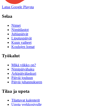
Lataa Google Playsta
Selaa
Nimet
Nimitilastot
Juhlapäivät
Liputuspäivät
Kuun vaiheet
Koulujen lomat
Työkalut
Mikä viikko on?
Nimipäivähaku
Arkipäivälaskuri
Päiviä jouluun
Päiviä juhannukseen
Tilaa ja upota
Tilattavat kalenterit
Upota verkkosivulle