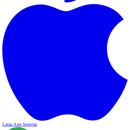
Lataa App Storesta