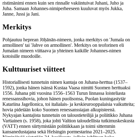
ristimänimi ennen kuin sen rinnalle vakiintuivat Juhani, Juho ja
Juha. Samaan Johannes-nimiperheeseen kuuluvat myös Jukka,
Janne, Jussi ja Jani.
Merkitys
Pohjautuu heprean Jōḥānān-nimeen, jonka merkitys on 'Jumala on
armollinen' tai 'Jahve on armollinen'. Merkitys on teoforinen eli
Jumalan nimeen viittaava ja yhteinen kaikille Johannes-nimen
kotoisille muodoille.
Kulttuuriset viitteet
Historiallisesti tunnetuin nimen kantaja on Juhana-herttua (1537–
1592), jonka hänen isänsä Kustaa Vaasa nimitti Suomen herttuaksi
1556. Juhana piti vuosina 1556–1563 Turun linnassa loisteliasta
renessanssihovia, johon hänen puolisonsa, Puolan kuningastytär
Katariina Jagellonica, toi italialais- ja keskieurooppalaisia vaikutteita;
hovia pidetään koko Suomen renessanssiajan alkupisteenä.
Nykyajan kantajista tunnetuin on taloustieteilijä ja poliitikko Juhana
Vartiainen (s. 1958), joka johti Valtion taloudellista tutkimuskeskusta
(VATT) ennen siirtymistään politiikkaan ja toimi sittemmin
kansanedustajana sekä Helsingin pormestarina 2021–2025.