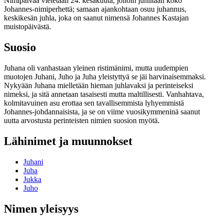
Nimipäivää vietetään 24. kesäkuuta, jolloin juhlitaan koko
Johannes-nimiperhettä; samaan ajankohtaan osuu juhannus,
keskikesän juhla, joka on saanut nimensä Johannes Kastajan
muistopäivästä.
Suosio
Juhana oli vanhastaan yleinen ristimänimi, mutta uudempien
muotojen Juhani, Juho ja Juha yleistyttyä se jäi harvinaisemmaksi.
Nykyään Juhana mielletään hieman juhlavaksi ja perinteiseksi
nimeksi, ja sitä annetaan tasaisesti mutta maltillisesti. Vanhahtava,
kolmitavuinen asu erottaa sen tavallisemmista lyhyemmistä
Johannes-johdannaisista, ja se on viime vuosikymmeninä saanut
uutta arvostusta perinteisten nimien suosion myötä.
Lähinimet ja muunnokset
Juhani
Juha
Jukka
Juho
Nimen yleisyys