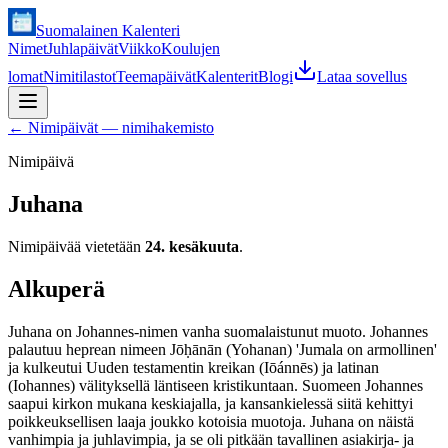
Suomalainen Kalenteri
Nimet
Juhlapäivät
Viikko
Koulujen
lomat
Nimitilastot
Teemapäivät
Kalenterit
Blogi
Lataa sovellus
←
Nimipäivät — nimihakemisto
Nimipäivä
Juhana
Nimipäivää vietetään
24. kesäkuuta
.
Alkuperä
Juhana on Johannes-nimen vanha suomalaistunut muoto. Johannes
palautuu heprean nimeen Jōḥānān (Yohanan) 'Jumala on armollinen'
ja kulkeutui Uuden testamentin kreikan (Iōánnēs) ja latinan
(Iohannes) välityksellä läntiseen kristikuntaan. Suomeen Johannes
saapui kirkon mukana keskiajalla, ja kansankielessä siitä kehittyi
poikkeuksellisen laaja joukko kotoisia muotoja. Juhana on näistä
vanhimpia ja juhlavimpia, ja se oli pitkään tavallinen asiakirja- ja