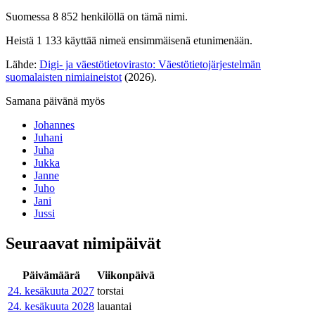
Suomessa 8 852 henkilöllä on tämä nimi.
Heistä 1 133 käyttää nimeä ensimmäisenä etunimenään.
Lähde:
Digi- ja väestötietovirasto: Väestötietojärjestelmän
suomalaisten nimiaineistot
(2026).
Samana päivänä myös
Johannes
Juhani
Juha
Jukka
Janne
Juho
Jani
Jussi
Seuraavat nimipäivät
Päivämäärä
Viikonpäivä
24. kesäkuuta
2027
torstai
24. kesäkuuta
2028
lauantai