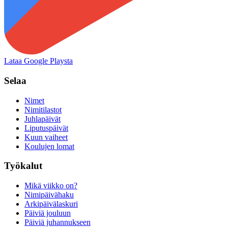
Lataa Google Playsta
Selaa
Nimet
Nimitilastot
Juhlapäivät
Liputuspäivät
Kuun vaiheet
Koulujen lomat
Työkalut
Mikä viikko on?
Nimipäivähaku
Arkipäivälaskuri
Päiviä jouluun
Päiviä juhannukseen