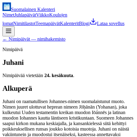
Suomalainen Kalenteri
Nimet
Juhlapäivät
Viikko
Koulujen
lomat
Nimitilastot
Teemapäivät
Kalenterit
Blogi
Lataa sovellus
←
Nimipäivät — nimihakemisto
Nimipäivä
Juhani
Nimipäivää vietetään
24. kesäkuuta
.
Alkuperä
Juhani on raamatullisen Johannes-nimen suomalaistunut muoto.
Nimen juuret ulottuvat heprean nimeen Jōḥānān (Yohanan), joka
kulkeutui Uuden testamentin kreikan muodon Iōánnēs ja latinan
muodon Iohannes kautta läntiseen kristikuntaan. Suomeen Johannes
saapui kirkon mukana keskiajalla, ja kansankielessä siitä kehittyi
poikkeuksellisen runsas joukko kotoisia muotoja. Juhani on näistä
vakiintunein ja muodostui itsenäiseksi, kasteessa annettavaksi