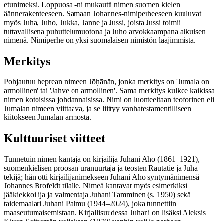
etunimeksi. Loppuosa -ni mukautti nimen suomen kielen
äännerakenteeseen. Samaan Johannes-nimiperheeseen kuuluvat
myös Juha, Juho, Jukka, Janne ja Jussi, joista Jussi toimii
tuttavallisena puhuttelumuotona ja Juho arvokkaampana aikuisen
nimenä. Nimiperhe on yksi suomalaisen nimistön laajimmista.
Merkitys
Pohjautuu heprean nimeen Jōḥānān, jonka merkitys on 'Jumala on
armollinen' tai 'Jahve on armollinen'. Sama merkitys kulkee kaikissa
nimen kotoisissa johdannaisissa. Nimi on luonteeltaan teoforinen eli
Jumalan nimeen viittaava, ja se liittyy vanhatestamentilliseen
kiitokseen Jumalan armosta.
Kulttuuriset viitteet
Tunnetuin nimen kantaja on kirjailija Juhani Aho (1861–1921),
suomenkielisen proosan uranuurtaja ja teosten Rautatie ja Juha
tekijä; hän otti kirjailijanimekseen Juhani Aho syntymänimensä
Johannes Brofeldt tilalle. Nimeä kantavat myös esimerkiksi
jääkiekkoilija ja valmentaja Juhani Tamminen (s. 1950) sekä
taidemaalari Juhani Palmu (1944–2024), joka tunnettiin
maaseutumaisemistaan. Kirjallisuudessa Juhani on lisäksi Aleksis