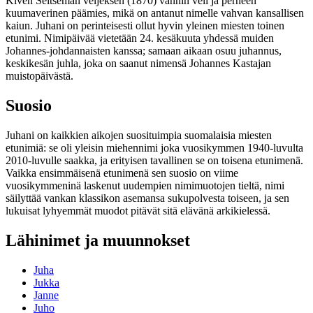
Kiven Seitsemän veljeksen (1870) vanhin veli ja perheen
kuumaverinen päämies, mikä on antanut nimelle vahvan kansallisen
kaiun. Juhani on perinteisesti ollut hyvin yleinen miesten toinen
etunimi. Nimipäivää vietetään 24. kesäkuuta yhdessä muiden
Johannes-johdannaisten kanssa; samaan aikaan osuu juhannus,
keskikesän juhla, joka on saanut nimensä Johannes Kastajan
muistopäivästä.
Suosio
Juhani on kaikkien aikojen suosituimpia suomalaisia miesten
etunimiä: se oli yleisin miehennimi joka vuosikymmen 1940-luvulta
2010-luvulle saakka, ja erityisen tavallinen se on toisena etunimenä.
Vaikka ensimmäisenä etunimenä sen suosio on viime
vuosikymmeninä laskenut uudempien nimimuotojen tieltä, nimi
säilyttää vankan klassikon asemansa sukupolvesta toiseen, ja sen
lukuisat lyhyemmät muodot pitävät sitä elävänä arkikielessä.
Lähinimet ja muunnokset
Juha
Jukka
Janne
Juho