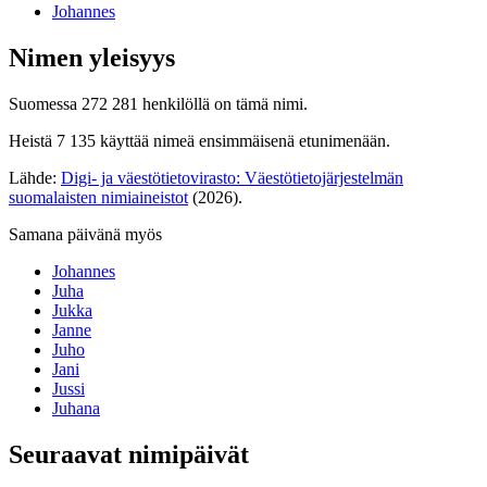
Johannes
Nimen yleisyys
Suomessa 272 281 henkilöllä on tämä nimi.
Heistä 7 135 käyttää nimeä ensimmäisenä etunimenään.
Lähde:
Digi- ja väestötietovirasto: Väestötietojärjestelmän
suomalaisten nimiaineistot
(2026).
Samana päivänä myös
Johannes
Juha
Jukka
Janne
Juho
Jani
Jussi
Juhana
Seuraavat nimipäivät