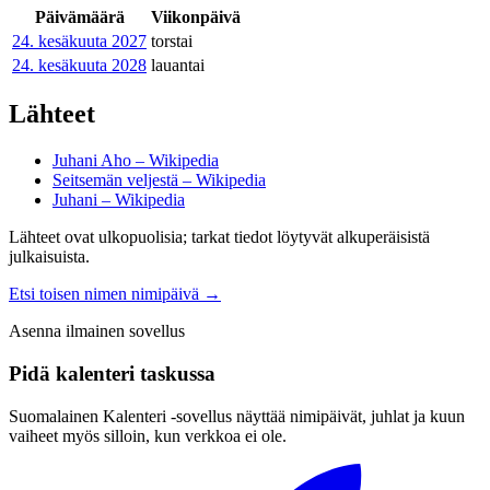
Päivämäärä
Viikonpäivä
24. kesäkuuta
2027
torstai
24. kesäkuuta
2028
lauantai
Lähteet
Juhani Aho – Wikipedia
Seitsemän veljestä – Wikipedia
Juhani – Wikipedia
Lähteet ovat ulkopuolisia; tarkat tiedot löytyvät alkuperäisistä
julkaisuista.
Etsi toisen nimen nimipäivä
→
Asenna ilmainen sovellus
Pidä kalenteri taskussa
Suomalainen Kalenteri ‑sovellus näyttää nimipäivät, juhlat ja kuun
vaiheet myös silloin, kun verkkoa ei ole.