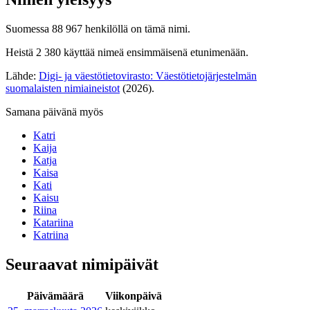
Suomessa 88 967 henkilöllä on tämä nimi.
Heistä 2 380 käyttää nimeä ensimmäisenä etunimenään.
Lähde:
Digi- ja väestötietovirasto: Väestötietojärjestelmän
suomalaisten nimiaineistot
(2026).
Samana päivänä myös
Katri
Kaija
Katja
Kaisa
Kati
Kaisu
Riina
Katariina
Katriina
Seuraavat nimipäivät
Päivämäärä
Viikonpäivä