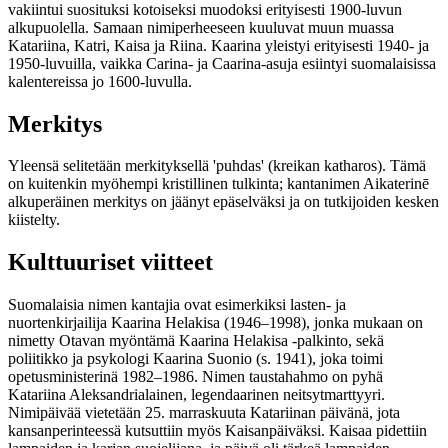
vakiintui suosituksi kotoiseksi muodoksi erityisesti 1900-luvun
alkupuolella. Samaan nimiperheeseen kuuluvat muun muassa
Katariina, Katri, Kaisa ja Riina. Kaarina yleistyi erityisesti 1940- ja
1950-luvuilla, vaikka Carina- ja Caarina-asuja esiintyi suomalaisissa
kalentereissa jo 1600-luvulla.
Merkitys
Yleensä selitetään merkityksellä 'puhdas' (kreikan katharos). Tämä
on kuitenkin myöhempi kristillinen tulkinta; kantanimen Aikaterinē
alkuperäinen merkitys on jäänyt epäselväksi ja on tutkijoiden kesken
kiistelty.
Kulttuuriset viitteet
Suomalaisia nimen kantajia ovat esimerkiksi lasten- ja
nuortenkirjailija Kaarina Helakisa (1946–1998), jonka mukaan on
nimetty Otavan myöntämä Kaarina Helakisa -palkinto, sekä
poliitikko ja psykologi Kaarina Suonio (s. 1941), joka toimi
opetusministerinä 1982–1986. Nimen taustahahmo on pyhä
Katariina Aleksandrialainen, legendaarinen neitsytmarttyyri.
Nimipäivää vietetään 25. marraskuuta Katariinan päivänä, jota
kansanperinteessä kutsuttiin myös Kaisanpäiväksi. Kaisaa pidettiin