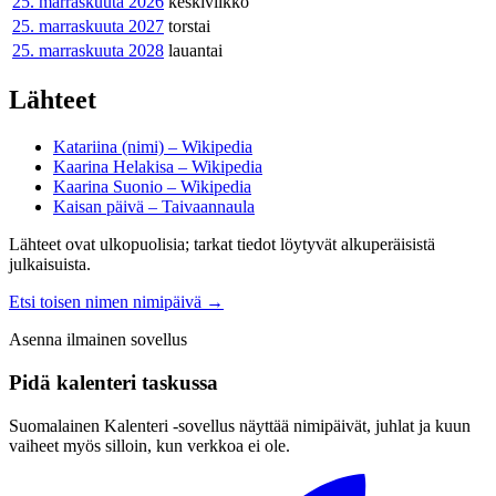
25. marraskuuta
2026
keskiviikko
25. marraskuuta
2027
torstai
25. marraskuuta
2028
lauantai
Lähteet
Katariina (nimi) – Wikipedia
Kaarina Helakisa – Wikipedia
Kaarina Suonio – Wikipedia
Kaisan päivä – Taivaannaula
Lähteet ovat ulkopuolisia; tarkat tiedot löytyvät alkuperäisistä
julkaisuista.
Etsi toisen nimen nimipäivä
→
Asenna ilmainen sovellus
Pidä kalenteri taskussa
Suomalainen Kalenteri ‑sovellus näyttää nimipäivät, juhlat ja kuun
vaiheet myös silloin, kun verkkoa ei ole.