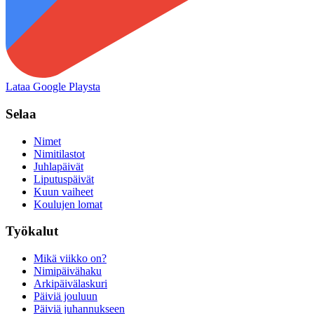
Lataa Google Playsta
Selaa
Nimet
Nimitilastot
Juhlapäivät
Liputuspäivät
Kuun vaiheet
Koulujen lomat
Työkalut
Mikä viikko on?
Nimipäivähaku
Arkipäivälaskuri
Päiviä jouluun
Päiviä juhannukseen