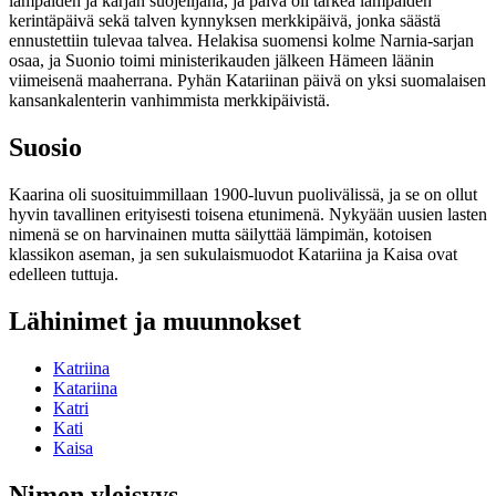
lampaiden ja karjan suojelijana, ja päivä oli tärkeä lampaiden
kerintäpäivä sekä talven kynnyksen merkkipäivä, jonka säästä
ennustettiin tulevaa talvea. Helakisa suomensi kolme Narnia-sarjan
osaa, ja Suonio toimi ministerikauden jälkeen Hämeen läänin
viimeisenä maaherrana. Pyhän Katariinan päivä on yksi suomalaisen
kansankalenterin vanhimmista merkkipäivistä.
Suosio
Kaarina oli suosituimmillaan 1900-luvun puolivälissä, ja se on ollut
hyvin tavallinen erityisesti toisena etunimenä. Nykyään uusien lasten
nimenä se on harvinainen mutta säilyttää lämpimän, kotoisen
klassikon aseman, ja sen sukulaismuodot Katariina ja Kaisa ovat
edelleen tuttuja.
Lähinimet ja muunnokset
Katriina
Katariina
Katri
Kati
Kaisa
Nimen yleisyys