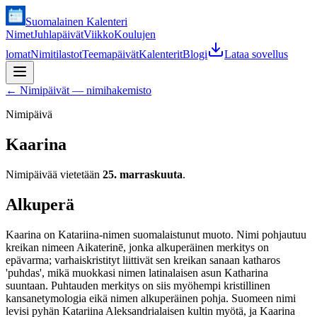
Suomalainen Kalenteri
Nimet
Juhlapäivät
Viikko
Koulujen
lomat
Nimitilastot
Teemapäivät
Kalenterit
Blogi
Lataa sovellus
←
Nimipäivät — nimihakemisto
Nimipäivä
Kaarina
Nimipäivää vietetään
25. marraskuuta
.
Alkuperä
Kaarina on Katariina-nimen suomalaistunut muoto. Nimi pohjautuu
kreikan nimeen Aikaterinē, jonka alkuperäinen merkitys on
epävarma; varhaiskristityt liittivät sen kreikan sanaan katharos
'puhdas', mikä muokkasi nimen latinalaisen asun Katharina
suuntaan. Puhtauden merkitys on siis myöhempi kristillinen
kansanetymologia eikä nimen alkuperäinen pohja. Suomeen nimi
levisi pyhän Katariina Aleksandrialaisen kultin myötä, ja Kaarina