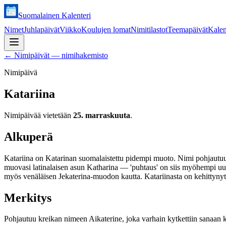
Suomalainen Kalenteri
Nimet
Juhlapäivät
Viikko
Koulujen lomat
Nimitilastot
Teemapäivät
Kalen
←
Nimipäivät — nimihakemisto
Nimipäivä
Katariina
Nimipäivää vietetään
25. marraskuuta
.
Alkuperä
Katariina on Katarinan suomalaistettu pidempi muoto. Nimi pohjautuu 
muovasi latinalaisen asun Katharina — 'puhtaus' on siis myöhempi uudel
myös venäläisen Jekaterina-muodon kautta. Katariinasta on kehittynyt
Merkitys
Pohjautuu kreikan nimeen Aikaterine, joka varhain kytkettiin sanaan ka