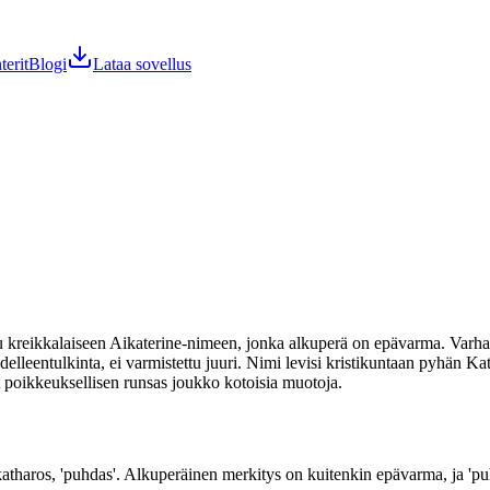
terit
Blogi
Lataa sovellus
kreikkalaiseen Aikaterine-nimeen, jonka alkuperä on epävarma. Varhaisk
leentulkinta, ei varmistettu juuri. Nimi levisi kristikuntaan pyhän Kata
 poikkeuksellisen runsas joukko kotoisia muotoja.
tharos, 'puhdas'. Alkuperäinen merkitys on kuitenkin epävarma, ja 'puhd