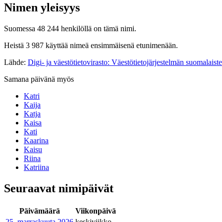
Nimen yleisyys
Suomessa 48 244 henkilöllä on tämä nimi.
Heistä 3 987 käyttää nimeä ensimmäisenä etunimenään.
Lähde:
Digi- ja väestötietovirasto: Väestötietojärjestelmän suomalaist
Samana päivänä myös
Katri
Kaija
Katja
Kaisa
Kati
Kaarina
Kaisu
Riina
Katriina
Seuraavat nimipäivät
Päivämäärä
Viikonpäivä
25. marraskuuta
2026
keskiviikko