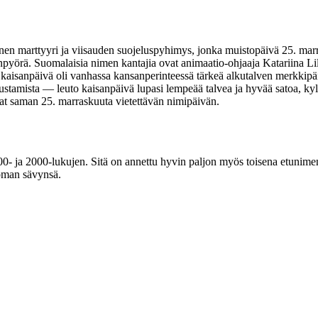
linen marttyyri ja viisauden suojeluspyhimys, jonka muistopäivä 25. m
iinanpyörä. Suomalaisia nimen kantajia ovat animaatio-ohjaaja Katariina Li
eli kaisanpäivä oli vanhassa kansanperinteessä tärkeä alkutalven merkkipäiv
nustamista — leuto kaisanpäivä lupasi lempeää talvea ja hyvää satoa, k
avat saman 25. marraskuuta vietettävän nimipäivän.
1900- ja 2000-lukujen. Sitä on annettu hyvin paljon myös toisena etuni
toman sävynsä.