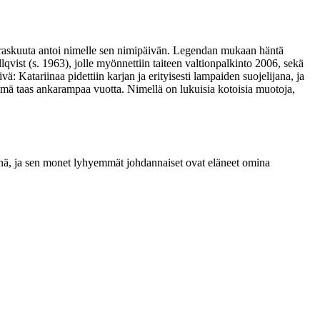
arraskuuta antoi nimelle sen nimipäivän. Legendan mukaan häntä
llqvist (s. 1963), jolle myönnettiin taiteen valtionpalkinto 2006, sekä
ä: Katariinaa pidettiin karjan ja erityisesti lampaiden suojelijana, ja
ylmä taas ankarampaa vuotta. Nimellä on lukuisia kotoisia muotoja,
menä, ja sen monet lyhyemmät johdannaiset ovat eläneet omina