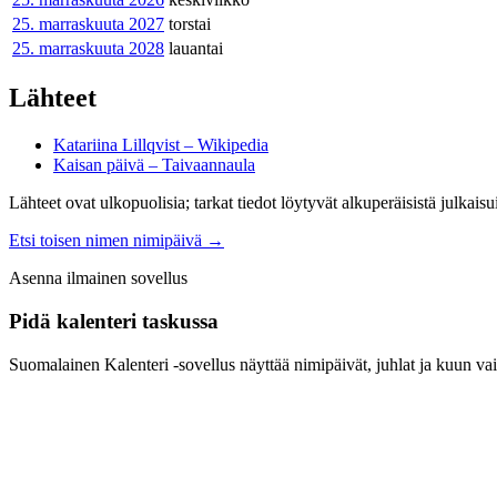
25. marraskuuta
2027
torstai
25. marraskuuta
2028
lauantai
Lähteet
Katariina Lillqvist – Wikipedia
Kaisan päivä – Taivaannaula
Lähteet ovat ulkopuolisia; tarkat tiedot löytyvät alkuperäisistä julkaisui
Etsi toisen nimen nimipäivä
→
Asenna ilmainen sovellus
Pidä kalenteri taskussa
Suomalainen Kalenteri ‑sovellus näyttää nimipäivät, juhlat ja kuun vai