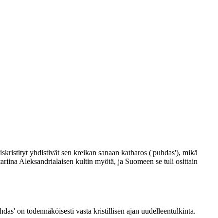
ristityt yhdistivät sen kreikan sanaan katharos ('puhdas'), mikä
riina Aleksandrialaisen kultin myötä, ja Suomeen se tuli osittain
as' on todennäköisesti vasta kristillisen ajan uudelleentulkinta.