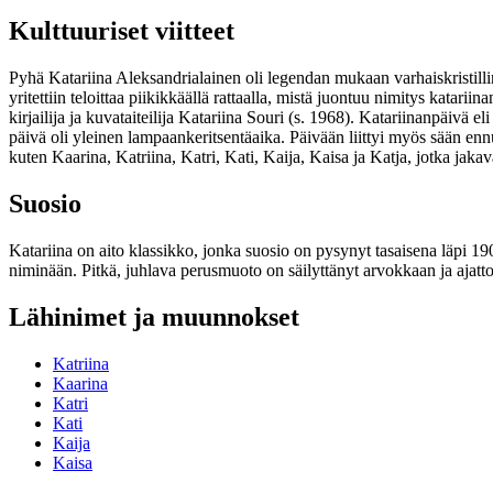
Kulttuuriset viitteet
Pyhä Katariina Aleksandrialainen oli legendan mukaan varhaiskristil
yritettiin teloittaa piikikkäällä rattaalla, mistä juontuu nimitys katar
kirjailija ja kuvataiteilija Katariina Souri (s. 1968). Katariinanpäivä 
päivä oli yleinen lampaankeritsentäaika. Päivään liittyi myös sään en
kuten Kaarina, Katriina, Katri, Kati, Kaija, Kaisa ja Katja, jotka jak
Suosio
Katariina on aito klassikko, jonka suosio on pysynyt tasaisena läpi 
niminään. Pitkä, juhlava perusmuoto on säilyttänyt arvokkaan ja ajat
Lähinimet ja muunnokset
Katriina
Kaarina
Katri
Kati
Kaija
Kaisa