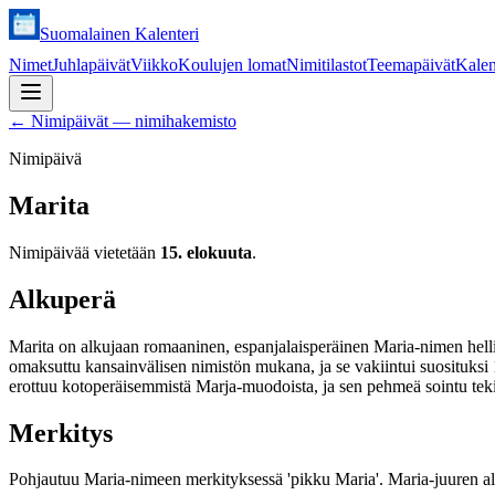
Suomalainen Kalenteri
Nimet
Juhlapäivät
Viikko
Koulujen lomat
Nimitilastot
Teemapäivät
Kalen
←
Nimipäivät — nimihakemisto
Nimipäivä
Marita
Nimipäivää vietetään
15. elokuuta
.
Alkuperä
Marita on alkujaan romaaninen, espanjalaisperäinen Maria-nimen hell
omaksuttu kansainvälisen nimistön mukana, ja se vakiintui suosituksi
erottuu kotoperäisemmistä Marja-muodoista, ja sen pehmeä sointu tek
Merkitys
Pohjautuu Maria-nimeen merkityksessä 'pikku Maria'. Maria-juuren alkupe