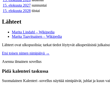
15. elokuuta
2027
sunnuntai
15. elokuuta
2028
tiistai
Lähteet
Marita Lindahl – Wikipedia
Marita Taavitsainen – Wikipedia
Lähteet ovat ulkopuolisia; tarkat tiedot löytyvät alkuperäisistä julkaisui
Etsi toisen nimen nimipäivä
→
Asenna ilmainen sovellus
Pidä kalenteri taskussa
Suomalainen Kalenteri ‑sovellus näyttää nimipäivät, juhlat ja kuun vai