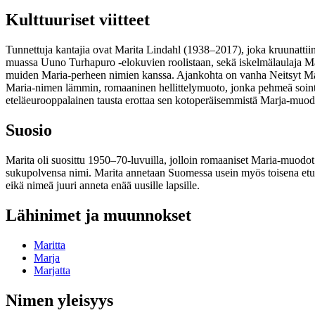
Kulttuuriset viitteet
Tunnettuja kantajia ovat Marita Lindahl (1938–2017), joka kruunatti
muassa Uuno Turhapuro -elokuvien roolistaan, sekä iskelmälaulaja Mar
muiden Maria-perheen nimien kanssa. Ajankohta on vanha Neitsyt Mar
Maria-nimen lämmin, romaaninen hellittelymuoto, jonka pehmeä sointu
eteläeurooppalainen tausta erottaa sen kotoperäisemmistä Marja-muod
Suosio
Marita oli suosittu 1950–70-luvuilla, jolloin romaaniset Maria-muodot
sukupolvensa nimi. Marita annetaan Suomessa usein myös toisena etun
eikä nimeä juuri anneta enää uusille lapsille.
Lähinimet ja muunnokset
Maritta
Marja
Marjatta
Nimen yleisyys