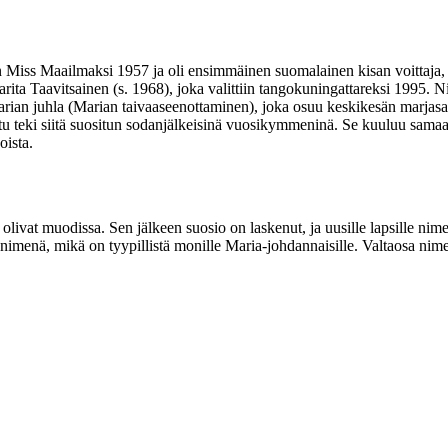
in Miss Maailmaksi 1957 ja oli ensimmäinen suomalainen kisan voittaja
ita Taavitsainen (s. 1968), joka valittiin tangokuningattareksi 1995. N
ian juhla (Marian taivaaseenottaminen), joka osuu keskikesän marjasa
 teki siitä suositun sodanjälkeisinä vuosikymmeninä. Se kuuluu samaa
oista.
 olivat muodissa. Sen jälkeen suosio on laskenut, ja uusille lapsille n
imenä, mikä on tyypillistä monille Maria-johdannaisille. Valtaosa nim