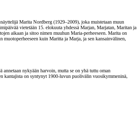
, näyttelijä Marita Nordberg (1929–2009), joka muistetaan muun
imipäivää vietetään 15. elokuuta yhdessä Marjan, Marjatan, Maritan ja
tojen aikaan ja sitoo nimen muuhun Maria-perheeseen. Marita on
n muotoperheeseen kuin Maritta ja Marja, ja sen kansainvälinen,
imeä annetaan nykyään harvoin, mutta se on yhä tuttu oman
en kantajista on syntynyt 1900-luvun puolivälin vuosikymmeninä,