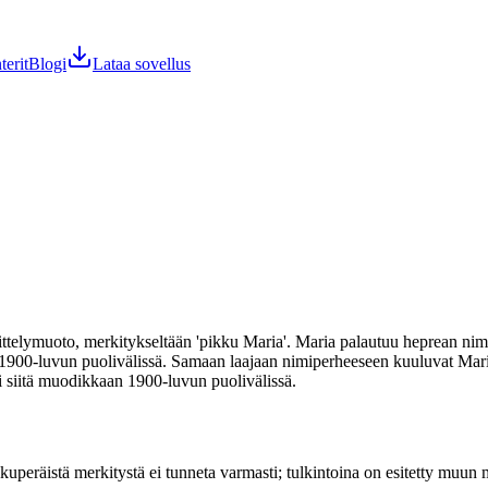
terit
Blogi
Lataa sovellus
ittelymuoto, merkitykseltään 'pikku Maria'. Maria palautuu heprean ni
 1900-luvun puolivälissä. Samaan laajaan nimiperheeseen kuuluvat Mari
i siitä muodikkaan 1900-luvun puolivälissä.
räistä merkitystä ei tunneta varmasti; tulkintoina on esitetty muun muas