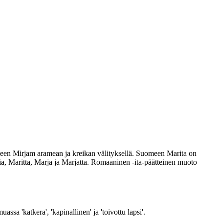
meen Mirjam aramean ja kreikan välityksellä. Suomeen Marita on
a, Maritta, Marja ja Marjatta. Romaaninen -ita-päätteinen muoto
sa 'katkera', 'kapinallinen' ja 'toivottu lapsi'.