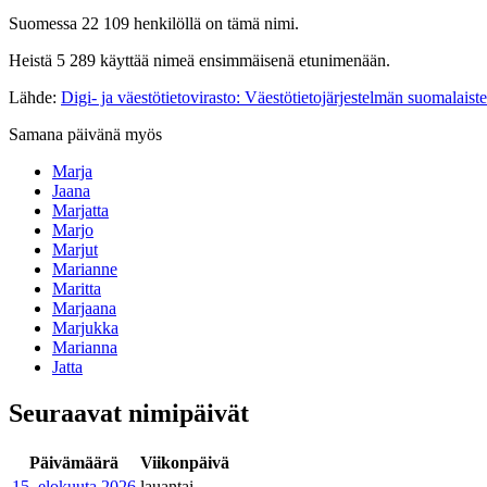
Suomessa 22 109 henkilöllä on tämä nimi.
Heistä 5 289 käyttää nimeä ensimmäisenä etunimenään.
Lähde:
Digi- ja väestötietovirasto: Väestötietojärjestelmän suomalaist
Samana päivänä myös
Marja
Jaana
Marjatta
Marjo
Marjut
Marianne
Maritta
Marjaana
Marjukka
Marianna
Jatta
Seuraavat nimipäivät
Päivämäärä
Viikonpäivä
15. elokuuta
2026
lauantai