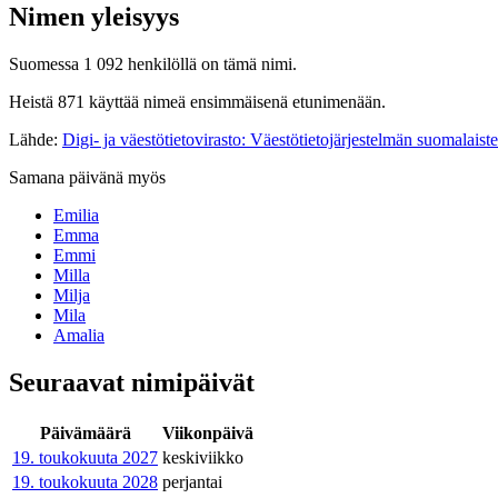
Nimen yleisyys
Suomessa 1 092 henkilöllä on tämä nimi.
Heistä 871 käyttää nimeä ensimmäisenä etunimenään.
Lähde:
Digi- ja väestötietovirasto: Väestötietojärjestelmän suomalaist
Samana päivänä myös
Emilia
Emma
Emmi
Milla
Milja
Mila
Amalia
Seuraavat nimipäivät
Päivämäärä
Viikonpäivä
19. toukokuuta
2027
keskiviikko
19. toukokuuta
2028
perjantai