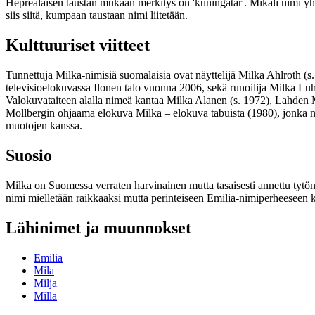
Heprealaisen taustan mukaan merkitys on 'kuningatar'. Mikäli nimi yh
siis siitä, kumpaan taustaan nimi liitetään.
Kulttuuriset viitteet
Tunnettuja Milka-nimisiä suomalaisia ovat näyttelijä Milka Ahlroth (s. 1
televisioelokuvassa Ilonen talo vuonna 2006, sekä runoilija Milka Luh
Valokuvataiteen alalla nimeä kantaa Milka Alanen (s. 1972), Lahden Mu
Mollbergin ohjaama elokuva Milka – elokuva tabuista (1980), jonka 
muotojen kanssa.
Suosio
Milka on Suomessa verraten harvinainen mutta tasaisesti annettu tytö
nimi mielletään raikkaaksi mutta perinteiseen Emilia-nimiperheeseen 
Lähinimet ja muunnokset
Emilia
Mila
Milja
Milla