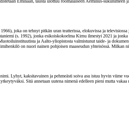
distetään Emiliaan, tausta ulottuu roomalaiseen Aemilius-sukunimeen ja
966), joka on tehnyt pitkän uran teatterissa, elokuvissa ja televisiossa j
taniemi (s. 1992), jonka esikoiskokoelma Kirnu ilmestyi 2021 ja jonka t
otoiluinstituutista ja Aalto-yliopistosta valmistunut taide- ja dokume
nimihenkilö on nuori nainen pohjoisen maaseudun yhteisössä. Milkan n
nnimi. Lyhyt, kaksitavuinen ja pehmeästi soiva asu istuu hyvin viime v
kytkeytyväksi. Sitä annetaan uutena nimenä edelleen pieni mutta vakaa