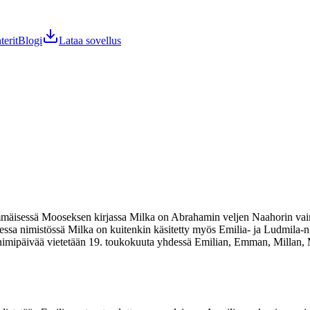
terit
Blogi
Lataa sovellus
mäisessä Mooseksen kirjassa Milka on Abrahamin veljen Naahorin vaimo 
essa nimistössä Milka on kuitenkin käsitetty myös Emilia- ja Ludmila-
nimipäivää vietetään 19. toukokuuta yhdessä Emilian, Emman, Millan, M