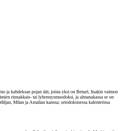
ja kahdeksan pojan äiti, joista yksi on Betuel, Iisakin vaimon
nimien rinnakkais- tai lyhennysmuodoksi, ja almanakassa se on
iljan, Milan ja Amalian kanssa; ortodoksisessa kalenterissa