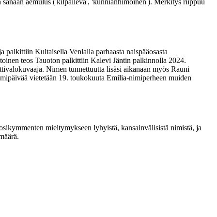
 sanaan aemulus ('kilpaileva', 'kunnianhimoinen'). Merkitys riippuu
a palkittiin Kultaisella Venlalla parhaasta naispääosasta
oinen teos Tauoton palkittiin Kalevi Jäntin palkinnolla 2024.
nttivalokuvaaja. Nimen tunnettuutta lisäsi aikanaan myös Rauni
imipäivää vietetään 19. toukokuuta Emilia-nimiperheen muiden
uosikymmenten mieltymykseen lyhyistä, kansainvälisistä nimistä, ja
 määrä.