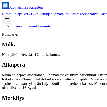
Suomalainen Kalenteri
Nimet
Juhlapäivät
Viikko
Koulujen lomat
Nimitilastot
Teemapäivät
Kalen
←
Nimipäivät — nimihakemisto
Nimipäivä
Milka
Nimipäivää vietetään
19. toukokuuta
.
Alkuperä
Milka on heprealaisperäinen, Raamatussa esiintyvä naisennimi: Ensim
Rebekan isä. Nimen merkitykseksi on annettu 'kuningatar'. Suomalais
sijoitettu samaan ryhmään laajan Emilia-nimiperheen kanssa. Milkan 
nimipäivä on 16. syyskuuta.
Merkitys