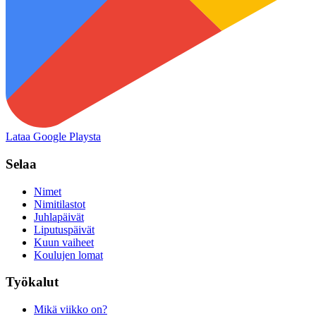
Lataa Google Playsta
Selaa
Nimet
Nimitilastot
Juhlapäivät
Liputuspäivät
Kuun vaiheet
Koulujen lomat
Työkalut
Mikä viikko on?