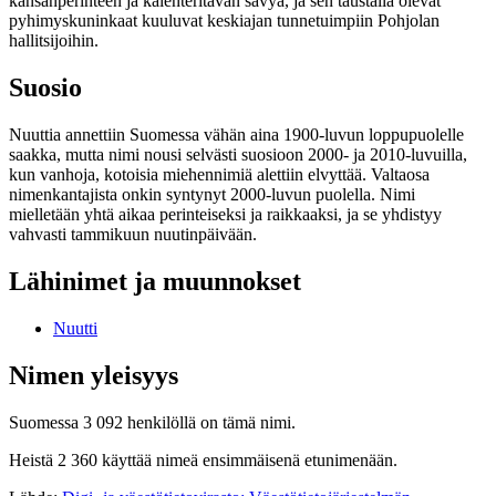
kansanperinteen ja kalenteritavan sävyä, ja sen taustalla olevat
pyhimyskuninkaat kuuluvat keskiajan tunnetuimpiin Pohjolan
hallitsijoihin.
Suosio
Nuuttia annettiin Suomessa vähän aina 1900-luvun loppupuolelle
saakka, mutta nimi nousi selvästi suosioon 2000- ja 2010-luvuilla,
kun vanhoja, kotoisia miehennimiä alettiin elvyttää. Valtaosa
nimenkantajista onkin syntynyt 2000-luvun puolella. Nimi
mielletään yhtä aikaa perinteiseksi ja raikkaaksi, ja se yhdistyy
vahvasti tammikuun nuutinpäivään.
Lähinimet ja muunnokset
Nuutti
Nimen yleisyys
Suomessa 3 092 henkilöllä on tämä nimi.
Heistä 2 360 käyttää nimeä ensimmäisenä etunimenään.