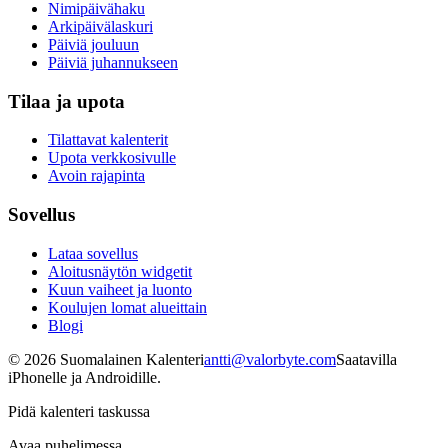
Nimipäivähaku
Arkipäivälaskuri
Päiviä jouluun
Päiviä juhannukseen
Tilaa ja upota
Tilattavat kalenterit
Upota verkkosivulle
Avoin rajapinta
Sovellus
Lataa sovellus
Aloitusnäytön widgetit
Kuun vaiheet ja luonto
Koulujen lomat alueittain
Blogi
©
2026
Suomalainen Kalenteri
antti@valorbyte.com
Saatavilla
iPhonelle ja Androidille.
Pidä kalenteri taskussa
Avaa puhelimessa