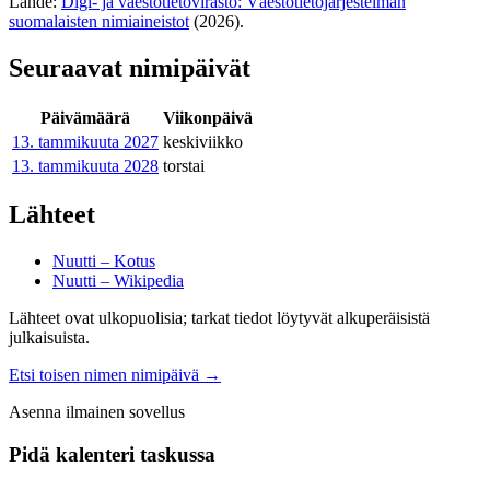
Lähde:
Digi- ja väestötietovirasto: Väestötietojärjestelmän
suomalaisten nimiaineistot
(2026).
Seuraavat nimipäivät
Päivämäärä
Viikonpäivä
13. tammikuuta
2027
keskiviikko
13. tammikuuta
2028
torstai
Lähteet
Nuutti – Kotus
Nuutti – Wikipedia
Lähteet ovat ulkopuolisia; tarkat tiedot löytyvät alkuperäisistä
julkaisuista.
Etsi toisen nimen nimipäivä
→
Asenna ilmainen sovellus
Pidä kalenteri taskussa