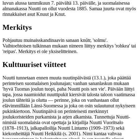
luvun alussa tammikuun 7. päivältä 13. päivälle, ja suomalaisessa
almanakassa Nuutti on ollut vuodesta 1885. Samaa juurta ovat myös
rinnakkaiset asut Knuut ja Knut.
Merkitys
Pohjautuu muinaisskandinaavin sanaan knútr, 'solmu'.
Vaihtoehtoisen tulkinnan mukaan nimeen liittyy merkitys 'rohkea' tai
'reipas'. Merkitys ei ole yksiselitteinen.
Kulttuuriset viitteet
Nuutti tunnetaan ennen muuta nuutinpäivästä (13.1.), joka päättää
perinteisen suomalaisen joulunajan; vanhan sananlaskun mukaan
'hyvä Tuomas joulun tuopi, paha Nuutti pois sen vie'. Päivään liittyi
tapa, jossa naamioidut nuuttipukit kiersivät talosta taloon vaatimassa
joulun tähteitä ja olutta — perinne, joka on vanhastaan ollut
elävimmillään Länsi-Suomessa ja joka on osin sulautunut nykyiseen
pukinkiertoon. Nuutinpäivä on perinteisesti merkinnyt
joulukoristeiden purkamista ja arjen alkamista. Tunnettuja Nuutti-
nimisiä suomalaisia ovat opettaja ja kirjailija Nuutti Vuoritsalo
(1878–1913), jalkapalloilija Nuutti Lintamo (1909–1973) sekä
kiekonheittäjä Nuutti Heikkilä (s. 2001). Nimi kantaa vahvaa