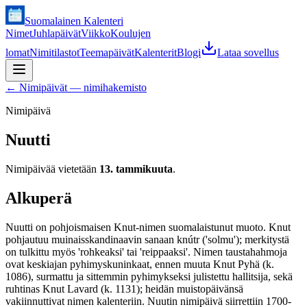
Suomalainen Kalenteri
Nimet
Juhlapäivät
Viikko
Koulujen
lomat
Nimitilastot
Teemapäivät
Kalenterit
Blogi
Lataa sovellus
←
Nimipäivät — nimihakemisto
Nimipäivä
Nuutti
Nimipäivää vietetään
13. tammikuuta
.
Alkuperä
Nuutti on pohjoismaisen Knut-nimen suomalaistunut muoto. Knut
pohjautuu muinaisskandinaavin sanaan knútr ('solmu'); merkitystä
on tulkittu myös 'rohkeaksi' tai 'reippaaksi'. Nimen taustahahmoja
ovat keskiajan pyhimyskuninkaat, ennen muuta Knut Pyhä (k.
1086), surmattu ja sittemmin pyhimykseksi julistettu hallitsija, sekä
ruhtinas Knut Lavard (k. 1131); heidän muistopäivänsä
vakiinnuttivat nimen kalenteriin. Nuutin nimipäivä siirrettiin 1700-