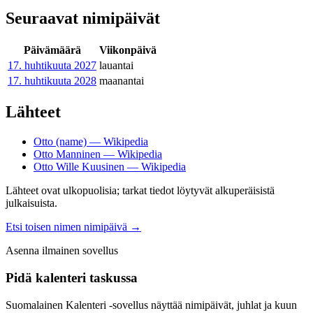
Seuraavat nimipäivät
Päivämäärä
Viikonpäivä
17. huhtikuuta
2027
lauantai
17. huhtikuuta
2028
maanantai
Lähteet
Otto (name) — Wikipedia
Otto Manninen — Wikipedia
Otto Wille Kuusinen — Wikipedia
Lähteet ovat ulkopuolisia; tarkat tiedot löytyvät alkuperäisistä
julkaisuista.
Etsi toisen nimen nimipäivä
→
Asenna ilmainen sovellus
Pidä kalenteri taskussa
Suomalainen Kalenteri ‑sovellus näyttää nimipäivät, juhlat ja kuun