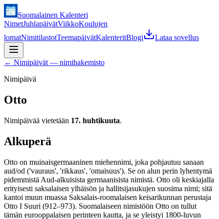
Suomalainen Kalenteri
Nimet
Juhlapäivät
Viikko
Koulujen
lomat
Nimitilastot
Teemapäivät
Kalenterit
Blogi
Lataa sovellus
←
Nimipäivät — nimihakemisto
Nimipäivä
Otto
Nimipäivää vietetään
17. huhtikuuta
.
Alkuperä
Otto on muinaisgermaaninen miehennimi, joka pohjautuu sanaan
aud/od ('vauraus', 'rikkaus', 'omaisuus'). Se on alun perin lyhentymä
pidemmistä Aud-alkuisista germaanisista nimistä. Otto oli keskiajalla
erityisesti saksalaisen ylhäisön ja hallitsijasukujen suosima nimi; sitä
kantoi muun muassa Saksalais-roomalaisen keisarikunnan perustaja
Otto I Suuri (912–973). Suomalaiseen nimistöön Otto on tullut
tämän eurooppalaisen perinteen kautta, ja se yleistyi 1800-luvun