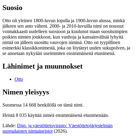
Suosio
Otto oli yleinen 1800-luvun lopulla ja 1900-luvun alussa, minkä
jälkeen sen anto väheni. 2000- ja 2010-luvuilla nimi on noussut
voimakkaasti uudelleen suosioon ja kuulunut maan suosituimpien
poikien nimien joukkoon, kun vanhoja ja kansainvälisiä lyhyitä
nimiä on jälleen suosittu vauvojen niminä. Otto on tyypillinen
esimerkki klassikkonimestä, joka on löytänyt uuden sukupolven, ja
se annetaan nykyään useimmiten ensimmäisenä etunimenä.
Lähinimet ja muunnokset
Otto
Nimen yleisyys
Suomessa 14 668 henkilöllä on tämä nimi.
Heistä 8 035 käyttää nimeä ensimmäisenä etunimenään.
Lähde:
Digi- ja väestötietovirasto: Väestötietojärjestelmän
suomalaisten nimiaineistot
(2026).