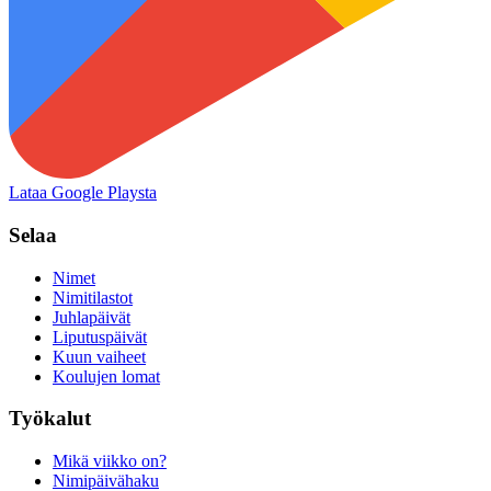
Lataa Google Playsta
Selaa
Nimet
Nimitilastot
Juhlapäivät
Liputuspäivät
Kuun vaiheet
Koulujen lomat
Työkalut
Mikä viikko on?
Nimipäivähaku