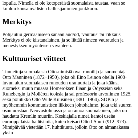
lopulla. Nimellä ei ole kotoperäistä suomalaista taustaa, vaan se
kuuluu kansainvälisten hallitsijanimien joukkoon.
Merkitys
Pohjautuu germaaniseen sanaan aud/od, 'vauraus' tai 'rikkaus'.
Merkitys ei ole kiistanalainen, ja se liittää nimeen vaurauden ja
menestyksen myönteisen vivahteen.
Kulttuuriset viitteet
Tunnettuja suomalaisia Otto-nimisiä ovat runoilija ja suomentaja
Otto Manninen (1872–1950), joka oli Eino Leinon ohella 1900-
luvun alun suomalaisen runouden uranuurtaja ja joka käänsi
suomeksi muun muassa Homeroksen Iliaan ja Odysseian sekä
Runebergin ja Molièren teoksia ja sai professorin arvonimen 1925,
sekä poliitikko Otto Wille Kuusinen (1881–1964), SDP:n ja
myöhemmin kommunistisen liikkeen johtohahmo, joka teki suuren
osan urastaan Neuvostoliitossa ja on ainoa suomalainen, joka on
haudattu Kremlin muuriin. Keskiajalla nimeä kantoi useita
eurooppalaisia hallitsijoita, kuten keisari Otto I Suuri (912–973).
Nimipäivää vietetään 17. huhtikuuta, jolloin Otto on almanakassa
yksin.