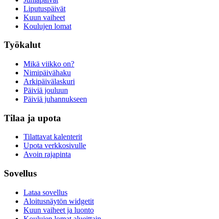
Liputuspäivät
Kuun vaiheet
Koulujen lomat
Työkalut
Mikä viikko on?
Nimipäivähaku
Arkipäivälaskuri
Päiviä jouluun
Päiviä juhannukseen
Tilaa ja upota
Tilattavat kalenterit
Upota verkkosivulle
Avoin rajapinta
Sovellus
Lataa sovellus
Aloitusnäytön widgetit
Kuun vaiheet ja luonto
Koulujen lomat alueittain