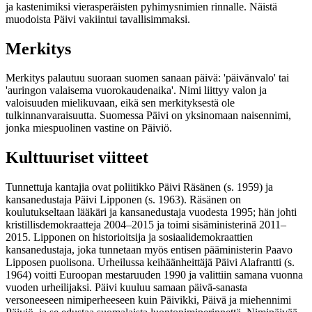
ja kastenimiksi vierasperäisten pyhimysnimien rinnalle. Näistä
muodoista Päivi vakiintui tavallisimmaksi.
Merkitys
Merkitys palautuu suoraan suomen sanaan päivä: 'päivänvalo' tai
'auringon valaisema vuorokaudenaika'. Nimi liittyy valon ja
valoisuuden mielikuvaan, eikä sen merkityksestä ole
tulkinnanvaraisuutta. Suomessa Päivi on yksinomaan naisennimi,
jonka miespuolinen vastine on Päiviö.
Kulttuuriset viitteet
Tunnettuja kantajia ovat poliitikko Päivi Räsänen (s. 1959) ja
kansanedustaja Päivi Lipponen (s. 1963). Räsänen on
koulutukseltaan lääkäri ja kansanedustaja vuodesta 1995; hän johti
kristillisdemokraatteja 2004–2015 ja toimi sisäministerinä 2011–
2015. Lipponen on historioitsija ja sosiaalidemokraattien
kansanedustaja, joka tunnetaan myös entisen pääministerin Paavo
Lipposen puolisona. Urheilussa keihäänheittäjä Päivi Alafrantti (s.
1964) voitti Euroopan mestaruuden 1990 ja valittiin samana vuonna
vuoden urheilijaksi. Päivi kuuluu samaan päivä-sanasta
versoneeseen nimiperheeseen kuin Päivikki, Päivä ja miehennimi