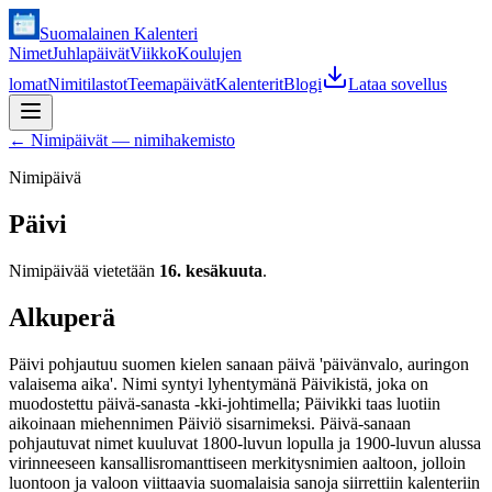
Suomalainen Kalenteri
Nimet
Juhlapäivät
Viikko
Koulujen
lomat
Nimitilastot
Teemapäivät
Kalenterit
Blogi
Lataa sovellus
←
Nimipäivät — nimihakemisto
Nimipäivä
Päivi
Nimipäivää vietetään
16. kesäkuuta
.
Alkuperä
Päivi pohjautuu suomen kielen sanaan päivä 'päivänvalo, auringon
valaisema aika'. Nimi syntyi lyhentymänä Päivikistä, joka on
muodostettu päivä-sanasta -kki-johtimella; Päivikki taas luotiin
aikoinaan miehennimen Päiviö sisarnimeksi. Päivä-sanaan
pohjautuvat nimet kuuluvat 1800-luvun lopulla ja 1900-luvun alussa
virinneeseen kansallisromanttiseen merkitysnimien aaltoon, jolloin
luontoon ja valoon viittaavia suomalaisia sanoja siirrettiin kalenteriin