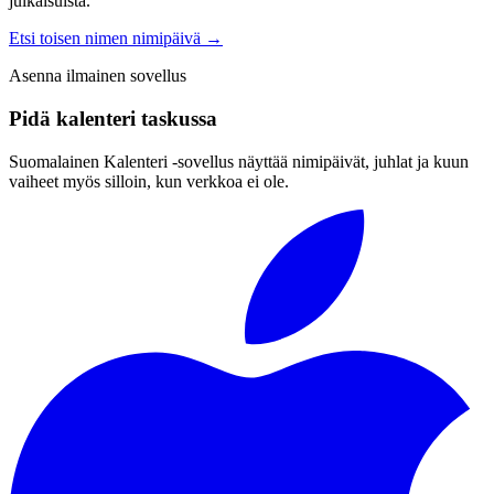
julkaisuista.
Etsi toisen nimen nimipäivä
→
Asenna ilmainen sovellus
Pidä kalenteri taskussa
Suomalainen Kalenteri ‑sovellus näyttää nimipäivät, juhlat ja kuun
vaiheet myös silloin, kun verkkoa ei ole.