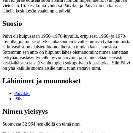
Päiviö, ja se edustaa suomalaista luontonimiperinnettä. Nimipäivää
vietetään 16. kesäkuuta yhdessä Päivikin ja Päivä-nimen kanssa,
lähellä keskikesän vaaleimpia päiviä.
Suosio
Päivi oli huipussaan 1950–1970-luvuilla, erityisesti 1960- ja 1970-
luvuilla, jolloin se oli yksi aikakauden tavallisimmista tyttärennimistä
ja kuvasti suomalaisten luontoaiheisten nimien laajaa suosiota.
Sittemmin sen anto on hiipunut lähes olemattomiin: nimeä annetaan
nykyään vastasyntyneille hyvin harvoin, ja se mielletään selvästi
keski-ikäisten ja sitä vanhempien sukupolvien klassikoksi. Silti Päivi
on yhä kaikille suomalaisille tuttu, tunnistettava nimi.
Lähinimet ja muunnokset
Päivikki
Päivä
Nimen yleisyys
Suomessa 32 964 henkilöllä on tämä nimi.