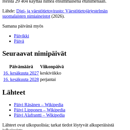
Heistä 29 404 käyttää nimeä ensimmäisenä etunimenään.
Lähde:
Digi- ja väestötietovirasto: Väestötietojärjestelmän
suomalaisten nimiaineistot
(2026).
Samana päivänä myös
Päivikki
Päivä
Seuraavat nimipäivät
Päivämäärä
Viikonpäivä
16. kesäkuuta
2027
keskiviikko
16. kesäkuuta
2028
perjantai
Lähteet
Päivi Räsänen – Wikipedia
Päivi Lipponen – Wikipedia
Päivi Alafrantti – Wikipedia
Lähteet ovat ulkopuolisia; tarkat tiedot löytyvät alkuperäisistä