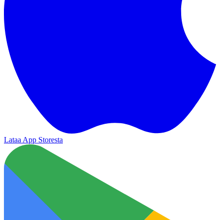
Lataa App Storesta