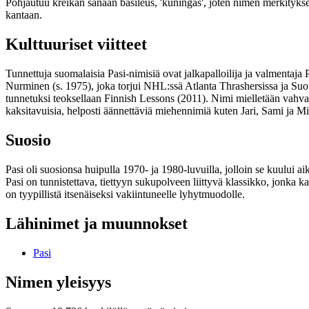
Pohjautuu kreikan sanaan basileus, 'kuningas', joten nimen merkityksek
kantaan.
Kulttuuriset viitteet
Tunnettuja suomalaisia Pasi-nimisiä ovat jalkapalloilija ja valmenta
Nurminen (s. 1975), joka torjui NHL:ssä Atlanta Thrashersissa ja Suo
tunnetuksi teoksellaan Finnish Lessons (2011). Nimi mielletään vahva
kaksitavuisia, helposti äännettäviä miehennimiä kuten Jari, Sami ja M
Suosio
Pasi oli suosionsa huipulla 1970- ja 1980-luvuilla, jolloin se kuului a
Pasi on tunnistettava, tiettyyn sukupolveen liittyvä klassikko, jonk
on tyypillistä itsenäiseksi vakiintuneelle lyhytmuodolle.
Lähinimet ja muunnokset
Pasi
Nimen yleisyys