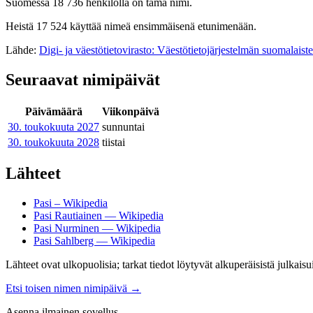
Suomessa 18 736 henkilöllä on tämä nimi.
Heistä 17 524 käyttää nimeä ensimmäisenä etunimenään.
Lähde:
Digi- ja väestötietovirasto: Väestötietojärjestelmän suomalaist
Seuraavat nimipäivät
Päivämäärä
Viikonpäivä
30. toukokuuta
2027
sunnuntai
30. toukokuuta
2028
tiistai
Lähteet
Pasi – Wikipedia
Pasi Rautiainen — Wikipedia
Pasi Nurminen — Wikipedia
Pasi Sahlberg — Wikipedia
Lähteet ovat ulkopuolisia; tarkat tiedot löytyvät alkuperäisistä julkaisui
Etsi toisen nimen nimipäivä
→
Asenna ilmainen sovellus