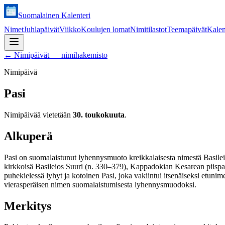
Suomalainen Kalenteri
Nimet
Juhlapäivät
Viikko
Koulujen lomat
Nimitilastot
Teemapäivät
Kalen
←
Nimipäivät — nimihakemisto
Nimipäivä
Pasi
Nimipäivää vietetään
30. toukokuuta
.
Alkuperä
Pasi on suomalaistunut lyhennysmuoto kreikkalaisesta nimestä Basileios,
kirkkoisä Basileios Suuri (n. 330–379), Kappadokian Kesarean piispa j
puhekielessä lyhyt ja kotoinen Pasi, joka vakiintui itsenäiseksi etunim
vierasperäisen nimen suomalaistumisesta lyhennysmuodoksi.
Merkitys