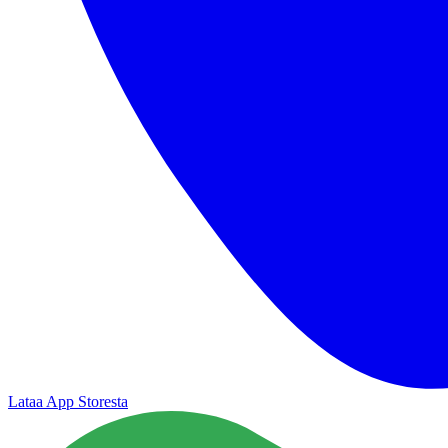
Lataa App Storesta