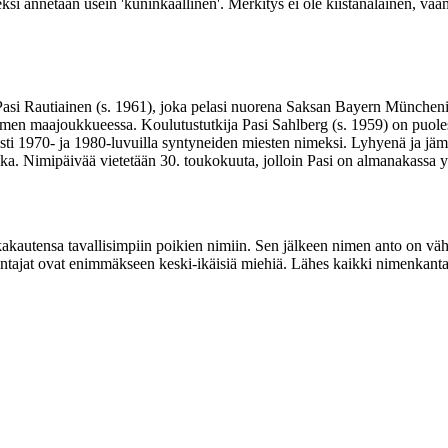
si annetaan usein 'kuninkaallinen'. Merkitys ei ole kiistanalainen, vaa
ja Pasi Rautiainen (s. 1961), joka pelasi nuorena Saksan Bayern Münche
men maajoukkueessa. Koulutustutkija Pasi Sahlberg (s. 1959) on puoles
sti 1970- ja 1980-luvuilla syntyneiden miesten nimeksi. Lyhyenä ja jäm
ika. Nimipäivää vietetään 30. toukokuuta, jolloin Pasi on almanakassa y
ikakautensa tavallisimpiin poikien nimiin. Sen jälkeen nimen anto on väh
a kantajat ovat enimmäkseen keski-ikäisiä miehiä. Lähes kaikki nimenk