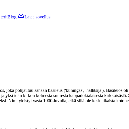
terit
Blogi
Lataa sovellus
 joka pohjautuu sanaan basileus ('kuningas', 'hallitsija'). Basileios ol
a yksi idän kirkon kolmesta suuresta kappadokialaisesta kirkkoisästä. S
eksi. Nimi yleistyi vasta 1900-luvulla, eikä sillä ole keskiaikaista kotop