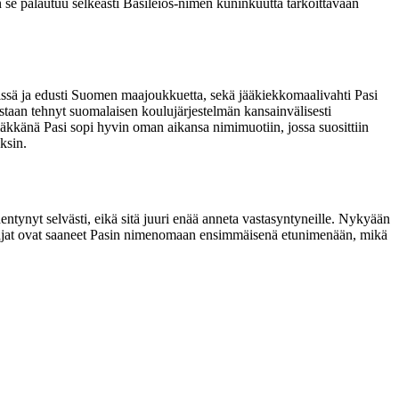
n se palautuu selkeästi Basileios-nimen kuninkuutta tarkoittavaan
nissä ja edusti Suomen maajoukkuetta, sekä jääkiekkomaalivahti Pasi
taan tehnyt suomalaisen koulujärjestelmän kansainvälisesti
äkkänä Pasi sopi hyvin oman aikansa nimimuotiin, jossa suosittiin
ksin.
entynyt selvästi, eikä sitä juuri enää anneta vastasyntyneille. Nykyään
antajat ovat saaneet Pasin nimenomaan ensimmäisenä etunimenään, mikä