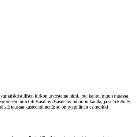
i varhaiskristillisen kirkon arvostama nimi, jota kantoi muun muassa
uomeen nimi tuli Basilius-/Basileios-muodon kautta, ja siitä kehittyi
eräistä taustaa kasteennimenä; se on tyypillinen esimerkki