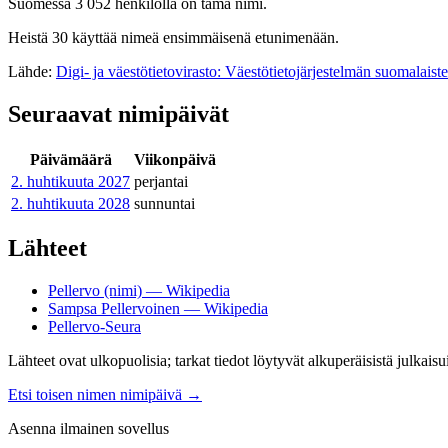
Suomessa 3 052 henkilöllä on tämä nimi.
Heistä 30 käyttää nimeä ensimmäisenä etunimenään.
Lähde:
Digi- ja väestötietovirasto: Väestötietojärjestelmän suomalaist
Seuraavat nimipäivät
Päivämäärä
Viikonpäivä
2. huhtikuuta
2027
perjantai
2. huhtikuuta
2028
sunnuntai
Lähteet
Pellervo (nimi) — Wikipedia
Sampsa Pellervoinen — Wikipedia
Pellervo-Seura
Lähteet ovat ulkopuolisia; tarkat tiedot löytyvät alkuperäisistä julkaisui
Etsi toisen nimen nimipäivä
→
Asenna ilmainen sovellus