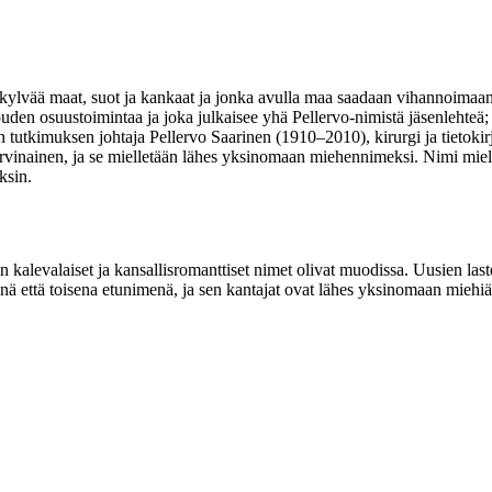
 kylvää maat, suot ja kankaat ja jonka avulla maa saadaan vihannoima
ouden osuustoimintaa ja joka julkaisee yhä Pellervo-nimistä jäsenlehte
utkimuksen johtaja Pellervo Saarinen (1910–2010), kirurgi ja tietokirj
inainen, ja se mielletään lähes yksinomaan miehennimeksi. Nimi mielle
ksin.
oin kalevalaiset ja kansallisromanttiset nimet olivat muodissa. Uusien la
ttä toisena etunimenä, ja sen kantajat ovat lähes yksinomaan miehiä. 