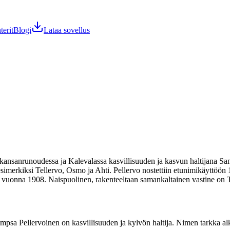
terit
Blogi
Lataa sovellus
kansanrunoudessa ja Kalevalassa kasvillisuuden ja kasvun haltijana Sam
simerkiksi Tellervo, Osmo ja Ahti. Pellervo nostettiin etunimikäyttöön
an vuonna 1908. Naispuolinen, rakenteeltaan samankaltainen vastine on T
Sampsa Pellervoinen on kasvillisuuden ja kylvön haltija. Nimen tarkka a