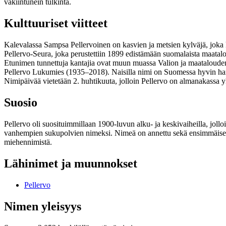
vakiintunein tulkinta.
Kulttuuriset viitteet
Kalevalassa Sampsa Pellervoinen on kasvien ja metsien kylväjä, joka
Pellervo-Seura, joka perustettiin 1899 edistämään suomalaista maatal
Etunimen tunnettuja kantajia ovat muun muassa Valion ja maatalouden t
Pellervo Lukumies (1935–2018). Naisilla nimi on Suomessa hyvin harv
Nimipäivää vietetään 2. huhtikuuta, jolloin Pellervo on almanakassa y
Suosio
Pellervo oli suosituimmillaan 1900-luvun alku- ja keskivaiheilla, joll
vanhempien sukupolvien nimeksi. Nimeä on annettu sekä ensimmäisenä e
miehennimistä.
Lähinimet ja muunnokset
Pellervo
Nimen yleisyys