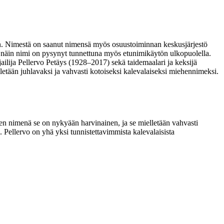
an. Nimestä on saanut nimensä myös osuustoiminnan keskusjärjestö
ä; näin nimi on pysynyt tunnettuna myös etunimikäytön ulkopuolella.
ailija Pellervo Petäys (1928–2017) sekä taidemaalari ja keksijä
tään juhlavaksi ja vahvasti kotoiseksi kalevalaiseksi miehennimeksi.
sten nimenä se on nykyään harvinainen, ja se mielletään vahvasti
Pellervo on yhä yksi tunnistettavimmista kalevalaisista