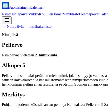
Suomalainen Kalenteri
Nimet
Juhlapäivät
Viikko
Koulujen lomat
Nimitilastot
Teemapäivät
Kalen
←
Nimipäivät — nimihakemisto
Nimipäivä
Pellervo
Nimipäivää vietetään
2. huhtikuuta
.
Alkuperä
Pellervo on suomalaisperäinen miehennimi, joka esiintyy jo vanhassa 
samaan kalevalaiseen ja kansallisromanttiseen nimiperinteeseen kuin e
henkilönimiä alettiin antaa lapsille, ja se otettiin Suomen almanakka
Merkitys
Pohjautuu todennäköisesti sanaan pelto, ja Kalevalassa Pellervo eli 