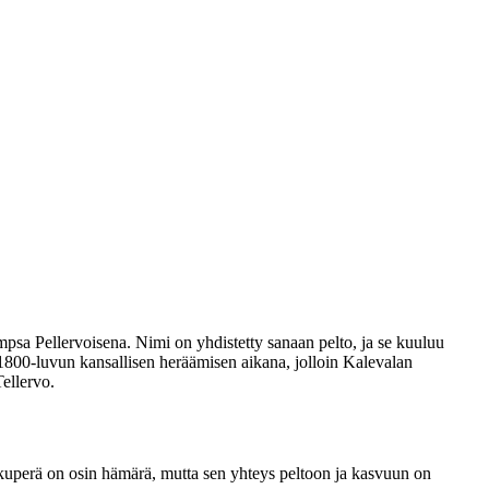
psa Pellervoisena. Nimi on yhdistetty sanaan pelto, ja se kuuluu
 1800-luvun kansallisen heräämisen aikana, jolloin Kalevalan
ellervo.
lkuperä on osin hämärä, mutta sen yhteys peltoon ja kasvuun on