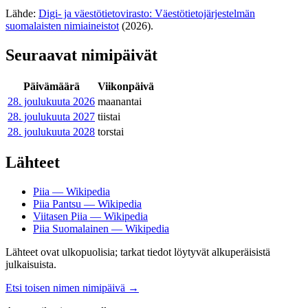
Lähde:
Digi- ja väestötietovirasto: Väestötietojärjestelmän
suomalaisten nimiaineistot
(2026).
Seuraavat nimipäivät
Päivämäärä
Viikonpäivä
28. joulukuuta
2026
maanantai
28. joulukuuta
2027
tiistai
28. joulukuuta
2028
torstai
Lähteet
Piia — Wikipedia
Piia Pantsu — Wikipedia
Viitasen Piia — Wikipedia
Piia Suomalainen — Wikipedia
Lähteet ovat ulkopuolisia; tarkat tiedot löytyvät alkuperäisistä
julkaisuista.
Etsi toisen nimen nimipäivä
→