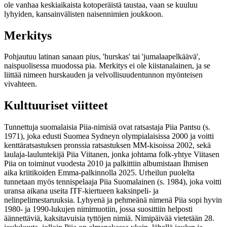
ole vanhaa keskiaikaista kotoperäistä taustaa, vaan se kuuluu
lyhyiden, kansainvälisten naisennimien joukkoon.
Merkitys
Pohjautuu latinan sanaan pius, 'hurskas' tai 'jumalaapelkäävä',
naispuolisessa muodossa pia. Merkitys ei ole kiistanalainen, ja se
liittää nimeen hurskauden ja velvollisuudentunnon myönteisen
vivahteen.
Kulttuuriset viitteet
Tunnettuja suomalaisia Piia-nimisiä ovat ratsastaja Piia Pantsu (s.
1971), joka edusti Suomea Sydneyn olympialaisissa 2000 ja voitti
kenttäratsastuksen pronssia ratsastuksen MM-kisoissa 2002, sekä
laulaja-lauluntekijä Piia Viitanen, jonka johtama folk-yhtye Viitasen
Piia on toiminut vuodesta 2010 ja palkittiin albumistaan Ihmisen
aika kriitikoiden Emma-palkinnolla 2025. Urheilun puolelta
tunnetaan myös tennispelaaja Piia Suomalainen (s. 1984), joka voitti
uransa aikana useita ITF-kiertueen kaksinpeli- ja
nelinpelimestaruuksia. Lyhyenä ja pehmeänä nimenä Piia sopi hyvin
1980- ja 1990-lukujen nimimuotiin, jossa suosittiin helposti
äännettäviä, kaksitavuisia tyttöjen nimiä. Nimipäivää vietetään 28.