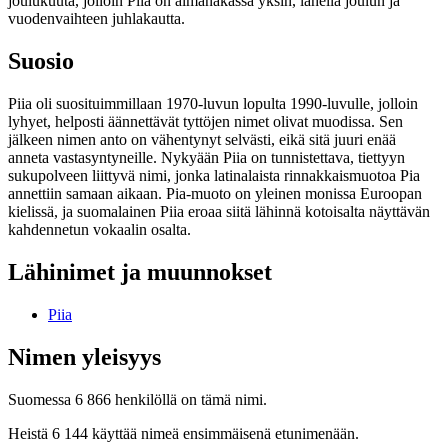
joulukuuta, jolloin Piia on almanakassa yksin, lähellä joulun ja
vuodenvaihteen juhlakautta.
Suosio
Piia oli suosituimmillaan 1970-luvun lopulta 1990-luvulle, jolloin
lyhyet, helposti äännettävät tyttöjen nimet olivat muodissa. Sen
jälkeen nimen anto on vähentynyt selvästi, eikä sitä juuri enää
anneta vastasyntyneille. Nykyään Piia on tunnistettava, tiettyyn
sukupolveen liittyvä nimi, jonka latinalaista rinnakkaismuotoa Pia
annettiin samaan aikaan. Pia-muoto on yleinen monissa Euroopan
kielissä, ja suomalainen Piia eroaa siitä lähinnä kotoisalta näyttävän
kahdennetun vokaalin osalta.
Lähinimet ja muunnokset
Piia
Nimen yleisyys
Suomessa 6 866 henkilöllä on tämä nimi.
Heistä 6 144 käyttää nimeä ensimmäisenä etunimenään.