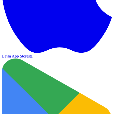
Lataa App Storesta