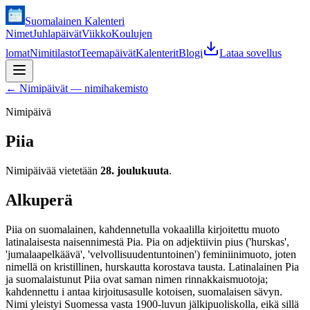
Suomalainen Kalenteri
Nimet
Juhlapäivät
Viikko
Koulujen
lomat
Nimitilastot
Teemapäivät
Kalenterit
Blogi
Lataa sovellus
←
Nimipäivät — nimihakemisto
Nimipäivä
Piia
Nimipäivää vietetään
28. joulukuuta
.
Alkuperä
Piia on suomalainen, kahdennetulla vokaalilla kirjoitettu muoto
latinalaisesta naisennimestä Pia. Pia on adjektiivin pius ('hurskas',
'jumalaapelkäävä', 'velvollisuudentuntoinen') feminiinimuoto, joten
nimellä on kristillinen, hurskautta korostava tausta. Latinalainen Pia
ja suomalaistunut Piia ovat saman nimen rinnakkaismuotoja;
kahdennettu i antaa kirjoitusasulle kotoisen, suomalaisen sävyn.
Nimi yleistyi Suomessa vasta 1900-luvun jälkipuoliskolla, eikä sillä