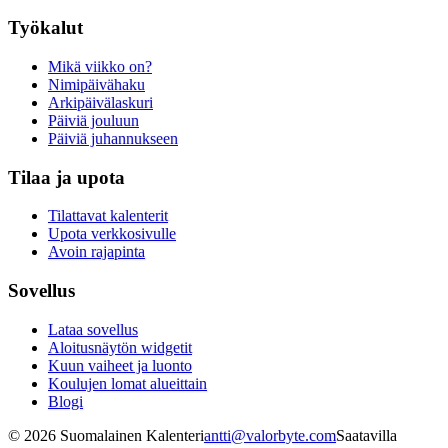
Työkalut
Mikä viikko on?
Nimipäivähaku
Arkipäivälaskuri
Päiviä jouluun
Päiviä juhannukseen
Tilaa ja upota
Tilattavat kalenterit
Upota verkkosivulle
Avoin rajapinta
Sovellus
Lataa sovellus
Aloitusnäytön widgetit
Kuun vaiheet ja luonto
Koulujen lomat alueittain
Blogi
©
2026
Suomalainen Kalenteri
antti@valorbyte.com
Saatavilla