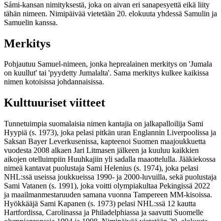
Sámi-kansan nimityksestä, joka on aivan eri sanapesyettä eikä liity
tähän nimeen. Nimipäivää vietetään 20. elokuuta yhdessä Samulin ja
Samuelin kanssa.
Merkitys
Pohjautuu Samuel-nimeen, jonka heprealainen merkitys on 'Jumala
on kuullut' tai 'pyydetty Jumalalta'. Sama merkitys kulkee kaikissa
nimen kotoisissa johdannaisissa.
Kulttuuriset viitteet
Tunnetuimpia suomalaisia nimen kantajia on jalkapalloilija Sami
Hyypiä (s. 1973), joka pelasi pitkän uran Englannin Liverpoolissa ja
Saksan Bayer Leverkusenissa, kapteenoi Suomen maajoukkuetta
vuodesta 2008 alkaen Jari Litmasen jälkeen ja kuuluu kaikkien
aikojen otelluimpiin Huuhkajiin yli sadalla maaottelulla. Jääkiekossa
nimeä kantavat puolustaja Sami Helenius (s. 1974), joka pelasi
NHL:ssä useissa joukkueissa 1990- ja 2000-luvuilla, sekä puolustaja
Sami Vatanen (s. 1991), joka voitti olympiakultaa Pekingissä 2022
ja maailmanmestaruuden samana vuonna Tampereen MM-kisoissa.
Hyökkääjä Sami Kapanen (s. 1973) pelasi NHL:ssä 12 kautta
Hartfordissa, Carolinassa ja Philadelphiassa ja saavutti Suomelle