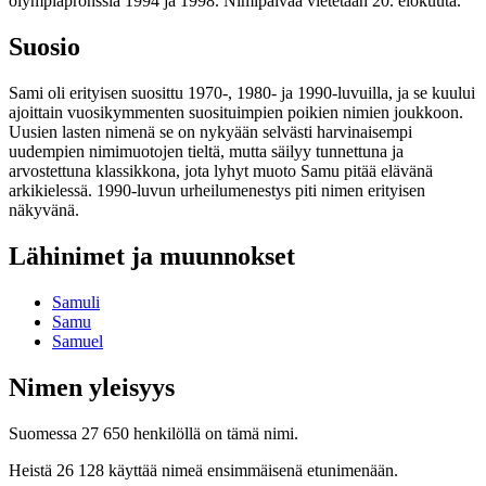
olympiapronssia 1994 ja 1998. Nimipäivää vietetään 20. elokuuta.
Suosio
Sami oli erityisen suosittu 1970-, 1980- ja 1990-luvuilla, ja se kuului
ajoittain vuosikymmenten suosituimpien poikien nimien joukkoon.
Uusien lasten nimenä se on nykyään selvästi harvinaisempi
uudempien nimimuotojen tieltä, mutta säilyy tunnettuna ja
arvostettuna klassikkona, jota lyhyt muoto Samu pitää elävänä
arkikielessä. 1990-luvun urheilumenestys piti nimen erityisen
näkyvänä.
Lähinimet ja muunnokset
Samuli
Samu
Samuel
Nimen yleisyys
Suomessa 27 650 henkilöllä on tämä nimi.
Heistä 26 128 käyttää nimeä ensimmäisenä etunimenään.