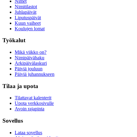
Nimet
Nimitilastot
Juhlapäivät
Liputuspäivät
Kuun vaiheet
Koulujen lomat
Työkalut
Mikä viikko on?
Nimipäivähaku
Arkipäivälaskuri
Päiviä jouluun
Päiviä juhannukseen
Tilaa ja upota
Tilattavat kalenterit
Upota verkkosivulle
Avoin rajapinta
Sovellus
Lataa sovellus