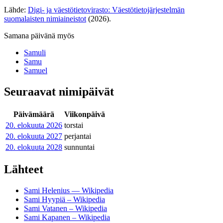
Lähde:
Digi- ja väestötietovirasto: Väestötietojärjestelmän
suomalaisten nimiaineistot
(2026).
Samana päivänä myös
Samuli
Samu
Samuel
Seuraavat nimipäivät
Päivämäärä
Viikonpäivä
20. elokuuta
2026
torstai
20. elokuuta
2027
perjantai
20. elokuuta
2028
sunnuntai
Lähteet
Sami Helenius — Wikipedia
Sami Hyypiä – Wikipedia
Sami Vatanen – Wikipedia
Sami Kapanen – Wikipedia