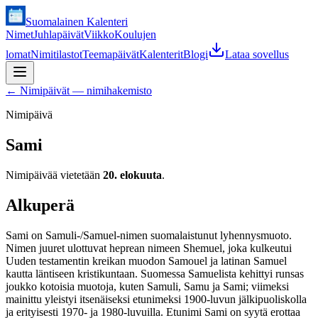
Suomalainen Kalenteri
Nimet
Juhlapäivät
Viikko
Koulujen
lomat
Nimitilastot
Teemapäivät
Kalenterit
Blogi
Lataa sovellus
←
Nimipäivät — nimihakemisto
Nimipäivä
Sami
Nimipäivää vietetään
20. elokuuta
.
Alkuperä
Sami on Samuli-/Samuel-nimen suomalaistunut lyhennysmuoto.
Nimen juuret ulottuvat heprean nimeen Shemuel, joka kulkeutui
Uuden testamentin kreikan muodon Samouel ja latinan Samuel
kautta läntiseen kristikuntaan. Suomessa Samuelista kehittyi runsas
joukko kotoisia muotoja, kuten Samuli, Samu ja Sami; viimeksi
mainittu yleistyi itsenäiseksi etunimeksi 1900-luvun jälkipuoliskolla
ja erityisesti 1970- ja 1980-luvuilla. Etunimi Sami on syytä erottaa