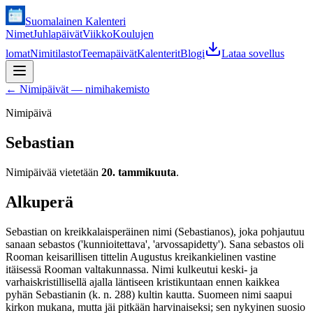
Suomalainen Kalenteri
Nimet
Juhlapäivät
Viikko
Koulujen
lomat
Nimitilastot
Teemapäivät
Kalenterit
Blogi
Lataa sovellus
←
Nimipäivät — nimihakemisto
Nimipäivä
Sebastian
Nimipäivää vietetään
20. tammikuuta
.
Alkuperä
Sebastian on kreikkalaisperäinen nimi (Sebastianos), joka pohjautuu
sanaan sebastos ('kunnioitettava', 'arvossapidetty'). Sana sebastos oli
Rooman keisarillisen tittelin Augustus kreikankielinen vastine
itäisessä Rooman valtakunnassa. Nimi kulkeutui keski- ja
varhaiskristillisellä ajalla läntiseen kristikuntaan ennen kaikkea
pyhän Sebastianin (k. n. 288) kultin kautta. Suomeen nimi saapui
kirkon mukana, mutta jäi pitkään harvinaiseksi; sen nykyinen suosio