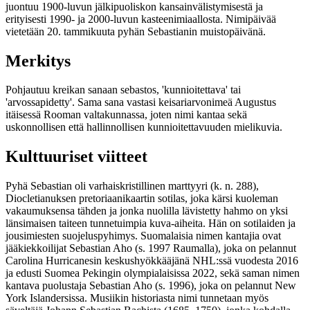
juontuu 1900-luvun jälkipuoliskon kansainvälistymisestä ja
erityisesti 1990- ja 2000-luvun kasteenimiaallosta. Nimipäivää
vietetään 20. tammikuuta pyhän Sebastianin muistopäivänä.
Merkitys
Pohjautuu kreikan sanaan sebastos, 'kunnioitettava' tai
'arvossapidetty'. Sama sana vastasi keisariarvonimeä Augustus
itäisessä Rooman valtakunnassa, joten nimi kantaa sekä
uskonnollisen että hallinnollisen kunnioitettavuuden mielikuvia.
Kulttuuriset viitteet
Pyhä Sebastian oli varhaiskristillinen marttyyri (k. n. 288),
Diocletianuksen pretoriaanikaartin sotilas, joka kärsi kuoleman
vakaumuksensa tähden ja jonka nuolilla lävistetty hahmo on yksi
länsimaisen taiteen tunnetuimpia kuva-aiheita. Hän on sotilaiden ja
jousimiesten suojeluspyhimys. Suomalaisia nimen kantajia ovat
jääkiekkoilijat Sebastian Aho (s. 1997 Raumalla), joka on pelannut
Carolina Hurricanesin keskushyökkääjänä NHL:ssä vuodesta 2016
ja edusti Suomea Pekingin olympialaisissa 2022, sekä saman nimen
kantava puolustaja Sebastian Aho (s. 1996), joka on pelannut New
York Islandersissa. Musiikin historiasta nimi tunnetaan myös