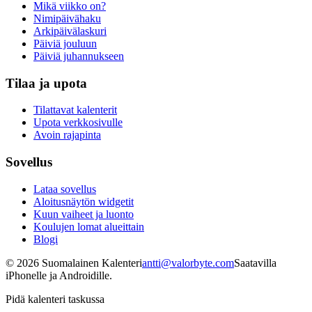
Mikä viikko on?
Nimipäivähaku
Arkipäivälaskuri
Päiviä jouluun
Päiviä juhannukseen
Tilaa ja upota
Tilattavat kalenterit
Upota verkkosivulle
Avoin rajapinta
Sovellus
Lataa sovellus
Aloitusnäytön widgetit
Kuun vaiheet ja luonto
Koulujen lomat alueittain
Blogi
©
2026
Suomalainen Kalenteri
antti@valorbyte.com
Saatavilla
iPhonelle ja Androidille.
Pidä kalenteri taskussa