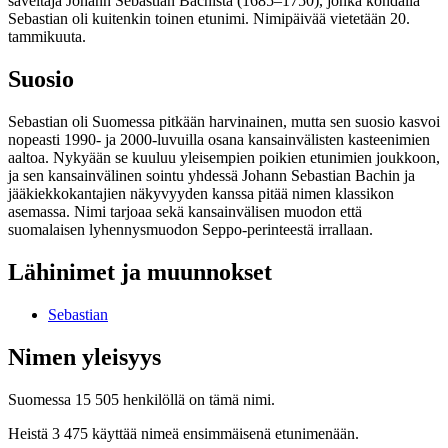
säveltäjä Johann Sebastian Bachista (1685–1750), jonka kohdalla
Sebastian oli kuitenkin toinen etunimi. Nimipäivää vietetään 20.
tammikuuta.
Suosio
Sebastian oli Suomessa pitkään harvinainen, mutta sen suosio kasvoi
nopeasti 1990- ja 2000-luvuilla osana kansainvälisten kasteenimien
aaltoa. Nykyään se kuuluu yleisempien poikien etunimien joukkoon,
ja sen kansainvälinen sointu yhdessä Johann Sebastian Bachin ja
jääkiekkokantajien näkyvyyden kanssa pitää nimen klassikon
asemassa. Nimi tarjoaa sekä kansainvälisen muodon että
suomalaisen lyhennysmuodon Seppo-perinteestä irrallaan.
Lähinimet ja muunnokset
Sebastian
Nimen yleisyys
Suomessa 15 505 henkilöllä on tämä nimi.
Heistä 3 475 käyttää nimeä ensimmäisenä etunimenään.