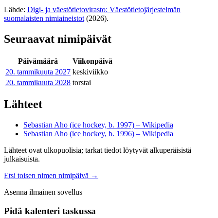
Lähde:
Digi- ja väestötietovirasto: Väestötietojärjestelmän
suomalaisten nimiaineistot
(2026).
Seuraavat nimipäivät
Päivämäärä
Viikonpäivä
20. tammikuuta
2027
keskiviikko
20. tammikuuta
2028
torstai
Lähteet
Sebastian Aho (ice hockey, b. 1997) – Wikipedia
Sebastian Aho (ice hockey, b. 1996) – Wikipedia
Lähteet ovat ulkopuolisia; tarkat tiedot löytyvät alkuperäisistä
julkaisuista.
Etsi toisen nimen nimipäivä
→
Asenna ilmainen sovellus
Pidä kalenteri taskussa