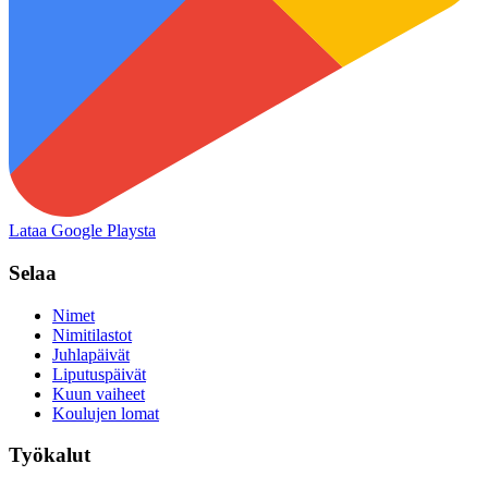
Lataa Google Playsta
Selaa
Nimet
Nimitilastot
Juhlapäivät
Liputuspäivät
Kuun vaiheet
Koulujen lomat
Työkalut