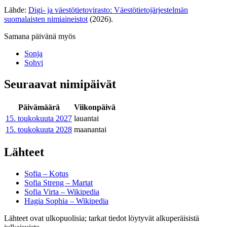
Lähde:
Digi- ja väestötietovirasto: Väestötietojärjestelmän
suomalaisten nimiaineistot
(2026).
Samana päivänä myös
Sonja
Sohvi
Seuraavat nimipäivät
Päivämäärä
Viikonpäivä
15. toukokuuta
2027
lauantai
15. toukokuuta
2028
maanantai
Lähteet
Sofia – Kotus
Sofia Streng – Martat
Sofia Virta – Wikipedia
Hagia Sophia – Wikipedia
Lähteet ovat ulkopuolisia; tarkat tiedot löytyvät alkuperäisistä