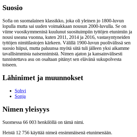
Suosio
Sofia on suomalainen klassikko, joka oli yleinen jo 1800-luvun
lopulla mutta sai uuden voimakkaan nousun 2000-luvulla. Se on
viime vuosikymmeninä kuulunut suosituimpiin tyttöjen etunimiin ja
nousi useana vuonna, kuten 2011, 2014 ja 2016, vastasyntyneiden
tyttöjen nimitilastojen kärkeen. Välillä 1900-luvun puolivälissä sen
suosio hiipui, mutta paluunsa myötä siitä tuli jälleen yksi aikamme
tavallisimmista naisennimistä. Nimen ajaton ja kansainvälisesti
tunnistettava asu on osaltaan pitänyt sen elävänä sukupolvesta
toiseen.
Lähinimet ja muunnokset
Sohvi
Sonja
Nimen yleisyys
Suomessa 66 003 henkilöllä on tämä nimi.
Heistä 12 756 käyttää nimeä ensimmäisenä etunimenään.