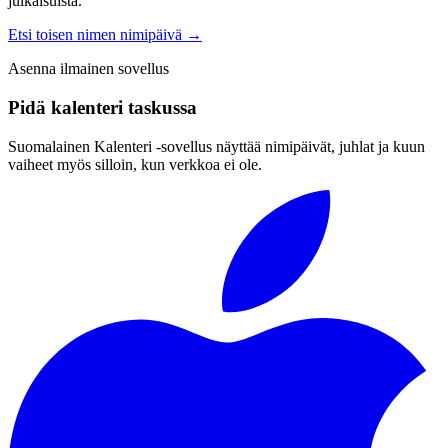
julkaisuista.
Etsi toisen nimen nimipäivä
→
Asenna ilmainen sovellus
Pidä kalenteri taskussa
Suomalainen Kalenteri ‑sovellus näyttää nimipäivät, juhlat ja kuun
vaiheet myös silloin, kun verkkoa ei ole.