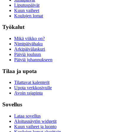
Liputuspäivät
Kuun vaiheet
Koulujen lomat
Työkalut
Mikä viikko on?
Nimipäivähaku
Arkipäivälaskuri
Päiviä jouluun
Päiviä juhannukseen
Tilaa ja upota
Tilattavat kalenterit
Upota verkkosivulle
Avoin rajapinta
Sovellus
Lataa sovellus
Aloitusnäytön widgetit
Kuun vaiheet ja luonto
Koulujen lomat alueittain