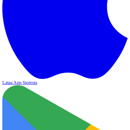
Lataa App Storesta