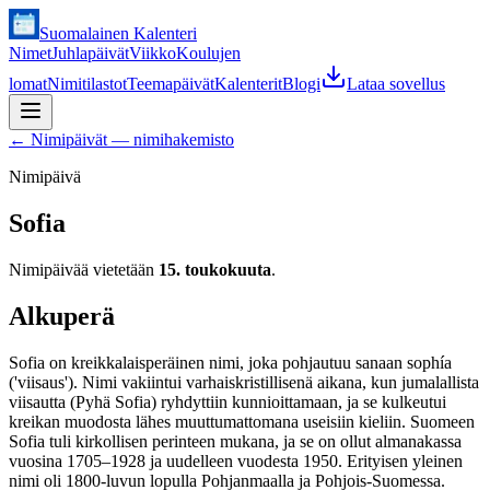
Suomalainen Kalenteri
Nimet
Juhlapäivät
Viikko
Koulujen
lomat
Nimitilastot
Teemapäivät
Kalenterit
Blogi
Lataa sovellus
←
Nimipäivät — nimihakemisto
Nimipäivä
Sofia
Nimipäivää vietetään
15. toukokuuta
.
Alkuperä
Sofia on kreikkalaisperäinen nimi, joka pohjautuu sanaan sophía
('viisaus'). Nimi vakiintui varhaiskristillisenä aikana, kun jumalallista
viisautta (Pyhä Sofia) ryhdyttiin kunnioittamaan, ja se kulkeutui
kreikan muodosta lähes muuttumattomana useisiin kieliin. Suomeen
Sofia tuli kirkollisen perinteen mukana, ja se on ollut almanakassa
vuosina 1705–1928 ja uudelleen vuodesta 1950. Erityisen yleinen
nimi oli 1800-luvun lopulla Pohjanmaalla ja Pohjois-Suomessa.