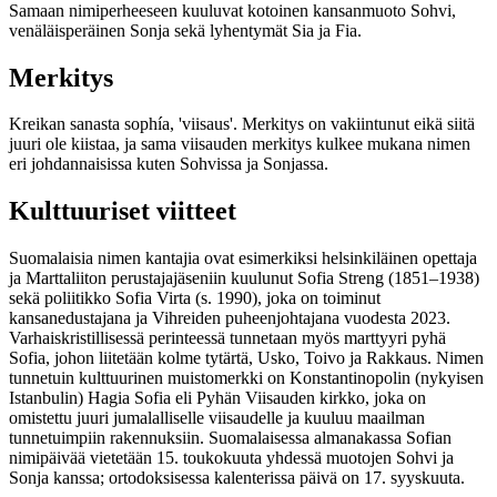
Samaan nimiperheeseen kuuluvat kotoinen kansanmuoto Sohvi,
venäläisperäinen Sonja sekä lyhentymät Sia ja Fia.
Merkitys
Kreikan sanasta sophía, 'viisaus'. Merkitys on vakiintunut eikä siitä
juuri ole kiistaa, ja sama viisauden merkitys kulkee mukana nimen
eri johdannaisissa kuten Sohvissa ja Sonjassa.
Kulttuuriset viitteet
Suomalaisia nimen kantajia ovat esimerkiksi helsinkiläinen opettaja
ja Marttaliiton perustajajäseniin kuulunut Sofia Streng (1851–1938)
sekä poliitikko Sofia Virta (s. 1990), joka on toiminut
kansanedustajana ja Vihreiden puheenjohtajana vuodesta 2023.
Varhaiskristillisessä perinteessä tunnetaan myös marttyyri pyhä
Sofia, johon liitetään kolme tytärtä, Usko, Toivo ja Rakkaus. Nimen
tunnetuin kulttuurinen muistomerkki on Konstantinopolin (nykyisen
Istanbulin) Hagia Sofia eli Pyhän Viisauden kirkko, joka on
omistettu juuri jumalalliselle viisaudelle ja kuuluu maailman
tunnetuimpiin rakennuksiin. Suomalaisessa almanakassa Sofian
nimipäivää vietetään 15. toukokuuta yhdessä muotojen Sohvi ja
Sonja kanssa; ortodoksisessa kalenterissa päivä on 17. syyskuuta.