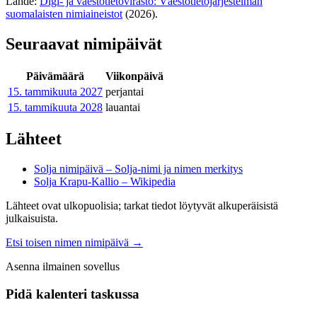
Lähde:
Digi- ja väestötietovirasto: Väestötietojärjestelmän
suomalaisten nimiaineistot
(2026).
Seuraavat nimipäivät
Päivämäärä
Viikonpäivä
15. tammikuuta
2027
perjantai
15. tammikuuta
2028
lauantai
Lähteet
Solja nimipäivä – Solja-nimi ja nimen merkitys
Solja Krapu-Kallio – Wikipedia
Lähteet ovat ulkopuolisia; tarkat tiedot löytyvät alkuperäisistä
julkaisuista.
Etsi toisen nimen nimipäivä
→
Asenna ilmainen sovellus
Pidä kalenteri taskussa