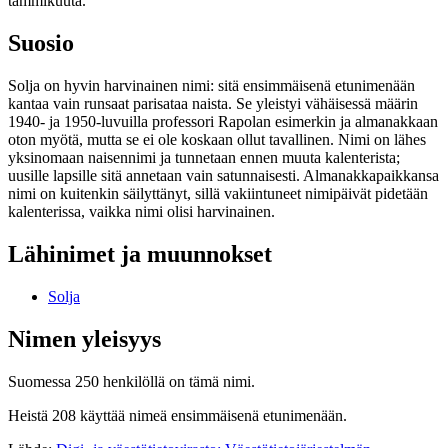
tammikuuta.
Suosio
Solja on hyvin harvinainen nimi: sitä ensimmäisenä etunimenään
kantaa vain runsaat parisataa naista. Se yleistyi vähäisessä määrin
1940- ja 1950-luvuilla professori Rapolan esimerkin ja almanakkaan
oton myötä, mutta se ei ole koskaan ollut tavallinen. Nimi on lähes
yksinomaan naisennimi ja tunnetaan ennen muuta kalenterista;
uusille lapsille sitä annetaan vain satunnaisesti. Almanakkapaikkansa
nimi on kuitenkin säilyttänyt, sillä vakiintuneet nimipäivät pidetään
kalenterissa, vaikka nimi olisi harvinainen.
Lähinimet ja muunnokset
Solja
Nimen yleisyys
Suomessa 250 henkilöllä on tämä nimi.
Heistä 208 käyttää nimeä ensimmäisenä etunimenään.