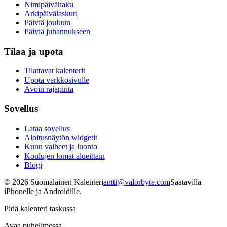
Nimipäivähaku
Arkipäivälaskuri
Päiviä jouluun
Päiviä juhannukseen
Tilaa ja upota
Tilattavat kalenterit
Upota verkkosivulle
Avoin rajapinta
Sovellus
Lataa sovellus
Aloitusnäytön widgetit
Kuun vaiheet ja luonto
Koulujen lomat alueittain
Blogi
©
2026
Suomalainen Kalenteri
antti@valorbyte.com
Saatavilla
iPhonelle ja Androidille.
Pidä kalenteri taskussa
Avaa puhelimessa