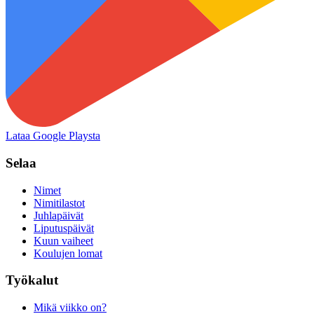
Lataa Google Playsta
Selaa
Nimet
Nimitilastot
Juhlapäivät
Liputuspäivät
Kuun vaiheet
Koulujen lomat
Työkalut
Mikä viikko on?