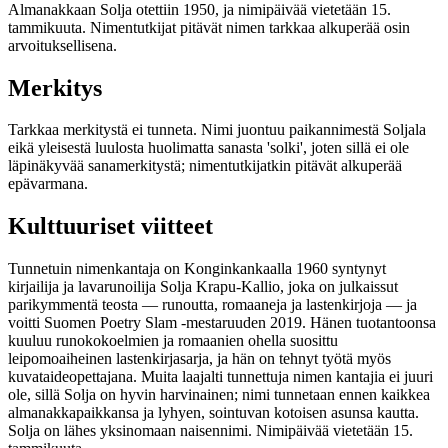
Almanakkaan Solja otettiin 1950, ja nimipäivää vietetään 15.
tammikuuta. Nimentutkijat pitävät nimen tarkkaa alkuperää osin
arvoituksellisena.
Merkitys
Tarkkaa merkitystä ei tunneta. Nimi juontuu paikannimestä Soljala
eikä yleisestä luulosta huolimatta sanasta 'solki', joten sillä ei ole
läpinäkyvää sanamerkitystä; nimentutkijatkin pitävät alkuperää
epävarmana.
Kulttuuriset viitteet
Tunnetuin nimenkantaja on Konginkankaalla 1960 syntynyt
kirjailija ja lavarunoilija Solja Krapu-Kallio, joka on julkaissut
parikymmentä teosta — runoutta, romaaneja ja lastenkirjoja — ja
voitti Suomen Poetry Slam -mestaruuden 2019. Hänen tuotantoonsa
kuuluu runokokoelmien ja romaanien ohella suosittu
leipomoaiheinen lastenkirjasarja, ja hän on tehnyt työtä myös
kuvataideopettajana. Muita laajalti tunnettuja nimen kantajia ei juuri
ole, sillä Solja on hyvin harvinainen; nimi tunnetaan ennen kaikkea
almanakkapaikkansa ja lyhyen, sointuvan kotoisen asunsa kautta.
Solja on lähes yksinomaan naisennimi. Nimipäivää vietetään 15.