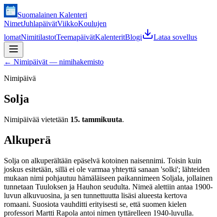
Suomalainen Kalenteri
Nimet
Juhlapäivät
Viikko
Koulujen
lomat
Nimitilastot
Teemapäivät
Kalenterit
Blogi
Lataa sovellus
←
Nimipäivät — nimihakemisto
Nimipäivä
Solja
Nimipäivää vietetään
15. tammikuuta
.
Alkuperä
Solja on alkuperältään epäselvä kotoinen naisennimi. Toisin kuin
joskus esitetään, sillä ei ole varmaa yhteyttä sanaan 'solki'; lähteiden
mukaan nimi pohjautuu hämäläiseen paikannimeen Soljala, jollainen
tunnetaan Tuuloksen ja Hauhon seudulta. Nimeä alettiin antaa 1900-
luvun alkuvuosina, ja sen tunnettuutta lisäsi alueesta kertova
romaani. Suosiota vauhditti erityisesti se, että suomen kielen
professori Martti Rapola antoi nimen tyttärelleen 1940-luvulla.