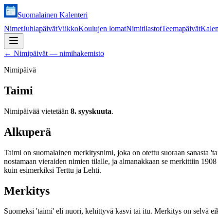
Suomalainen Kalenteri
Nimet
Juhlapäivät
Viikko
Koulujen lomat
Nimitilastot
Teemapäivät
Kalen
←
Nimipäivät — nimihakemisto
Nimipäivä
Taimi
Nimipäivää vietetään
8. syyskuuta
.
Alkuperä
Taimi on suomalainen merkitysnimi, joka on otettu suoraan sanasta 'tai
nostamaan vieraiden nimien tilalle, ja almanakkaan se merkittiin 1
kuin esimerkiksi Terttu ja Lehti.
Merkitys
Suomeksi 'taimi' eli nuori, kehittyvä kasvi tai itu. Merkitys on selvä e