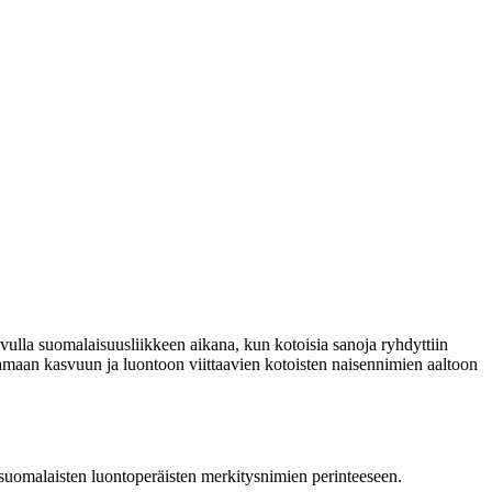
uvulla suomalaisuusliikkeen aikana, kun kotoisia sanoja ryhdyttiin
maan kasvuun ja luontoon viittaavien kotoisten naisennimien aaltoon
 ja suomalaisten luontoperäisten merkitysnimien perinteeseen.