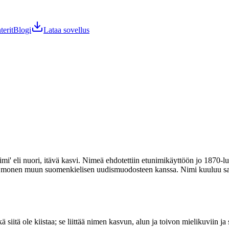
terit
Blogi
Lataa sovellus
mi' eli nuori, itävä kasvi. Nimeä ehdotettiin etunimikäyttöön jo 1870-l
908 monen muun suomenkielisen uudismuodosteen kanssa. Nimi kuuluu sa
ikä siitä ole kiistaa; se liittää nimen kasvun, alun ja toivon mielikuviin