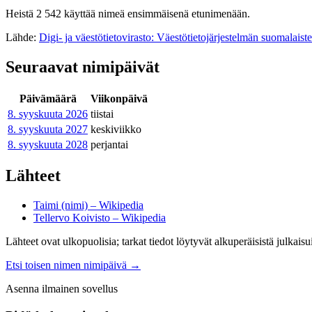
Heistä 2 542 käyttää nimeä ensimmäisenä etunimenään.
Lähde:
Digi- ja väestötietovirasto: Väestötietojärjestelmän suomalaist
Seuraavat nimipäivät
Päivämäärä
Viikonpäivä
8. syyskuuta
2026
tiistai
8. syyskuuta
2027
keskiviikko
8. syyskuuta
2028
perjantai
Lähteet
Taimi (nimi) – Wikipedia
Tellervo Koivisto – Wikipedia
Lähteet ovat ulkopuolisia; tarkat tiedot löytyvät alkuperäisistä julkaisui
Etsi toisen nimen nimipäivä
→
Asenna ilmainen sovellus