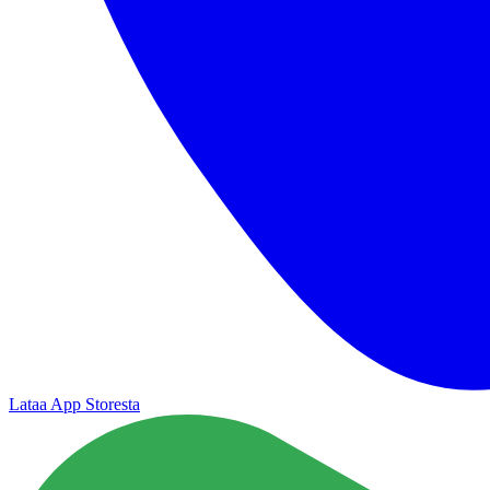
Lataa App Storesta