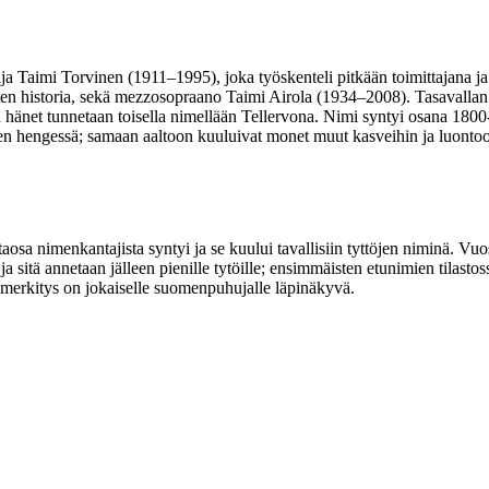
kija Taimi Torvinen (1911–1995), joka työskenteli pitkään toimittajana ja
n historia, sekä mezzosopraano Taimi Airola (1934–2008). Tasavallan 
 hänet tunnetaan toisella nimellään Tellervona. Nimi syntyi osana 1800
sen hengessä; samaan aaltoon kuuluivat monet muut kasveihin ja luontoo
osa nimenkantajista syntyi ja se kuului tavallisiin tyttöjen niminä. Vu
 sitä annetaan jälleen pienille tytöille; ensimmäisten etunimien tilasto
 merkitys on jokaiselle suomenpuhujalle läpinäkyvä.