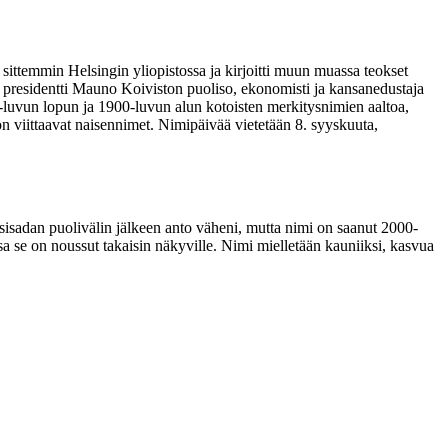
 sittemmin Helsingin yliopistossa ja kirjoitti muun muassa teokset
presidentti Mauno Koiviston puoliso, ekonomisti ja kansanedustaja
-luvun lopun ja 1900-luvun alun kotoisten merkitysnimien aaltoa,
n viittaavat naisennimet. Nimipäivää vietetään 8. syyskuuta,
osisadan puolivälin jälkeen anto väheni, mutta nimi on saanut 2000-
ssa se on noussut takaisin näkyville. Nimi mielletään kauniiksi, kasvua