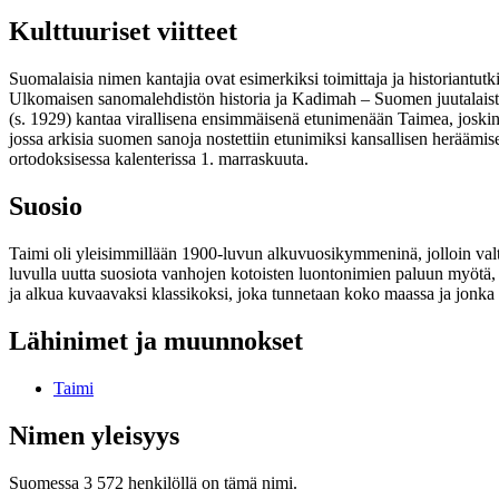
Kulttuuriset viitteet
Suomalaisia nimen kantajia ovat esimerkiksi toimittaja ja historiantut
Ulkomaisen sanomalehdistön historia ja Kadimah – Suomen juutalaiste
(s. 1929) kantaa virallisena ensimmäisenä etunimenään Taimea, joskin
jossa arkisia suomen sanoja nostettiin etunimiksi kansallisen heräämi
ortodoksisessa kalenterissa 1. marraskuuta.
Suosio
Taimi oli yleisimmillään 1900-luvun alkuvuosikymmeninä, jolloin valta
luvulla uutta suosiota vanhojen kotoisten luontonimien paluun myötä, ja
ja alkua kuvaavaksi klassikoksi, joka tunnetaan koko maassa ja jonka
Lähinimet ja muunnokset
Taimi
Nimen yleisyys
Suomessa 3 572 henkilöllä on tämä nimi.