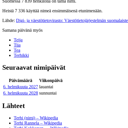
Suomessa 7 839 henkilöllä on tämä nimi.
Heistä 7 336 käyttää nimeä ensimmäisenä etunimenään.
Lähde:
Digi- ja väestötietovirasto: Väestötietojärjestelmän suomalaist
Samana päivänä myös
Teija
Tiia
Tea
Terhikki
Seuraavat nimipäivät
Päivämäärä
Viikonpäivä
6. helmikuuta
2027
lauantai
6. helmikuuta
2028
sunnuntai
Lähteet
Terhi (nimi) – Wikipedia
Terhi Rannela – Wikipedia