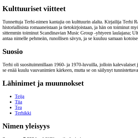
Kulttuuriset viitteet
Tunnettuja Terhi-nimen kantajia on kulttuurin alalta. Kirjailija Terhi
historiallisista romaaneistaan ja tietokirjoistaan, ja hän on toiminut 
sittemmin toiminut Scandinavian Music Group -yhtyeen laulajana; Ult
antaa nimelle pehmeän, runollisen sävyn, ja se kuuluu samaan kotoise
Suosio
Terhi oli suosituimmillaan 1960- ja 1970-luvuilla, jolloin kalevalaise
se enää kuulu vauvanimien kärkeen, mutta se on säilynyt tunnistettav
Lähinimet ja muunnokset
Teija
Tiia
Tea
Terhikki
Nimen yleisyys