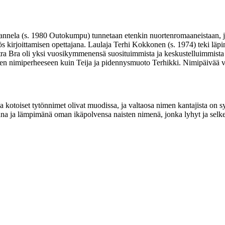
 Rannela (s. 1980 Outokumpu) tunnetaan etenkin nuortenromaaneistaan, jot
myös kirjoittamisen opettajana. Laulaja Terhi Kokkonen (s. 1974) teki läp
ra Bra oli yksi vuosikymmenensä suosituimmista ja keskustelluimmista s
en nimiperheeseen kuin Teija ja pidennysmuoto Terhikki. Nimipäivää vi
t ja kotoiset tytönnimet olivat muodissa, ja valtaosa nimen kantajista 
ana ja lämpimänä oman ikäpolvensa naisten nimenä, jonka lyhyt ja selke