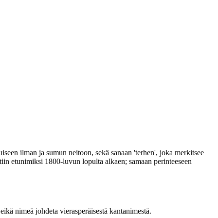
iseen ilman ja sumun neitoon, sekä sanaan 'terhen', joka merkitsee
tiin etunimiksi 1800-luvun lopulta alkaen; samaan perinteeseen
 eikä nimeä johdeta vierasperäisestä kantanimestä.