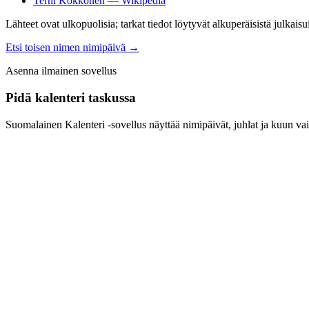
Terhi Kokkonen — Wikipedia
Lähteet ovat ulkopuolisia; tarkat tiedot löytyvät alkuperäisistä julkaisui
Etsi toisen nimen nimipäivä
→
Asenna ilmainen sovellus
Pidä kalenteri taskussa
Suomalainen Kalenteri ‑sovellus näyttää nimipäivät, juhlat ja kuun vai