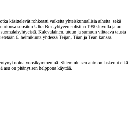
ka käsittelevät rohkeasti vaikeita yhteiskunnallisia aiheita, sekä
imurtonsa suositun Ultra Bra -yhtyeen solistina 1990-luvulla ja on
uomalaisyhtyeistä. Kalevalainen, utuun ja sumuun viittaava tausta
etetään 6. helmikuuta yhdessä Teijan, Tiian ja Tean kanssa.
on syntynyt noina vuosikymmeninä. Sittemmin sen anto on laskenut eikä
ä asu on pitänyt sen helppona käyttää.