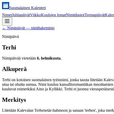
Suomalainen Kalenteri
Nimet
Juhlapäivät
Viikko
Koulujen lomat
Nimitilastot
Teemapäivät
Kalen
←
Nimipäivät — nimihakemisto
Nimipäivä
Terhi
Nimipäivää vietetään
6. helmikuuta
.
Alkuperä
Terhi on kotoinen suomalainen tytönnimi, jonka tausta liitetään Kalev
utua tai ohutta sumua. Nimi kuuluu kansallisromantiikan innoittamien
kuuluvat esimerkiksi Aino ja Kyllikki. Terhi ei juonnu vierasperäise
Merkitys
Liitetään Kalevalan Terhenetär-hahmoon ja sanaan 'terhen', joka merki