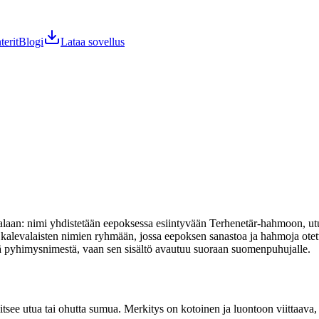
terit
Blogi
Lataa sovellus
alaan: nimi yhdistetään eepoksessa esiintyvään Terhenetär-hahmoon, utu
 kalevalaisten nimien ryhmään, jossa eepoksen sanastoa ja hahmoja otet
stä pyhimysnimestä, vaan sen sisältö avautuu suoraan suomenpuhujalle.
tsee utua tai ohutta sumua. Merkitys on kotoinen ja luontoon viittaava,