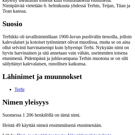
käytetty useammin toisena kuin ensimmäisenä etunimenä.
Nimipäivää vietetään 6. helmikuuta yhdessä Terhin, Teijan, Tiian ja
Tean kanssa.
Suosio
Terhikki oli tavallisimmillaan 1900-luvun puolivälin tienoilla, jolloin
kalevalaiset ja kotoiset tytönnimet olivat muodissa, mutta se on aina
ollut selvästi harvinaisempi kuin lyhyempi Terhi. Nykyään nimi on
hyvin harvinainen ja sitä annetaan vain vähän, useimmiten toisena
etunimenä. Pidempänä ja juhlavampana Terhin muotona se on silti
säilyttänyt kalevalaisen, runollisen kaikunsa.
Lähinimet ja muunnokset
Terhi
Nimen yleisyys
Suomessa 1 206 henkilöllä on tämä nimi.
Heistä 49 käyttää nimeä ensimmäisenä etunimenään.