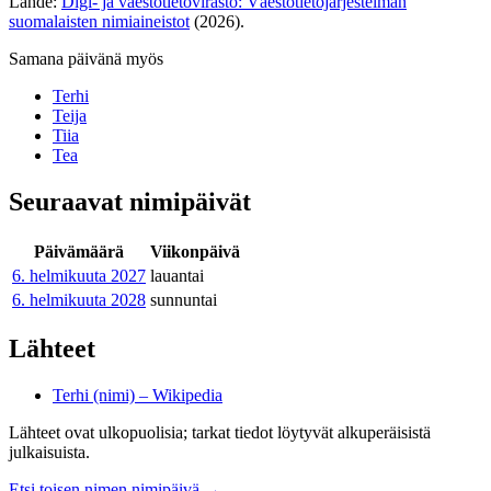
Lähde:
Digi- ja väestötietovirasto: Väestötietojärjestelmän
suomalaisten nimiaineistot
(2026).
Samana päivänä myös
Terhi
Teija
Tiia
Tea
Seuraavat nimipäivät
Päivämäärä
Viikonpäivä
6. helmikuuta
2027
lauantai
6. helmikuuta
2028
sunnuntai
Lähteet
Terhi (nimi) – Wikipedia
Lähteet ovat ulkopuolisia; tarkat tiedot löytyvät alkuperäisistä
julkaisuista.
Etsi toisen nimen nimipäivä
→