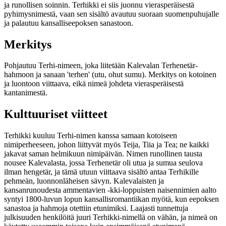
ja runollisen soinnin. Terhikki ei siis juonnu vierasperäisestä
pyhimysnimestä, vaan sen sisältö avautuu suoraan suomenpuhujalle
ja palautuu kansalliseepoksen sanastoon.
Merkitys
Pohjautuu Terhi-nimeen, joka liitetään Kalevalan Terhenetär-
hahmoon ja sanaan 'terhen' (utu, ohut sumu). Merkitys on kotoinen
ja luontoon viittaava, eikä nimeä johdeta vierasperäisestä
kantanimestä.
Kulttuuriset viitteet
Terhikki kuuluu Terhi-nimen kanssa samaan kotoiseen
nimiperheeseen, johon liittyvät myös Teija, Tiia ja Tea; ne kaikki
jakavat saman helmikuun nimipäivän. Nimen runollinen tausta
nousee Kalevalasta, jossa Terhenetär oli utua ja sumua seulova
ilman hengetär, ja tämä utuun viittaava sisältö antaa Terhikille
pehmeän, luonnonläheisen sävyn. Kalevalaisten ja
kansanrunoudesta ammentavien -kki-loppuisten naisennimien aalto
syntyi 1800-luvun lopun kansallisromantiikan myötä, kun eepoksen
sanastoa ja hahmoja otettiin etunimiksi. Laajasti tunnettuja
julkisuuden henkilöitä juuri Terhikki-nimellä on vähän, ja nimeä on