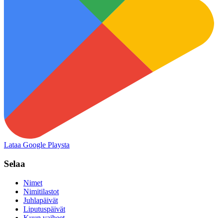
Lataa Google Playsta
Selaa
Nimet
Nimitilastot
Juhlapäivät
Liputuspäivät
Kuun vaiheet