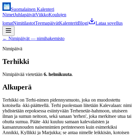
Suomalainen Kalenteri
Nimet
Juhlapäivät
Viikko
Koulujen
lomat
Nimitilastot
Teemapäivät
Kalenterit
Blogi
Lataa sovellus
←
Nimipäivät — nimihakemisto
Nimipäivä
Terhikki
Nimipäivää vietetään
6. helmikuuta
.
Alkuperä
Terhikki on Terhi-nimen pidennysmuoto, joka on muodostettu
kotoisella -kki-päätteellä. Terhi puolestaan liitetään Kalevalaan: nimi
yhdistetään eepoksessa esiintyvään Terhenetär-hahmoon, utuiseen
ilman ja sumun neitoon, sekä sanaan 'terhen', joka merkitsee utua tai
ohutta sumua. Pääte -kki kuuluu samaan kalevalaisten ja
kansanrunouden naisennimien perinteeseen kuin esimerkiksi
Annikki, Kyllikki ja Marjukka; se antaa nimelle leikkisän, kotoisen