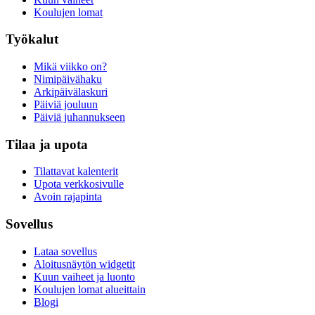
Koulujen lomat
Työkalut
Mikä viikko on?
Nimipäivähaku
Arkipäivälaskuri
Päiviä jouluun
Päiviä juhannukseen
Tilaa ja upota
Tilattavat kalenterit
Upota verkkosivulle
Avoin rajapinta
Sovellus
Lataa sovellus
Aloitusnäytön widgetit
Kuun vaiheet ja luonto
Koulujen lomat alueittain
Blogi