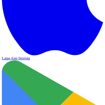
Lataa App Storesta