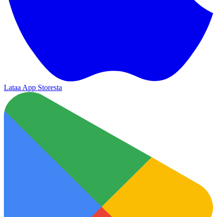
Lataa App Storesta