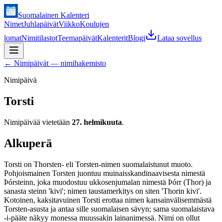
Suomalainen Kalenteri
Nimet
Juhlapäivät
Viikko
Koulujen
lomat
Nimitilastot
Teemapäivät
Kalenterit
Blogi
Lataa sovellus
←
Nimipäivät — nimihakemisto
Nimipäivä
Torsti
Nimipäivää vietetään
27. helmikuuta
.
Alkuperä
Torsti on Thorsten- eli Torsten-nimen suomalaistunut muoto.
Pohjoismainen Torsten juontuu muinaisskandinaavisesta nimestä
Þórsteinn, joka muodostuu ukkosenjumalan nimestä Þórr (Thor) ja
sanasta steinn 'kivi'; nimen taustamerkitys on siten 'Thorin kivi'.
Kotoinen, kaksitavuinen Torsti erottaa nimen kansainvälisemmästä
Torsten-asusta ja antaa sille suomalaisen sävyn; sama suomalaistava
-i-pääte näkyy monessa muussakin lainanimessä. Nimi on ollut