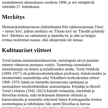
suomalaisessa almanakassa vuodesta 1908, ja sen nimipäivää
vietetään 27. helmikuuta.
Merkitys
Muinaisskandinaavisesta yhdistelmästä Þórr (ukkosenjumala Thor)
+ steinn 'kivi', jolloin merkitys on 'Thorin kivi' tai 'Thorille pyhitetty
kivi'. Merkitys on vakiintunut ja läpinäkyvä, ja siitä on helppo
erottaa molemmat osansa, eikä alkuperästä ole kiistaa.
Kulttuuriset viitteet
Torsti kantaa muinaisskandinaavista, mytologista sävyä jumalan
nimeen viittaavan taustansa vuoksi. Tunnettuja suomalaisia
nimenkantajia on tieteen ja kirjallisuuden aloilta. Torsti Verkkola
(1909–1977) oli polttomoottoritekniikan professori, lentokoneiden ja
moottoreiden suunnittelija sekä Teknillisen korkeakoulun rehtori
1968–1970; häntä on muisteltu innostavana opettajana ja
suomalaisen moottoritekniikan uranuurtajana. Kirjailija ja filosofi
Torsti Lehtinen (1942–2023) kirjoitti romaaneja, näytelmiä ja
filosofisia teoksia, tutki teoksissaan ihmisenä olemista ja
katoavaisuutta ja tunnettiin erityisesti Søren Kierkegaardin teosten
suomentajana ja tulkitsijana; hän opetti filosofiaa ja luovaa