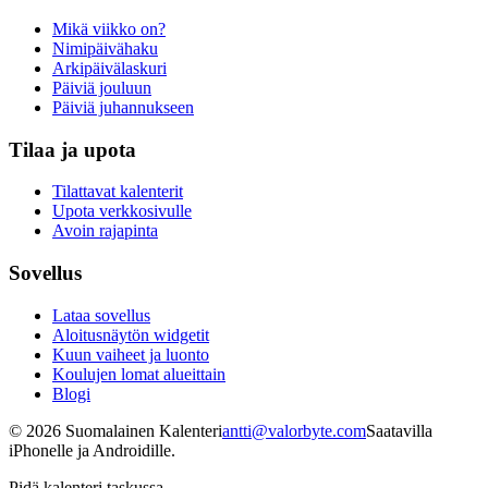
Mikä viikko on?
Nimipäivähaku
Arkipäivälaskuri
Päiviä jouluun
Päiviä juhannukseen
Tilaa ja upota
Tilattavat kalenterit
Upota verkkosivulle
Avoin rajapinta
Sovellus
Lataa sovellus
Aloitusnäytön widgetit
Kuun vaiheet ja luonto
Koulujen lomat alueittain
Blogi
©
2026
Suomalainen Kalenteri
antti@valorbyte.com
Saatavilla
iPhonelle ja Androidille.
Pidä kalenteri taskussa