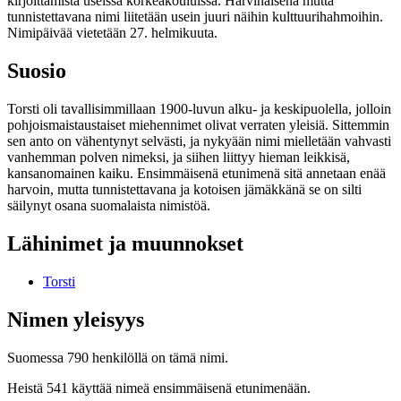
kirjoittamista useissa korkeakouluissa. Harvinaisena mutta
tunnistettavana nimi liitetään usein juuri näihin kulttuurihahmoihin.
Nimipäivää vietetään 27. helmikuuta.
Suosio
Torsti oli tavallisimmillaan 1900-luvun alku- ja keskipuolella, jolloin
pohjoismaistaustaiset miehennimet olivat verraten yleisiä. Sittemmin
sen anto on vähentynyt selvästi, ja nykyään nimi mielletään vahvasti
vanhemman polven nimeksi, ja siihen liittyy hieman leikkisä,
kansanomainen kaiku. Ensimmäisenä etunimenä sitä annetaan enää
harvoin, mutta tunnistettavana ja kotoisen jämäkkänä se on silti
säilynyt osana suomalaista nimistöä.
Lähinimet ja muunnokset
Torsti
Nimen yleisyys
Suomessa 790 henkilöllä on tämä nimi.
Heistä 541 käyttää nimeä ensimmäisenä etunimenään.