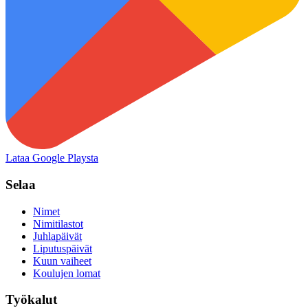
Lataa Google Playsta
Selaa
Nimet
Nimitilastot
Juhlapäivät
Liputuspäivät
Kuun vaiheet
Koulujen lomat
Työkalut