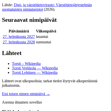
Lähde:
Digi- ja väestötietovirasto: Väestötietojärjestelmän
suomalaisten nimiaineistot
(2026).
Seuraavat nimipäivät
Päivämäärä
Viikonpäivä
27. helmikuuta
2027
lauantai
27. helmikuuta
2028
sunnuntai
Lähteet
Torsti – Wikipedia
Torsti Verkkola — Wikipedia
Torsti Lehtinen — Wikipedia
Lähteet ovat ulkopuolisia; tarkat tiedot löytyvät alkuperäisistä
julkaisuista.
Etsi toisen nimen nimipäivä
→
Asenna ilmainen sovellus