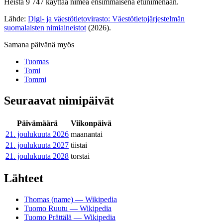
Heistä 9 747 käyttää nimeä ensimmäisenä etunimenään.
Lähde:
Digi- ja väestötietovirasto: Väestötietojärjestelmän
suomalaisten nimiaineistot
(2026).
Samana päivänä myös
Tuomas
Tomi
Tommi
Seuraavat nimipäivät
Päivämäärä
Viikonpäivä
21. joulukuuta
2026
maanantai
21. joulukuuta
2027
tiistai
21. joulukuuta
2028
torstai
Lähteet
Thomas (name) — Wikipedia
Tuomo Ruutu — Wikipedia
Tuomo Prättälä — Wikipedia