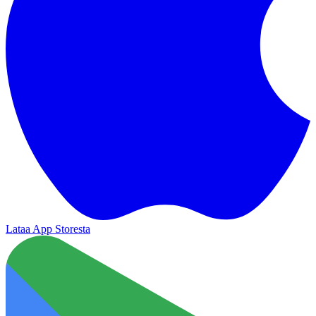
Lataa App Storesta