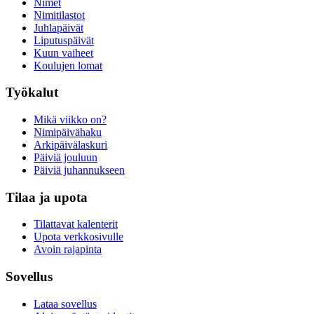
Nimet
Nimitilastot
Juhlapäivät
Liputuspäivät
Kuun vaiheet
Koulujen lomat
Työkalut
Mikä viikko on?
Nimipäivähaku
Arkipäivälaskuri
Päiviä jouluun
Päiviä juhannukseen
Tilaa ja upota
Tilattavat kalenterit
Upota verkkosivulle
Avoin rajapinta
Sovellus
Lataa sovellus