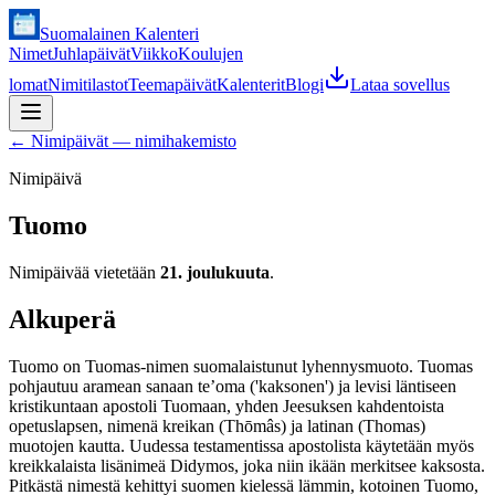
Suomalainen Kalenteri
Nimet
Juhlapäivät
Viikko
Koulujen
lomat
Nimitilastot
Teemapäivät
Kalenterit
Blogi
Lataa sovellus
←
Nimipäivät — nimihakemisto
Nimipäivä
Tuomo
Nimipäivää vietetään
21. joulukuuta
.
Alkuperä
Tuomo on Tuomas-nimen suomalaistunut lyhennysmuoto. Tuomas
pohjautuu aramean sanaan teʼoma ('kaksonen') ja levisi läntiseen
kristikuntaan apostoli Tuomaan, yhden Jeesuksen kahdentoista
opetuslapsen, nimenä kreikan (Thōmâs) ja latinan (Thomas)
muotojen kautta. Uudessa testamentissa apostolista käytetään myös
kreikkalaista lisänimeä Didymos, joka niin ikään merkitsee kaksosta.
Pitkästä nimestä kehittyi suomen kielessä lämmin, kotoinen Tuomo,