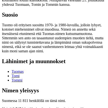
kotimaisen soulin klassikkona. Nimipäivää vietetään 21. joulukuuta
yhdessä Tuomaan, Tomin ja Tommin kanssa.
Suosio
Tuomo oli erityisen suosittu 1970- ja 1980-luvuilla, jolloin lyhyet,
kotoiset miehennimet olivat muodissa. Nimeä on annettu sekä
itsenäisenä etunimenä että Tuomas-nimen kutsumamuotona.
Sittemmin sen anto on tasaantunut uudempien muotien tieltä, mutta
nimi on säilynyt tunnistettavana ja lämpimänä oman sukupolvensa
nimenä, eikä se ole saanut vanhentuneen leimaa yhtä voimakkaasti
kuin moni saman ajan nimi.
Lähinimet ja muunnokset
Tuomas
Tomi
Tommi
Nimen yleisyys
Suomessa 11 811 henkilöllä on tämä nimi.