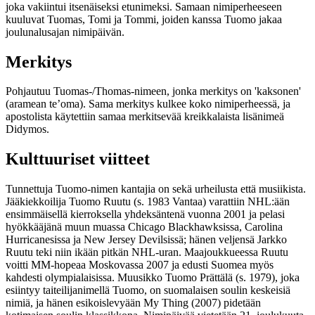
joka vakiintui itsenäiseksi etunimeksi. Samaan nimiperheeseen
kuuluvat Tuomas, Tomi ja Tommi, joiden kanssa Tuomo jakaa
joulunalusajan nimipäivän.
Merkitys
Pohjautuu Tuomas-/Thomas-nimeen, jonka merkitys on 'kaksonen'
(aramean teʼoma). Sama merkitys kulkee koko nimiperheessä, ja
apostolista käytettiin samaa merkitsevää kreikkalaista lisänimeä
Didymos.
Kulttuuriset viitteet
Tunnettuja Tuomo-nimen kantajia on sekä urheilusta että musiikista.
Jääkiekkoilija Tuomo Ruutu (s. 1983 Vantaa) varattiin NHL:ään
ensimmäisellä kierroksella yhdeksäntenä vuonna 2001 ja pelasi
hyökkääjänä muun muassa Chicago Blackhawksissa, Carolina
Hurricanesissa ja New Jersey Devilsissä; hänen veljensä Jarkko
Ruutu teki niin ikään pitkän NHL-uran. Maajoukkueessa Ruutu
voitti MM-hopeaa Moskovassa 2007 ja edusti Suomea myös
kahdesti olympialaisissa. Muusikko Tuomo Prättälä (s. 1979), joka
esiintyy taiteilijanimellä Tuomo, on suomalaisen soulin keskeisiä
nimiä, ja hänen esikoislevyään My Thing (2007) pidetään