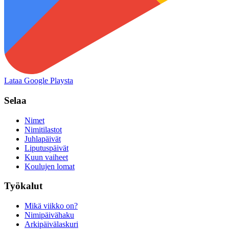
Lataa Google Playsta
Selaa
Nimet
Nimitilastot
Juhlapäivät
Liputuspäivät
Kuun vaiheet
Koulujen lomat
Työkalut
Mikä viikko on?
Nimipäivähaku
Arkipäivälaskuri