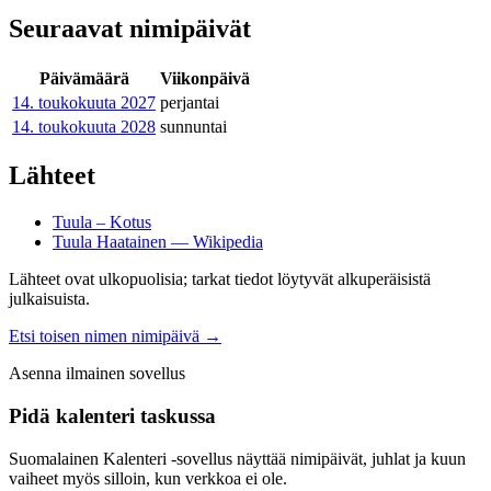
Seuraavat nimipäivät
Päivämäärä
Viikonpäivä
14. toukokuuta
2027
perjantai
14. toukokuuta
2028
sunnuntai
Lähteet
Tuula – Kotus
Tuula Haatainen — Wikipedia
Lähteet ovat ulkopuolisia; tarkat tiedot löytyvät alkuperäisistä
julkaisuista.
Etsi toisen nimen nimipäivä
→
Asenna ilmainen sovellus
Pidä kalenteri taskussa
Suomalainen Kalenteri ‑sovellus näyttää nimipäivät, juhlat ja kuun
vaiheet myös silloin, kun verkkoa ei ole.