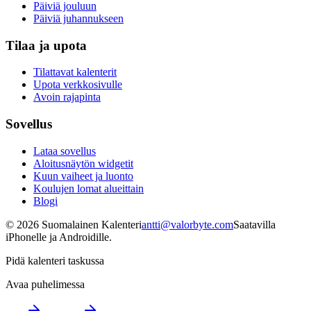
Päiviä jouluun
Päiviä juhannukseen
Tilaa ja upota
Tilattavat kalenterit
Upota verkkosivulle
Avoin rajapinta
Sovellus
Lataa sovellus
Aloitusnäytön widgetit
Kuun vaiheet ja luonto
Koulujen lomat alueittain
Blogi
©
2026
Suomalainen Kalenteri
antti@valorbyte.com
Saatavilla
iPhonelle ja Androidille.
Pidä kalenteri taskussa
Avaa puhelimessa