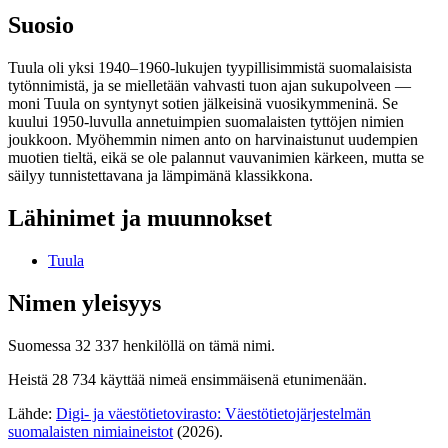
Suosio
Tuula oli yksi 1940–1960-lukujen tyypillisimmistä suomalaisista
tytönnimistä, ja se mielletään vahvasti tuon ajan sukupolveen —
moni Tuula on syntynyt sotien jälkeisinä vuosikymmeninä. Se
kuului 1950-luvulla annetuimpien suomalaisten tyttöjen nimien
joukkoon. Myöhemmin nimen anto on harvinaistunut uudempien
muotien tieltä, eikä se ole palannut vauvanimien kärkeen, mutta se
säilyy tunnistettavana ja lämpimänä klassikkona.
Lähinimet ja muunnokset
Tuula
Nimen yleisyys
Suomessa 32 337 henkilöllä on tämä nimi.
Heistä 28 734 käyttää nimeä ensimmäisenä etunimenään.
Lähde:
Digi- ja väestötietovirasto: Väestötietojärjestelmän
suomalaisten nimiaineistot
(2026).