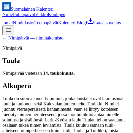
Suomalainen Kalenteri
Nimet
Juhlapäivät
Viikko
Koulujen
lomat
Nimitilastot
Teemapäivät
Kalenterit
Blogi
Lataa sovellus
←
Nimipäivät — nimihakemisto
Nimipäivä
Tuula
Nimipäivää vietetään
14. toukokuuta
.
Alkuperä
Tuula on suomalainen tytönnimi, jonka taustalla ovat luontosanat
tuuli ja tuulonen sekä Kalevalan tuulen neito Tuulikki. Nimi ei
juonnu vierasperäisestä kantanimestä, vaan se liittyy kotoiseen
merkitysnimien perinteeseen, jossa luonnonilmiö antaa nimelle
sointinsa ja sisältönsä. Larin-Kyöstin laulu Tuulan tei on saattanut
osaltaan tukea nimen leviämistä. Tuula kuuluu samaan tuuli-
aiheiseen nimiperheeseen kuin Tuuli, Tuulia ja Tuulikki, joista