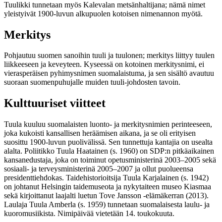
Tuulikki tunnetaan myös Kalevalan metsänhaltijana; nämä nimet
yleistyivät 1900-luvun alkupuolen kotoisen nimenannon myötä.
Merkitys
Pohjautuu suomen sanoihin tuuli ja tuulonen; merkitys liittyy tuulen
liikkeeseen ja keveyteen. Kyseessä on kotoinen merkitysnimi, ei
vierasperäisen pyhimysnimen suomalaistuma, ja sen sisältö avautuu
suoraan suomenpuhujalle muiden tuuli-johdosten tavoin.
Kulttuuriset viitteet
Tuula kuuluu suomalaisten luonto- ja merkitysnimien perinteeseen,
joka kukoisti kansallisen heräämisen aikana, ja se oli erityisen
suosittu 1900-luvun puolivälissä. Sen tunnettuja kantajia on usealta
alalta. Poliitikko Tuula Haatainen (s. 1960) on SDP:n pitkäaikainen
kansanedustaja, joka on toiminut opetusministerinä 2003–2005 sekä
sosiaali- ja terveysministerinä 2005–2007 ja ollut puolueensa
presidenttiehdokas. Taidehistorioitsija Tuula Karjalainen (s. 1942)
on johtanut Helsingin taidemuseota ja nykytaiteen museo Kiasmaa
sekä kirjoittanut laajalti luetun Tove Jansson -elämäkerran (2013).
Laulaja Tuula Amberla (s. 1959) tunnetaan suomalaisesta laulu- ja
kuoromusiikista. Nimipäivää vietetään 14. toukokuuta.