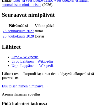
Lähde:
Digi- ja väestötietovirasto: Väestötietojärjestelmän
suomalaisten nimiaineistot
(2026).
Seuraavat nimipäivät
Päivämäärä
Viikonpäivä
25. toukokuuta
2027
tiistai
25. toukokuuta
2028
torstai
Lähteet
Urpo – Wikipedia
Urpo Lahtinen – Wikipedia
Urpo Leppänen – Wikipedia
Lähteet ovat ulkopuolisia; tarkat tiedot löytyvät alkuperäisistä
julkaisuista.
Etsi toisen nimen nimipäivä
→
Asenna ilmainen sovellus
Pidä kalenteri taskussa