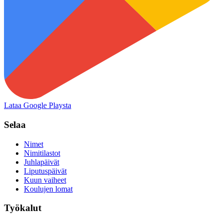
Lataa Google Playsta
Selaa
Nimet
Nimitilastot
Juhlapäivät
Liputuspäivät
Kuun vaiheet
Koulujen lomat
Työkalut