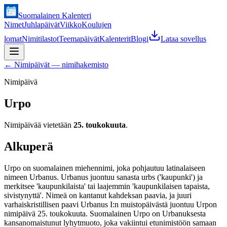
Suomalainen Kalenteri
Nimet
Juhlapäivät
Viikko
Koulujen
lomat
Nimitilastot
Teemapäivät
Kalenterit
Blogi
Lataa sovellus
←
Nimipäivät — nimihakemisto
Nimipäivä
Urpo
Nimipäivää vietetään
25. toukokuuta
.
Alkuperä
Urpo on suomalainen miehennimi, joka pohjautuu latinalaiseen
nimeen Urbanus. Urbanus juontuu sanasta urbs ('kaupunki') ja
merkitsee 'kaupunkilaista' tai laajemmin 'kaupunkilaisen tapaista,
sivistynyttä'. Nimeä on kantanut kahdeksan paavia, ja juuri
varhaiskristillisen paavi Urbanus I:n muistopäivästä juontuu Urpon
nimipäivä 25. toukokuuta. Suomalainen Urpo on Urbanuksesta
kansanomaistunut lyhytmuoto, joka vakiintui etunimistöön samaan