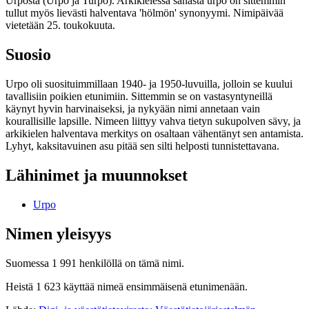
Urposta (Urpo ja Turpo). Arkikielessä sanasta urpo on sittemmin
tullut myös lievästi halventava 'hölmön' synonyymi. Nimipäivää
vietetään 25. toukokuuta.
Suosio
Urpo oli suosituimmillaan 1940- ja 1950-luvuilla, jolloin se kuului
tavallisiin poikien etunimiin. Sittemmin se on vastasyntyneillä
käynyt hyvin harvinaiseksi, ja nykyään nimi annetaan vain
kourallisille lapsille. Nimeen liittyy vahva tietyn sukupolven sävy, ja
arkikielen halventava merkitys on osaltaan vähentänyt sen antamista.
Lyhyt, kaksitavuinen asu pitää sen silti helposti tunnistettavana.
Lähinimet ja muunnokset
Urpo
Nimen yleisyys
Suomessa 1 991 henkilöllä on tämä nimi.
Heistä 1 623 käyttää nimeä ensimmäisenä etunimenään.