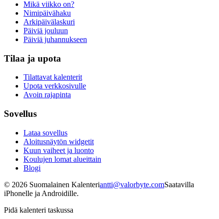
Mikä viikko on?
Nimipäivähaku
Arkipäivälaskuri
Päiviä jouluun
Päiviä juhannukseen
Tilaa ja upota
Tilattavat kalenterit
Upota verkkosivulle
Avoin rajapinta
Sovellus
Lataa sovellus
Aloitusnäytön widgetit
Kuun vaiheet ja luonto
Koulujen lomat alueittain
Blogi
©
2026
Suomalainen Kalenteri
antti@valorbyte.com
Saatavilla
iPhonelle ja Androidille.
Pidä kalenteri taskussa