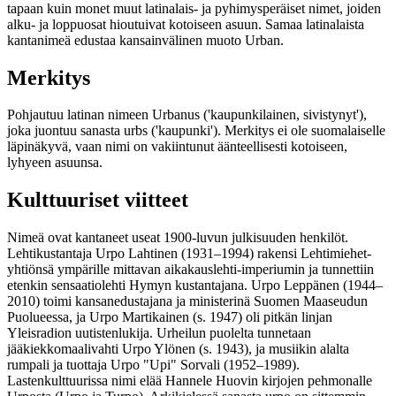
tapaan kuin monet muut latinalais- ja pyhimysperäiset nimet, joiden
alku- ja loppuosat hioutuivat kotoiseen asuun. Samaa latinalaista
kantanimeä edustaa kansainvälinen muoto Urban.
Merkitys
Pohjautuu latinan nimeen Urbanus ('kaupunkilainen, sivistynyt'),
joka juontuu sanasta urbs ('kaupunki'). Merkitys ei ole suomalaiselle
läpinäkyvä, vaan nimi on vakiintunut äänteellisesti kotoiseen,
lyhyeen asuunsa.
Kulttuuriset viitteet
Nimeä ovat kantaneet useat 1900-luvun julkisuuden henkilöt.
Lehtikustantaja Urpo Lahtinen (1931–1994) rakensi Lehtimiehet-
yhtiönsä ympärille mittavan aikakauslehti-imperiumin ja tunnettiin
etenkin sensaatiolehti Hymyn kustantajana. Urpo Leppänen (1944–
2010) toimi kansanedustajana ja ministerinä Suomen Maaseudun
Puolueessa, ja Urpo Martikainen (s. 1947) oli pitkän linjan
Yleisradion uutistenlukija. Urheilun puolelta tunnetaan
jääkiekkomaalivahti Urpo Ylönen (s. 1943), ja musiikin alalta
rumpali ja tuottaja Urpo "Upi" Sorvali (1952–1989).
Lastenkulttuurissa nimi elää Hannele Huovin kirjojen pehmonalle