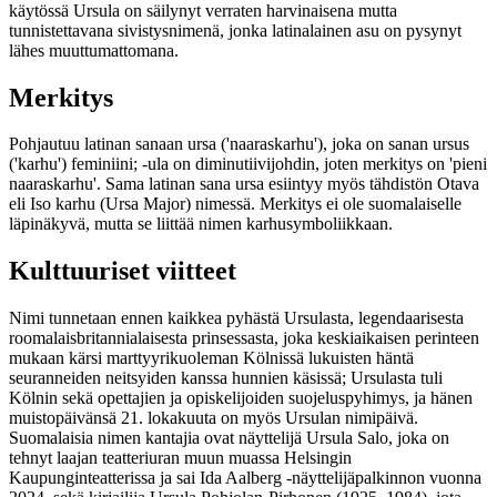
käytössä Ursula on säilynyt verraten harvinaisena mutta
tunnistettavana sivistysnimenä, jonka latinalainen asu on pysynyt
lähes muuttumattomana.
Merkitys
Pohjautuu latinan sanaan ursa ('naaraskarhu'), joka on sanan ursus
('karhu') feminiini; -ula on diminutiivijohdin, joten merkitys on 'pieni
naaraskarhu'. Sama latinan sana ursa esiintyy myös tähdistön Otava
eli Iso karhu (Ursa Major) nimessä. Merkitys ei ole suomalaiselle
läpinäkyvä, mutta se liittää nimen karhusymboliikkaan.
Kulttuuriset viitteet
Nimi tunnetaan ennen kaikkea pyhästä Ursulasta, legendaarisesta
roomalaisbritannialaisesta prinsessasta, joka keskiaikaisen perinteen
mukaan kärsi marttyyrikuoleman Kölnissä lukuisten häntä
seuranneiden neitsyiden kanssa hunnien käsissä; Ursulasta tuli
Kölnin sekä opettajien ja opiskelijoiden suojeluspyhimys, ja hänen
muistopäivänsä 21. lokakuuta on myös Ursulan nimipäivä.
Suomalaisia nimen kantajia ovat näyttelijä Ursula Salo, joka on
tehnyt laajan teatteriuran muun muassa Helsingin
Kaupunginteatterissa ja sai Ida Aalberg -näyttelijäpalkinnon vuonna