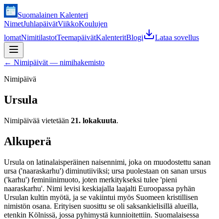
Suomalainen Kalenteri
Nimet
Juhlapäivät
Viikko
Koulujen
lomat
Nimitilastot
Teemapäivät
Kalenterit
Blogi
Lataa sovellus
←
Nimipäivät — nimihakemisto
Nimipäivä
Ursula
Nimipäivää vietetään
21. lokakuuta
.
Alkuperä
Ursula on latinalaisperäinen naisennimi, joka on muodostettu sanan
ursa ('naaraskarhu') diminutiiviksi; ursa puolestaan on sanan ursus
('karhu') feminiinimuoto, joten merkitykseksi tulee 'pieni
naaraskarhu'. Nimi levisi keskiajalla laajalti Euroopassa pyhän
Ursulan kultin myötä, ja se vakiintui myös Suomeen kristillisen
nimistön osana. Erityisen suosittu se oli saksankielisillä alueilla,
etenkin Kölnissä, jossa pyhimystä kunnioitettiin. Suomalaisessa