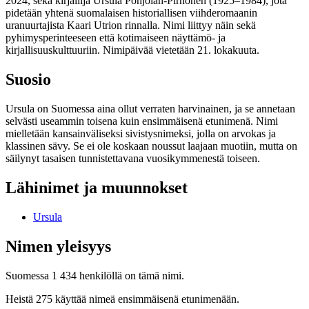
2024, sekä kirjailija Ursula Pohjolan-Pirhonen (1925–1984), jota
pidetään yhtenä suomalaisen historiallisen viihderomaanin
uranuurtajista Kaari Utrion rinnalla. Nimi liittyy näin sekä
pyhimysperinteeseen että kotimaiseen näyttämö- ja
kirjallisuuskulttuuriin. Nimipäivää vietetään 21. lokakuuta.
Suosio
Ursula on Suomessa aina ollut verraten harvinainen, ja se annetaan
selvästi useammin toisena kuin ensimmäisenä etunimenä. Nimi
mielletään kansainväliseksi sivistysnimeksi, jolla on arvokas ja
klassinen sävy. Se ei ole koskaan noussut laajaan muotiin, mutta on
säilynyt tasaisen tunnistettavana vuosikymmenestä toiseen.
Lähinimet ja muunnokset
Ursula
Nimen yleisyys
Suomessa 1 434 henkilöllä on tämä nimi.
Heistä 275 käyttää nimeä ensimmäisenä etunimenään.