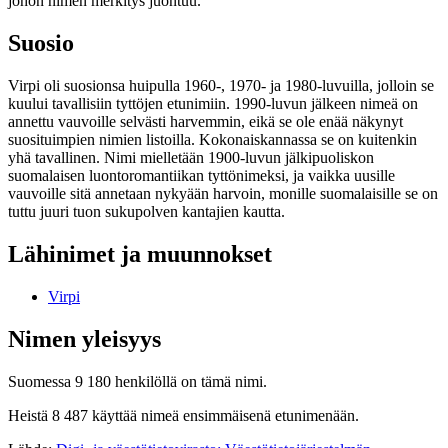
johon nimen merkitys juontuu.
Suosio
Virpi oli suosionsa huipulla 1960-, 1970- ja 1980-luvuilla, jolloin se
kuului tavallisiin tyttöjen etunimiin. 1990-luvun jälkeen nimeä on
annettu vauvoille selvästi harvemmin, eikä se ole enää näkynyt
suosituimpien nimien listoilla. Kokonaiskannassa se on kuitenkin
yhä tavallinen. Nimi mielletään 1900-luvun jälkipuoliskon
suomalaisen luontoromantiikan tyttönimeksi, ja vaikka uusille
vauvoille sitä annetaan nykyään harvoin, monille suomalaisille se on
tuttu juuri tuon sukupolven kantajien kautta.
Lähinimet ja muunnokset
Virpi
Nimen yleisyys
Suomessa 9 180 henkilöllä on tämä nimi.
Heistä 8 487 käyttää nimeä ensimmäisenä etunimenään.