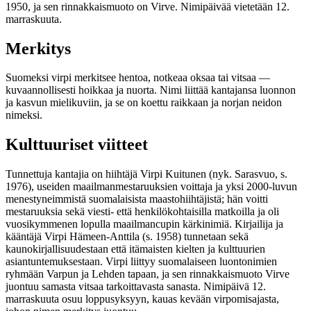
1950, ja sen rinnakkaismuoto on Virve. Nimipäivää vietetään 12.
marraskuuta.
Merkitys
Suomeksi virpi merkitsee hentoa, notkeaa oksaa tai vitsaa —
kuvaannollisesti hoikkaa ja nuorta. Nimi liittää kantajansa luonnon
ja kasvun mielikuviin, ja se on koettu raikkaan ja norjan neidon
nimeksi.
Kulttuuriset viitteet
Tunnettuja kantajia on hiihtäjä Virpi Kuitunen (nyk. Sarasvuo, s.
1976), useiden maailmanmestaruuksien voittaja ja yksi 2000-luvun
menestyneimmistä suomalaisista maastohiihtäjistä; hän voitti
mestaruuksia sekä viesti- että henkilökohtaisilla matkoilla ja oli
vuosikymmenen lopulla maailmancupin kärkinimiä. Kirjailija ja
kääntäjä Virpi Hämeen-Anttila (s. 1958) tunnetaan sekä
kaunokirjallisuudestaan että itämaisten kielten ja kulttuurien
asiantuntemuksestaan. Virpi liittyy suomalaiseen luontonimien
ryhmään Varpun ja Lehden tapaan, ja sen rinnakkaismuoto Virve
juontuu samasta vitsaa tarkoittavasta sanasta. Nimipäivä 12.
marraskuuta osuu loppusyksyyn, kauas kevään virpomisajasta,