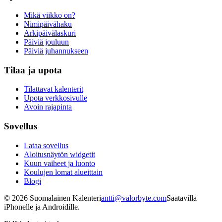
Mikä viikko on?
Nimipäivähaku
Arkipäivälaskuri
Päiviä jouluun
Päiviä juhannukseen
Tilaa ja upota
Tilattavat kalenterit
Upota verkkosivulle
Avoin rajapinta
Sovellus
Lataa sovellus
Aloitusnäytön widgetit
Kuun vaiheet ja luonto
Koulujen lomat alueittain
Blogi
©
2026
Suomalainen Kalenteri
antti@valorbyte.com
Saatavilla
iPhonelle ja Androidille.