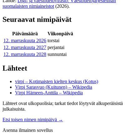
Lähde:
Digi- ja väestötietovirasto: Väestötietojärjestelmän
suomalaisten nimiaineistot
(2026).
Seuraavat nimipäivät
Päivämäärä
Viikonpäivä
12. marraskuuta
2026
torstai
12. marraskuuta
2027
perjantai
12. marraskuuta
2028
sunnuntai
Lähteet
virpi – Kotimaisten kielten keskus (Kotus)
Virpi Sarasvuo (Kuitunen) – Wikipedia
Virpi Hämeen-Anttila – Wikipedia
Lähteet ovat ulkopuolisia; tarkat tiedot löytyvät alkuperäisistä
julkaisuista.
Etsi toisen nimen nimipäivä
→
Asenna ilmainen sovellus