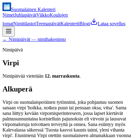
Suomalainen Kalenteri
Nimet
Juhlapäivät
Viikko
Koulujen
lomat
Nimitilastot
Teemapäivät
Kalenterit
Blogi
Lataa sovellus
←
Nimipäivät — nimihakemisto
Nimipäivä
Virpi
Nimipäivää vietetään
12. marraskuuta
.
Alkuperä
Virpi on suomalaisperäinen tytönnimi, joka pohjautuu suomen
sanaan virpi 'hoikka, notkea puun tai pensaan oksa, vitsa'. Sama
sana liittyy kevään virpomisperinteeseen, jossa lapset kiertävät
palmusunnuntaina koristelluin pajunoksin eli virvoin ja lausuvat
virpomaloruja toivottaen terveyttä ja onnea. Sana esiintyy myös
Kalevalassa säkeessä 'Tuosta kasvoi kaunis taimi, yleni vihanta
virpi'. Etunimenä Virpi otettiin suomalaiseen almanakkaan vuonna