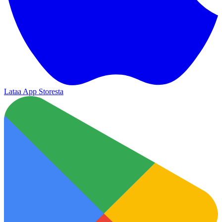
Lataa App Storesta