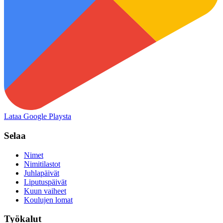
Lataa Google Playsta
Selaa
Nimet
Nimitilastot
Juhlapäivät
Liputuspäivät
Kuun vaiheet
Koulujen lomat
Työkalut