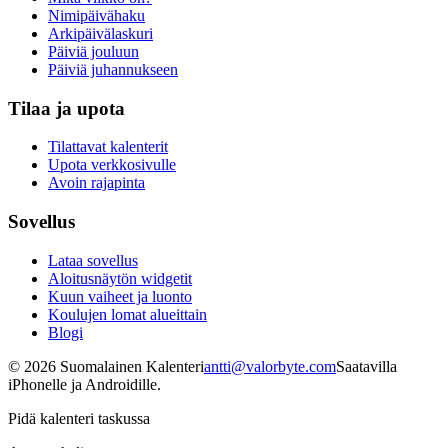
Nimipäivähaku
Arkipäivälaskuri
Päiviä jouluun
Päiviä juhannukseen
Tilaa ja upota
Tilattavat kalenterit
Upota verkkosivulle
Avoin rajapinta
Sovellus
Lataa sovellus
Aloitusnäytön widgetit
Kuun vaiheet ja luonto
Koulujen lomat alueittain
Blogi
©
2026
Suomalainen Kalenteri
antti@valorbyte.com
Saatavilla
iPhonelle ja Androidille.
Pidä kalenteri taskussa