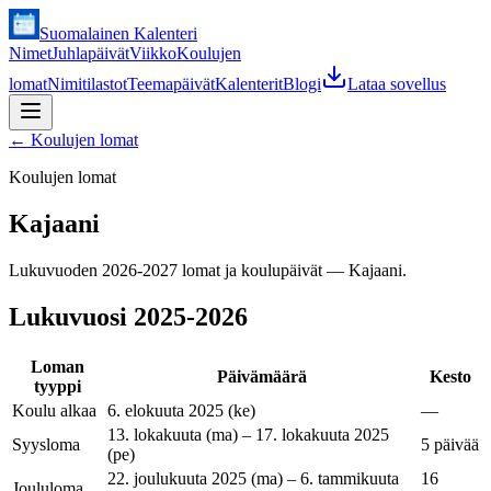
Suomalainen Kalenteri
Nimet
Juhlapäivät
Viikko
Koulujen
lomat
Nimitilastot
Teemapäivät
Kalenterit
Blogi
Lataa sovellus
←
Koulujen lomat
Koulujen lomat
Kajaani
Lukuvuoden 2026-2027 lomat ja koulupäivät — Kajaani.
Lukuvuosi
2025-2026
Loman
Päivämäärä
Kesto
tyyppi
Koulu alkaa
6. elokuuta 2025 (ke)
—
13. lokakuuta (ma) – 17. lokakuuta 2025
Syysloma
5 päivää
(pe)
22. joulukuuta 2025 (ma) – 6. tammikuuta
16
Joululoma