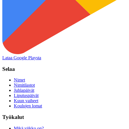
Lataa Google Playsta
Selaa
Nimet
Nimitilastot
Juhlapäivät
Liputuspäivät
Kuun vaiheet
Koulujen lomat
Työkalut
Mikä viikko on?