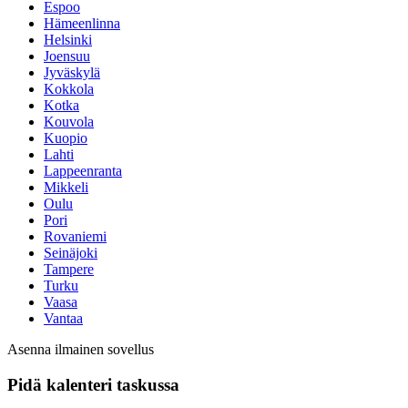
Espoo
Hämeenlinna
Helsinki
Joensuu
Jyväskylä
Kokkola
Kotka
Kouvola
Kuopio
Lahti
Lappeenranta
Mikkeli
Oulu
Pori
Rovaniemi
Seinäjoki
Tampere
Turku
Vaasa
Vantaa
Asenna ilmainen sovellus
Pidä kalenteri taskussa