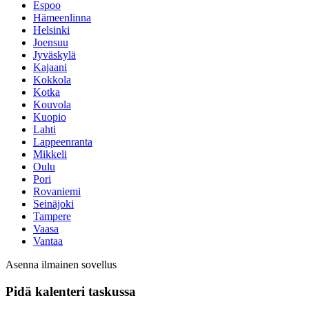
Espoo
Hämeenlinna
Helsinki
Joensuu
Jyväskylä
Kajaani
Kokkola
Kotka
Kouvola
Kuopio
Lahti
Lappeenranta
Mikkeli
Oulu
Pori
Rovaniemi
Seinäjoki
Tampere
Vaasa
Vantaa
Asenna ilmainen sovellus
Pidä kalenteri taskussa