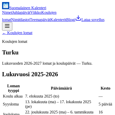
Suomalainen Kalenteri
Nimet
Juhlapäivät
Viikko
Koulujen
lomat
Nimitilastot
Teemapäivät
Kalenterit
Blogi
Lataa sovellus
←
Koulujen lomat
Koulujen lomat
Turku
Lukuvuoden 2026-2027 lomat ja koulupäivät — Turku.
Lukuvuosi
2025-2026
Loman
Päivämäärä
Kesto
tyyppi
Koulu alkaa
7. elokuuta 2025 (to)
—
13. lokakuuta (ma) – 17. lokakuuta 2025
Syysloma
5 päivää
(pe)
22. joulukuuta 2025 (ma) – 6. tammikuuta
16
Joululoma