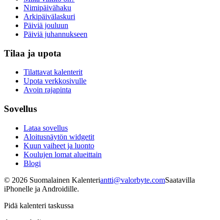
Nimipäivähaku
Arkipäivälaskuri
Päiviä jouluun
Päiviä juhannukseen
Tilaa ja upota
Tilattavat kalenterit
Upota verkkosivulle
Avoin rajapinta
Sovellus
Lataa sovellus
Aloitusnäytön widgetit
Kuun vaiheet ja luonto
Koulujen lomat alueittain
Blogi
©
2026
Suomalainen Kalenteri
antti@valorbyte.com
Saatavilla
iPhonelle ja Androidille.
Pidä kalenteri taskussa