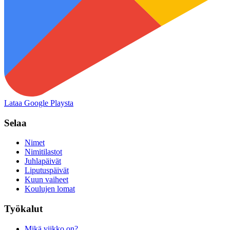
Lataa Google Playsta
Selaa
Nimet
Nimitilastot
Juhlapäivät
Liputuspäivät
Kuun vaiheet
Koulujen lomat
Työkalut
Mikä viikko on?