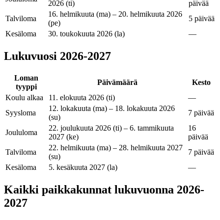
2026 (ti)
päivää
16. helmikuuta (ma) – 20. helmikuuta 2026
Talviloma
5 päivää
(pe)
Kesäloma
30. toukokuuta 2026 (la)
—
Lukuvuosi
2026-2027
Loman
Päivämäärä
Kesto
tyyppi
Koulu alkaa
11. elokuuta 2026 (ti)
—
12. lokakuuta (ma) – 18. lokakuuta 2026
Syysloma
7 päivää
(su)
22. joulukuuta 2026 (ti) – 6. tammikuuta
16
Joululoma
2027 (ke)
päivää
22. helmikuuta (ma) – 28. helmikuuta 2027
Talviloma
7 päivää
(su)
Kesäloma
5. kesäkuuta 2027 (la)
—
Kaikki paikkakunnat lukuvuonna 2026-
2027