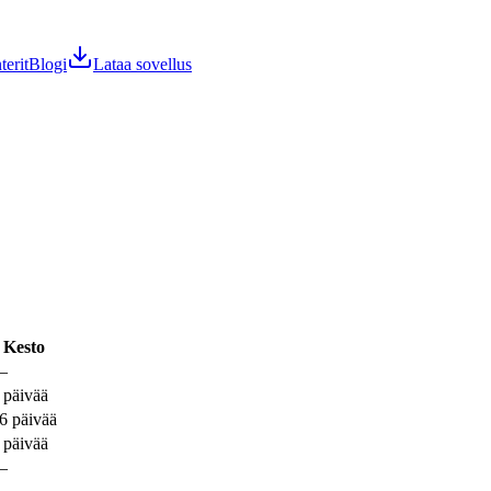
terit
Blogi
Lataa sovellus
Kesto
—
 päivää
6 päivää
 päivää
—