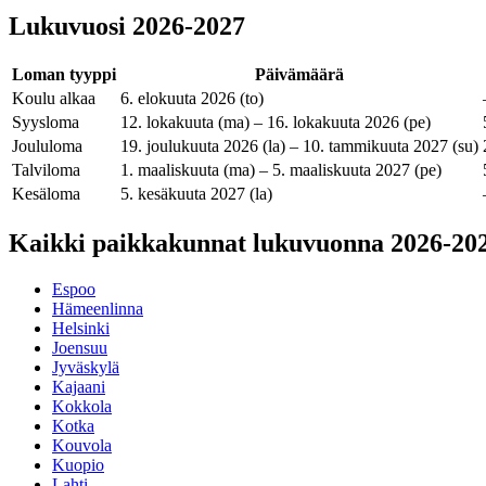
Lukuvuosi
2026-2027
Loman tyyppi
Päivämäärä
Koulu alkaa
6. elokuuta 2026 (to)
Syysloma
12. lokakuuta (ma) – 16. lokakuuta 2026 (pe)
Joululoma
19. joulukuuta 2026 (la) – 10. tammikuuta 2027 (su)
Talviloma
1. maaliskuuta (ma) – 5. maaliskuuta 2027 (pe)
Kesäloma
5. kesäkuuta 2027 (la)
Kaikki paikkakunnat lukuvuonna 2026-20
Espoo
Hämeenlinna
Helsinki
Joensuu
Jyväskylä
Kajaani
Kokkola
Kotka
Kouvola
Kuopio
Lahti