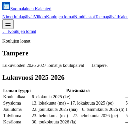
Suomalainen Kalenteri
Nimet
Juhlapäivät
Viikko
Koulujen lomat
Nimitilastot
Teemapäivät
Kalen
←
Koulujen lomat
Koulujen lomat
Tampere
Lukuvuoden 2026-2027 lomat ja koulupäivät — Tampere.
Lukuvuosi
2025-2026
Loman tyyppi
Päivämäärä
Koulu alkaa
6. elokuuta 2025 (ke)
Syysloma
13. lokakuuta (ma) – 17. lokakuuta 2025 (pe)
5
Joululoma
22. joulukuuta 2025 (ma) – 6. tammikuuta 2026 (ti)
1
Talviloma
23. helmikuuta (ma) – 27. helmikuuta 2026 (pe)
5
Kesäloma
30. toukokuuta 2026 (la)