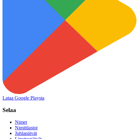
Lataa Google Playsta
Selaa
Nimet
Nimitilastot
Juhlapäivät
Liputuspäivät