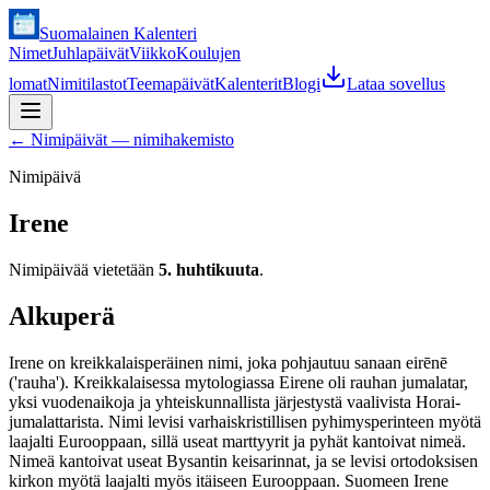
Suomalainen Kalenteri
Nimet
Juhlapäivät
Viikko
Koulujen
lomat
Nimitilastot
Teemapäivät
Kalenterit
Blogi
Lataa sovellus
←
Nimipäivät — nimihakemisto
Nimipäivä
Irene
Nimipäivää vietetään
5. huhtikuuta
.
Alkuperä
Irene on kreikkalaisperäinen nimi, joka pohjautuu sanaan eirēnē
('rauha'). Kreikkalaisessa mytologiassa Eirene oli rauhan jumalatar,
yksi vuodenaikoja ja yhteiskunnallista järjestystä vaalivista Horai-
jumalattarista. Nimi levisi varhaiskristillisen pyhimysperinteen myötä
laajalti Eurooppaan, sillä useat marttyyrit ja pyhät kantoivat nimeä.
Nimeä kantoivat useat Bysantin keisarinnat, ja se levisi ortodoksisen
kirkon myötä laajalti myös itäiseen Eurooppaan. Suomeen Irene