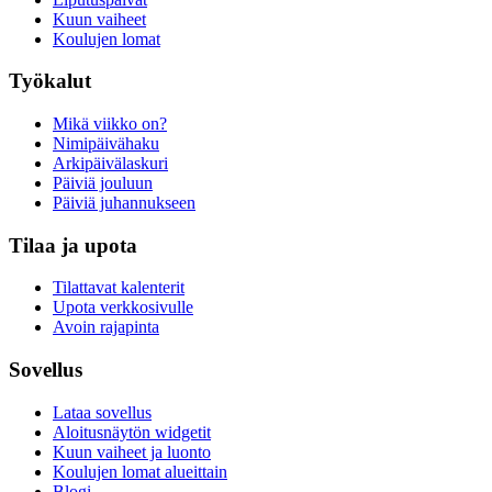
Kuun vaiheet
Koulujen lomat
Työkalut
Mikä viikko on?
Nimipäivähaku
Arkipäivälaskuri
Päiviä jouluun
Päiviä juhannukseen
Tilaa ja upota
Tilattavat kalenterit
Upota verkkosivulle
Avoin rajapinta
Sovellus
Lataa sovellus
Aloitusnäytön widgetit
Kuun vaiheet ja luonto
Koulujen lomat alueittain
Blogi