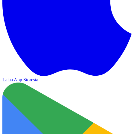
Lataa App Storesta