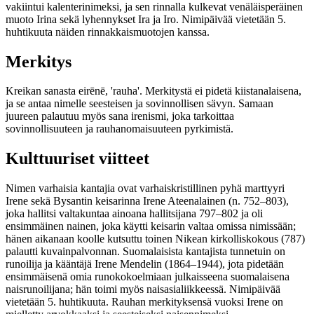
vakiintui kalenterinimeksi, ja sen rinnalla kulkevat venäläisperäinen
muoto Irina sekä lyhennykset Ira ja Iro. Nimipäivää vietetään 5.
huhtikuuta näiden rinnakkaismuotojen kanssa.
Merkitys
Kreikan sanasta eirēnē, 'rauha'. Merkitystä ei pidetä kiistanalaisena,
ja se antaa nimelle seesteisen ja sovinnollisen sävyn. Samaan
juureen palautuu myös sana irenismi, joka tarkoittaa
sovinnollisuuteen ja rauhanomaisuuteen pyrkimistä.
Kulttuuriset viitteet
Nimen varhaisia kantajia ovat varhaiskristillinen pyhä marttyyri
Irene sekä Bysantin keisarinna Irene Ateenalainen (n. 752–803),
joka hallitsi valtakuntaa ainoana hallitsijana 797–802 ja oli
ensimmäinen nainen, joka käytti keisarin valtaa omissa nimissään;
hänen aikanaan koolle kutsuttu toinen Nikean kirkolliskokous (787)
palautti kuvainpalvonnan. Suomalaisista kantajista tunnetuin on
runoilija ja kääntäjä Irene Mendelin (1864–1944), jota pidetään
ensimmäisenä omia runokokoelmiaan julkaisseena suomalaisena
naisrunoilijana; hän toimi myös naisasialiikkeessä. Nimipäivää
vietetään 5. huhtikuuta. Rauhan merkityksensä vuoksi Irene on