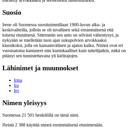
mielletty arvokkaaksi ja seesteiseksi naisennimeksi.
Suosio
Irene oli Suomessa suosituimmillaan 1900-luvun alku- ja
keskivaiheilla, jolloin se oli tavallinen sekä ensimmäisenä että
toisena etunimenä. Sittemmin sen anto on selvästi vähentynyt, ja
nykyään se mielletään tuon ajan sukupolvien arvokkaaksi
klassikoksi, jolla on kansainvälinen ja ajaton kaiku. Nimeä ovat eri
vuosisatoina kantaneet niin kuninkaalliset kuin taiteilijatkin, mikä on
pitänyt sen tunnistettavana yli kielirajojen.
Lähinimet ja muunnokset
Irina
Ira
Iro
Nimen yleisyys
Suomessa 21 501 henkilöllä on tämä nimi.
Heistä 2 388 käyttää nimeä ensimmäisenä etunimenään.