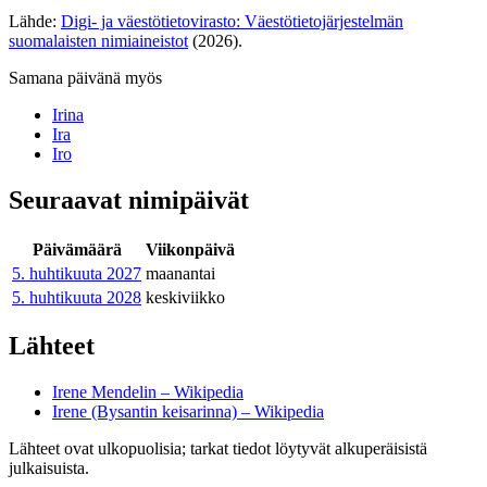
Lähde:
Digi- ja väestötietovirasto: Väestötietojärjestelmän
suomalaisten nimiaineistot
(2026).
Samana päivänä myös
Irina
Ira
Iro
Seuraavat nimipäivät
Päivämäärä
Viikonpäivä
5. huhtikuuta
2027
maanantai
5. huhtikuuta
2028
keskiviikko
Lähteet
Irene Mendelin – Wikipedia
Irene (Bysantin keisarinna) – Wikipedia
Lähteet ovat ulkopuolisia; tarkat tiedot löytyvät alkuperäisistä
julkaisuista.