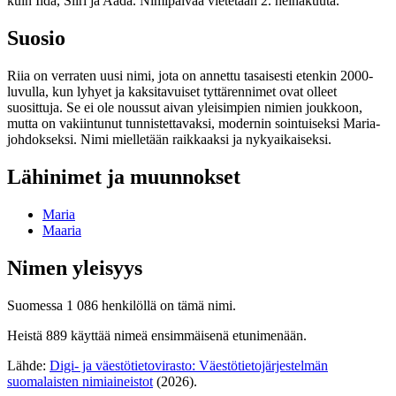
kuin Iida, Siiri ja Aada. Nimipäivää vietetään 2. heinäkuuta.
Suosio
Riia on verraten uusi nimi, jota on annettu tasaisesti etenkin 2000-
luvulla, kun lyhyet ja kaksitavuiset tyttärennimet ovat olleet
suosittuja. Se ei ole noussut aivan yleisimpien nimien joukkoon,
mutta on vakiintunut tunnistettavaksi, modernin sointuiseksi Maria-
johdokseksi. Nimi mielletään raikkaaksi ja nykyaikaiseksi.
Lähinimet ja muunnokset
Maria
Maaria
Nimen yleisyys
Suomessa 1 086 henkilöllä on tämä nimi.
Heistä 889 käyttää nimeä ensimmäisenä etunimenään.
Lähde:
Digi- ja väestötietovirasto: Väestötietojärjestelmän
suomalaisten nimiaineistot
(2026).