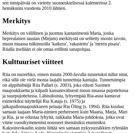
sen nimipäivää on vietetty suomenkielisessä kalenterissa 2.
heinäkuuta vuodesta 2010 lähtien.
Merkitys
Merkitys on välillinen ja juontuu kantanimestä Maria, jonka
heprealaisen taustan (Mirjam) merkitystä on selitetty monin tavoin,
muun muassa tulkinnoilla 'katkera', 'rakastettu' ja 'meren pisara'.
Riialla itsellään ei ole omaa erillistä sanapohjaa.
Kulttuuriset viitteet
Riia on nuorehko, ennen muuta 2000-luvulla tunnetuksi tullut nimi,
eikä sillä ole vielä monia laajalti tunnettuja kantajia. Tunnetuimpia
on alppihiihtäjä Riia Pallari (s. 2003), joka edusti Suomen
maajoukkuetta ja kilpaili kansainvälisesti muun muassa pujottelussa
ja suurpujottelussa. Lähisukuista, lyhyempää Ria-asua kantavat
esimerkiksi näyttelijä Ria Kataja (s. 1975) ja
jalkapallomaajoukkueen pelaaja Ria Öling (s. 1994). Riia kuuluu
samaan laajaan Maria-nimien perheeseen kuin Maaria, Marja, Mari
ja Ria, ja se edustaa lyhyitä, raikkaita Maria-johdoksia, jotka ovat
viime vuosikymmeninä nousseet itsenäisiksi etunimiksi.
Kaksoisvokaalin sointu liittää sen samaan nykysuosikkien ryhmään