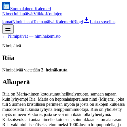
Suomalainen Kalenteri
Nimet
Juhlapäivät
Viikko
Koulujen
lomat
Nimitilastot
Teemapäivät
Kalenterit
Blogi
Lataa sovellus
←
Nimipäivät — nimihakemisto
Nimipäivä
Riia
Nimipäivää vietetään
2. heinäkuuta
.
Alkuperä
Riia on Maria-nimen kotoistunut hellittelymuoto, samaan tapaan
kuin lyhyempi Ria. Maria on heprealaisperäinen nimi (Mirjam), joka
tuli Suomeen kristillisen perinteen myötä ja josta on aikojen kuluessa
muodostettu lukuisia lyhyitä lemppinimimuotoja. Riia on yhdistetty
myös nimeen Viktoria, josta se voi niin ikään olla lyhentymä.
Kaksoisvokaali antaa nimelle kotoisen, soinnukkaan suomalaisasun.
Riia vakiintui itsenäiseksi etunimeksi 1900-luvun loppupuolella, ja