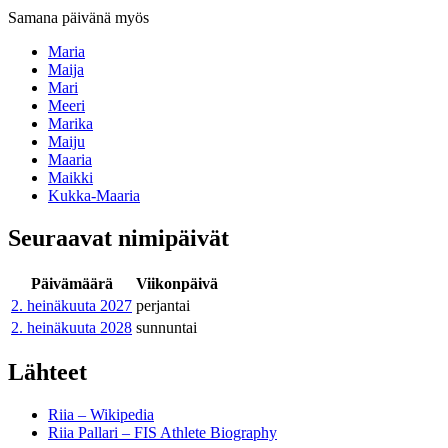
Samana päivänä myös
Maria
Maija
Mari
Meeri
Marika
Maiju
Maaria
Maikki
Kukka-Maaria
Seuraavat nimipäivät
Päivämäärä
Viikonpäivä
2. heinäkuuta
2027
perjantai
2. heinäkuuta
2028
sunnuntai
Lähteet
Riia – Wikipedia
Riia Pallari – FIS Athlete Biography