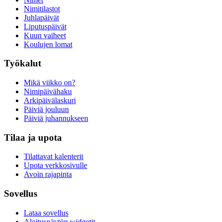
Nimitilastot
Juhlapäivät
Liputuspäivät
Kuun vaiheet
Koulujen lomat
Työkalut
Mikä viikko on?
Nimipäivähaku
Arkipäivälaskuri
Päiviä jouluun
Päiviä juhannukseen
Tilaa ja upota
Tilattavat kalenterit
Upota verkkosivulle
Avoin rajapinta
Sovellus
Lataa sovellus
Aloitusnäytön widgetit