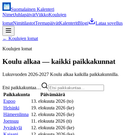
Suomalainen Kalenteri
Nimet
Juhlapäivät
Viikko
Koulujen
lomat
Nimitilastot
Teemapäivät
Kalenterit
Blogi
Lataa sovellus
←
Koulujen lomat
Koulujen lomat
Koulu alkaa — kaikki paikkakunnat
Lukuvuoden 2026-2027 Koulu alkaa kaikilla paikkakunnilla.
Etsi paikkakuntaa…
Paikkakunta
Päivämäärä
Espoo
13. elokuuta 2026 (to)
Helsinki
19. elokuuta 2026 (ke)
Hämeenlinna
12. elokuuta 2026 (ke)
Joensuu
11. elokuuta 2026 (ti)
Jyväskylä
12. elokuuta 2026 (ke)
Kajaani
12. elokuuta 2026 (ke)