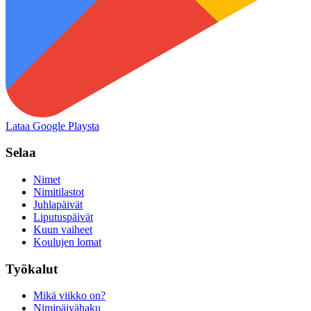
Lataa Google Playsta
Selaa
Nimet
Nimitilastot
Juhlapäivät
Liputuspäivät
Kuun vaiheet
Koulujen lomat
Työkalut
Mikä viikko on?
Nimipäivähaku