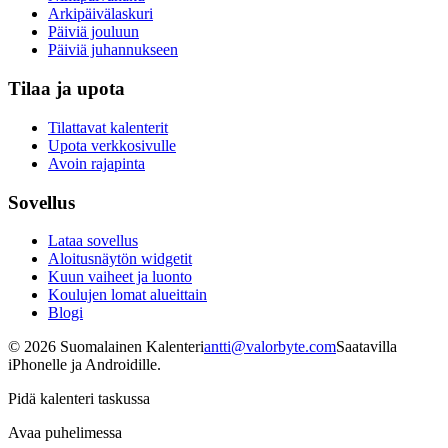
Arkipäivälaskuri
Päiviä jouluun
Päiviä juhannukseen
Tilaa ja upota
Tilattavat kalenterit
Upota verkkosivulle
Avoin rajapinta
Sovellus
Lataa sovellus
Aloitusnäytön widgetit
Kuun vaiheet ja luonto
Koulujen lomat alueittain
Blogi
©
2026
Suomalainen Kalenteri
antti@valorbyte.com
Saatavilla
iPhonelle ja Androidille.
Pidä kalenteri taskussa
Avaa puhelimessa