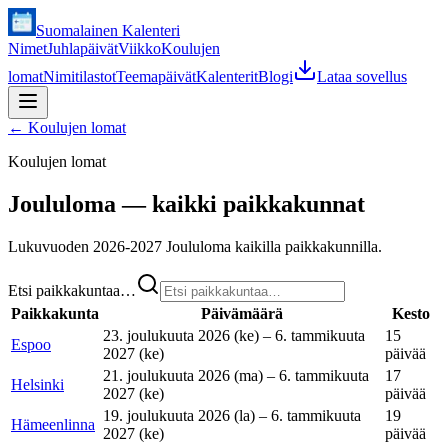
Suomalainen Kalenteri
Nimet
Juhlapäivät
Viikko
Koulujen
lomat
Nimitilastot
Teemapäivät
Kalenterit
Blogi
Lataa sovellus
←
Koulujen lomat
Koulujen lomat
Joululoma — kaikki paikkakunnat
Lukuvuoden 2026-2027 Joululoma kaikilla paikkakunnilla.
Etsi paikkakuntaa…
Paikkakunta
Päivämäärä
Kesto
23. joulukuuta 2026 (ke) – 6. tammikuuta
15
Espoo
2027 (ke)
päivää
21. joulukuuta 2026 (ma) – 6. tammikuuta
17
Helsinki
2027 (ke)
päivää
19. joulukuuta 2026 (la) – 6. tammikuuta
19
Hämeenlinna
2027 (ke)
päivää