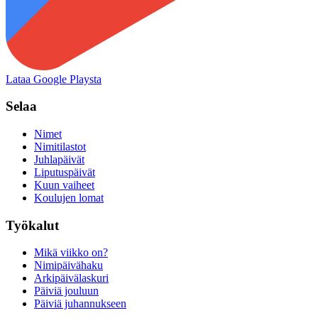
Lataa Google Playsta
Selaa
Nimet
Nimitilastot
Juhlapäivät
Liputuspäivät
Kuun vaiheet
Koulujen lomat
Työkalut
Mikä viikko on?
Nimipäivähaku
Arkipäivälaskuri
Päiviä jouluun
Päiviä juhannukseen