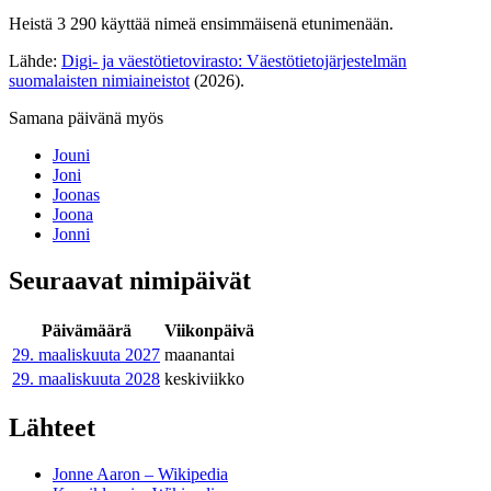
Heistä 3 290 käyttää nimeä ensimmäisenä etunimenään.
Lähde:
Digi- ja väestötietovirasto: Väestötietojärjestelmän
suomalaisten nimiaineistot
(2026).
Samana päivänä myös
Jouni
Joni
Joonas
Joona
Jonni
Seuraavat nimipäivät
Päivämäärä
Viikonpäivä
29. maaliskuuta
2027
maanantai
29. maaliskuuta
2028
keskiviikko
Lähteet
Jonne Aaron – Wikipedia