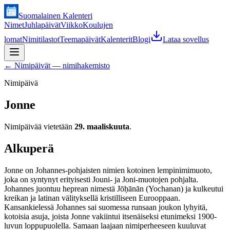
Suomalainen Kalenteri
Nimet
Juhlapäivät
Viikko
Koulujen
lomat
Nimitilastot
Teemapäivät
Kalenterit
Blogi
Lataa sovellus
←
Nimipäivät — nimihakemisto
Nimipäivä
Jonne
Nimipäivää vietetään
29. maaliskuuta
.
Alkuperä
Jonne on Johannes-pohjaisten nimien kotoinen lempinimimuoto,
joka on syntynyt erityisesti Jouni- ja Joni-muotojen pohjalta.
Johannes juontuu heprean nimestä Jōḥānān (Yochanan) ja kulkeutui
kreikan ja latinan välityksellä kristilliseen Eurooppaan.
Kansankielessä Johannes sai suomessa runsaan joukon lyhyitä,
kotoisia asuja, joista Jonne vakiintui itsenäiseksi etunimeksi 1900-
luvun loppupuolella. Samaan laajaan nimiperheeseen kuuluvat