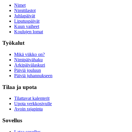
Nimet
Nimitilastot
Juhlapäivät
Liputuspäivät
Kuun vaiheet
Koulujen lomat
Työkalut
Mikä viikko on?
Nimipäivähaku
Arkipäivälaskuri
Päiviä jouluun
Päiviä juhannukseen
Tilaa ja upota
Tilattavat kalenterit
Upota verkkosivulle
Avoin rajapinta
Sovellus
Lataa sovellus