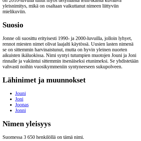
on 2010-luvulla tullut myös tietynlaista teini-ikäistä kuvaava
yleisnimitys, mikä on osaltaan vaikuttanut nimeen liittyviin
mielikuviin.
Suosio
Jonne oli suosittu erityisesti 1990- ja 2000-luvuilla, jolloin lyhyet,
rennot miesten nimet olivat laajalti käytössä. Uusien lasten nimenä
se on sittemmin harvinaistunut, mutta on hyvin yleinen nuorten
aikuisten ikäluokissa. Nimi syntyi tutumpien muotojen Jouni ja Joni
rinnalle ja vakiintui sittemmin itsenäiseksi etunimeksi. Se yhdistetään
vahvasti noihin vuosikymmeniin syntyneeseen sukupolveen.
Lähinimet ja muunnokset
Jouni
Joni
Joonas
Jonni
Nimen yleisyys
Suomessa 3 650 henkilöllä on tämä nimi.