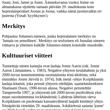
Jouni, Joni, Janne ja Jonni. Äännekuvansa vuoksi Jonne on
almanakassa sijoitettu samaan päivään 29. maaliskuuta kuin
heprealaisperäiset Joonas ja Joona, vaikka nämä juontuvatkin eri
juuresta (Yonah 'kyyhkynen').
Merkitys
Pohjautuu Johannes-nimeen, jonka heprealainen merkitys on
'Jumala on armollinen'. Merkitys on teoforinen eli Jumalan nimeen
viittaava ja yhteinen kaikille Johannes-nimen kotoisille muodoille.
Kulttuuriset viitteet
Tunnettuja nimen kantajia ovat laulaja Jonne Aaron (oik. Jonne
Aaron Liimatainen, s. 1983), Negative-yhtyeen keulahahmo ja yksi
2000-luvun tunnetuimmista suomalaisista teini-idoleista, sekä
muusikko Jonne Järvelä (s. 1974), folk metal -yhtye Korpiklaanin
laulaja-kitaristi, joka perusti yhtyeen edeltäjän, saamelaishenkisen
Shamaani Duon, 1990-luvun alussa. Negative perustettiin
Tampereella 1997, ja yhtyeestä tuli 2000-luvun puolivälissä yksi
maan suosituimmista rockbändeistä; Lahdesta lähtöisin oleva
Korpiklaani on puolestaan kansainvälisesti laajalti kiertänyt yhtye.
Nimipäivää vietetään 29. maaliskuuta. Arkikielessä sanasta 'jonne'