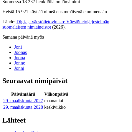
Suomessa 18 237 henkilöllä on tämä nimi.
Heistä 15 921 käyttää nimeä ensimmäisenä etunimenään.
Lähde:
Digi- ja väestötietovirasto: Väestötietojärjestelmän
suomalaisten nimiaineistot
(2026).
Samana päivänä myös
Joni
Joonas
Joona
Jonne
Jonni
Seuraavat nimipäivät
Päivämäärä
Viikonpäivä
29. maaliskuuta
2027
maanantai
29. maaliskuuta
2028
keskiviikko
Lähteet