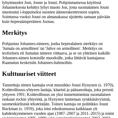
lyhytmuodot Joni, Jonne ja Jonni. Pohjoismaisessa käytössä
Johanneksesta kehittyi lyhyt muoto Jon, josta suomalainen Jouni
muotoutui i-loppuiseksi suomen äännerakenteeseen sopien.
Sointunsa vuoksi Jouni on almanakassa sijoitettu samaan päivään
kuin heprealaisperäinen Joonas.
Merkitys
Pohjautuu Johannes-nimeen, jonka heprealainen merkitys on
'Jumala on armollinen' tai 'Jahve on armollinen'. Merkitys on
teoforinen eli Jumalan nimeen viittaava, ja se on yhteinen kaikille
Johannes-nimen kotoisille muodoille, jotka liittävät kantajansa
Raamatun keskeisiin Johannes-hahmoihin.
Kulttuuriset viitteet
Tunnettuja nimen kantajia ovat muusikko Jouni Hynynen (s. 1970),
Kotiteollisuus-yhtyeen laulaja, kitaristi ja pääsanoittaja, joka perusti
yhtyeen 1991; Kotiteollisuus on yksi tunnetuimmista suomalaisen
raskaan rockin yhtyeistä, ja Hynynen tunnetaan synkkäsävyisistä,
suomenkielisistä teksteistään. Toinen kantaja on poliitikko Jouni
Backman (s. 1959), joka istui eduskunnassa kaikkiaan yli
kahdenkymmenen vuoden ajan (1987–2007 ja 2011–2015) ja toimi