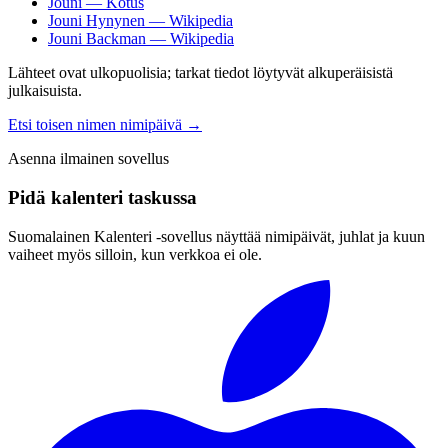
Jouni — Kotus
Jouni Hynynen — Wikipedia
Jouni Backman — Wikipedia
Lähteet ovat ulkopuolisia; tarkat tiedot löytyvät alkuperäisistä
julkaisuista.
Etsi toisen nimen nimipäivä
→
Asenna ilmainen sovellus
Pidä kalenteri taskussa
Suomalainen Kalenteri ‑sovellus näyttää nimipäivät, juhlat ja kuun
vaiheet myös silloin, kun verkkoa ei ole.