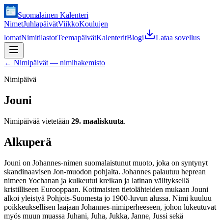
Suomalainen Kalenteri
Nimet
Juhlapäivät
Viikko
Koulujen
lomat
Nimitilastot
Teemapäivät
Kalenterit
Blogi
Lataa sovellus
←
Nimipäivät — nimihakemisto
Nimipäivä
Jouni
Nimipäivää vietetään
29. maaliskuuta
.
Alkuperä
Jouni on Johannes-nimen suomalaistunut muoto, joka on syntynyt
skandinaavisen Jon-muodon pohjalta. Johannes palautuu heprean
nimeen Yochanan ja kulkeutui kreikan ja latinan välityksellä
kristilliseen Eurooppaan. Kotimaisten tietolähteiden mukaan Jouni
alkoi yleistyä Pohjois-Suomesta jo 1900-luvun alussa. Nimi kuuluu
poikkeuksellisen laajaan Johannes-nimiperheeseen, johon lukeutuvat
myös muun muassa Juhani, Juha, Jukka, Janne, Jussi sekä