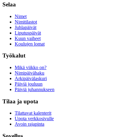
Selaa
Nimet
Nimitilastot
Juhlapäivät
Liputuspäivät
Kuun vaiheet
Koulujen lomat
Työkalut
Mikä viikko on?
Nimipäivähaku
Arkipäivälaskuri
Päiviä jouluun
Päiviä juhannukseen
Tilaa ja upota
Tilattavat kalenterit
Upota verkkosivulle
Avoin rajapinta
Sovellus