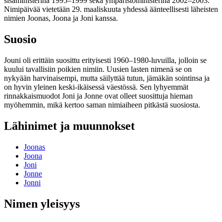
sisäministerinä 1995–1999 sekä ympäristöministerinä 2002–2003.
Nimipäivää vietetään 29. maaliskuuta yhdessä äänteellisesti läheisten
nimien Joonas, Joona ja Joni kanssa.
Suosio
Jouni oli erittäin suosittu erityisesti 1960–1980-luvuilla, jolloin se
kuului tavallisiin poikien nimiin. Uusien lasten nimenä se on
nykyään harvinaisempi, mutta säilyttää tutun, jämäkän sointinsa ja
on hyvin yleinen keski-ikäisessä väestössä. Sen lyhyemmät
rinnakkaismuodot Joni ja Jonne ovat olleet suosittuja hieman
myöhemmin, mikä kertoo saman nimiaiheen pitkästä suosiosta.
Lähinimet ja muunnokset
Joonas
Joona
Joni
Jonne
Jonni
Nimen yleisyys