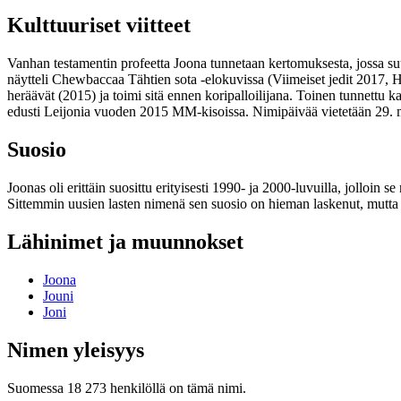
Kulttuuriset viitteet
Vanhan testamentin profeetta Joona tunnetaan kertomuksesta, jossa suu
näytteli Chewbaccaa Tähtien sota -elokuvissa (Viimeiset jedit 2017, H
heräävät (2015) ja toimi sitä ennen koripalloilijana. Toinen tunnettu
edusti Leijonia vuoden 2015 MM-kisoissa. Nimipäivää vietetään 29. 
Suosio
Joonas oli erittäin suosittu erityisesti 1990- ja 2000-luvuilla, jolloi
Sittemmin uusien lasten nimenä sen suosio on hieman laskenut, mutta 
Lähinimet ja muunnokset
Joona
Jouni
Joni
Nimen yleisyys
Suomessa 18 273 henkilöllä on tämä nimi.