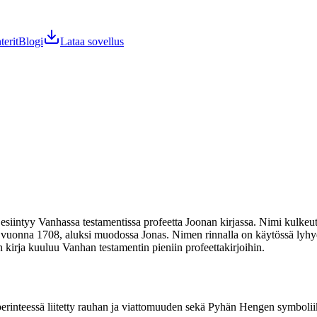
terit
Blogi
Lataa sovellus
iintyy Vanhassa testamentissa profeetta Joonan kirjassa. Nimi kulkeutui 
vuonna 1708, aluksi muodossa Jonas. Nimen rinnalla on käytössä lyhy
n kirja kuuluu Vanhan testamentin pieniin profeettakirjoihin.
erinteessä liitetty rauhan ja viattomuuden sekä Pyhän Hengen symboli