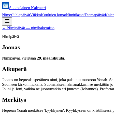
Suomalainen Kalenteri
Nimet
Juhlapäivät
Viikko
Koulujen lomat
Nimitilastot
Teemapäivät
Kalen
←
Nimipäivät — nimihakemisto
Nimipäivä
Joonas
Nimipäivää vietetään
29. maaliskuuta
.
Alkuperä
Joonas on heprealaisperäinen nimi, joka palautuu muotoon Yonah. Se es
Suomeen kirkon mukana. Suomalaiseen almanakkaan se merkittiin jo 
Jouni ja Joni, vaikka ne juontuvatkin eri juuresta (Johannes). Profeeta
Merkitys
Heprean Yonah merkitsee 'kyyhkynen'. Kyyhkyseen on kristillisessä p