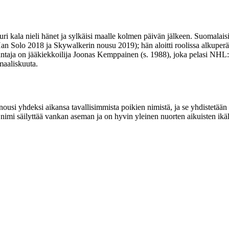
ri kala nieli hänet ja sylkäisi maalle kolmen päivän jälkeen. Suomalais
an Solo 2018 ja Skywalkerin nousu 2019); hän aloitti roolissa alkuperä
 kantaja on jääkiekkoilija Joonas Kemppainen (s. 1988), joka pelasi NH
maaliskuuta.
n se nousi yhdeksi aikansa tavallisimmista poikien nimistä, ja se yhdist
nimi säilyttää vankan aseman ja on hyvin yleinen nuorten aikuisten ikä