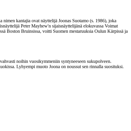
ia nimen kantajia ovat näyttelijä Joonas Suotamo (s. 1986), joka
isnäyttelijä Peter Mayhew'n sijaisnäyttelijänä elokuvassa Voimat
L:ssä Boston Bruinsissa, voitti Suomen mestaruuksia Oulun Kärpissä ja
etään vahvasti noihin vuosikymmeniin syntyneeseen sukupolveen.
luokissa. Lyhyempi muoto Joona on noussut sen rinnalla suosituksi.