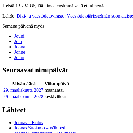
Heistä 13 234 käyttää nimeä ensimmäisenä etunimenään.
Lähde:
Digi- ja väestötietovirasto: Väestötietojärjestelmän suomalaist
Samana päivänä myös
Jouni
Joni
Joona
Jonne
Jonni
Seuraavat nimipäivät
Päivämäärä
Viikonpäivä
29. maaliskuuta
2027
maanantai
29. maaliskuuta
2028
keskiviikko
Lähteet
Joonas – Kotus
Joonas Suotamo – Wikipedia