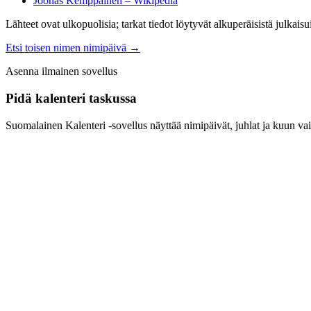
Joonas Kemppainen – Wikipedia
Lähteet ovat ulkopuolisia; tarkat tiedot löytyvät alkuperäisistä julkaisui
Etsi toisen nimen nimipäivä
→
Asenna ilmainen sovellus
Pidä kalenteri taskussa
Suomalainen Kalenteri ‑sovellus näyttää nimipäivät, juhlat ja kuun vai