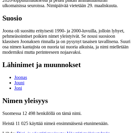
2020-lopputurnauksessa ja pelasi pitkän ammattilaisuran
ulkomaisissa seuroissa. Nimipäivää vietetään 29. maaliskuuta.
Suosio
Joona oli suosittu erityisesti 1990- ja 2000-luvuilla, jolloin lyhyet,
pehmeäsointiset poikien nimet yleistyivät. Se nousi suosioon
klassisen Joonaksen rinnalla ja on pysynyt tasaisen tavallisena. Suuri
osa nimen kantajista on nuoria tai nuoria aikuisia, ja nimi mielletään
moderniksi mutta perinteeseen nojaavaksi.
Lähinimet ja muunnokset
Joonas
Jouni
Joni
Nimen yleisyys
Suomessa 12 498 henkilöllä on tämä nimi.
Heistä 11 025 käyttää nimeä ensimmäisenä etunimenään.