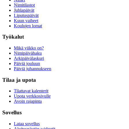
Nimitilastot
Juhlapäivät
Liputuspäivät
Kuun vaiheet
Koulujen lomat
Työkalut
Mikä viikko on?
Nimipäivähaku
Arkipäivälaskuri
Päiviä jouluun
Päiviä juhannukseen
Tilaa ja upota
Tilattavat kalenterit
Upota verkkosivulle
Avoin rajapinta
Sovellus
Lataa sovellus
Aloitusnäytön widgetit