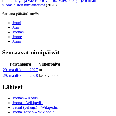
Lähde:
Digi- ja väestötietovirasto: Väestötietojärjestelmän
suomalaisten nimiaineistot
(2026).
Samana päivänä myös
Jouni
Joni
Joonas
Jonne
Jonni
Seuraavat nimipäivät
Päivämäärä
Viikonpäivä
29. maaliskuuta
2027
maanantai
29. maaliskuuta
2028
keskiviikko
Lähteet
Joonas – Kotus
Joona – Wikipedia
Serral (pelaaja) – Wikipedia
Joona Toivio – Wikipedia