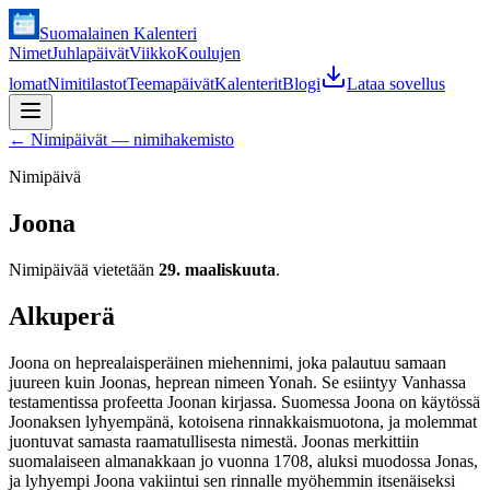
Suomalainen Kalenteri
Nimet
Juhlapäivät
Viikko
Koulujen
lomat
Nimitilastot
Teemapäivät
Kalenterit
Blogi
Lataa sovellus
←
Nimipäivät — nimihakemisto
Nimipäivä
Joona
Nimipäivää vietetään
29. maaliskuuta
.
Alkuperä
Joona on heprealaisperäinen miehennimi, joka palautuu samaan
juureen kuin Joonas, heprean nimeen Yonah. Se esiintyy Vanhassa
testamentissa profeetta Joonan kirjassa. Suomessa Joona on käytössä
Joonaksen lyhyempänä, kotoisena rinnakkaismuotona, ja molemmat
juontuvat samasta raamatullisesta nimestä. Joonas merkittiin
suomalaiseen almanakkaan jo vuonna 1708, aluksi muodossa Jonas,
ja lyhyempi Joona vakiintui sen rinnalle myöhemmin itsenäiseksi