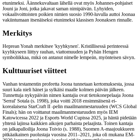
etunimeksi. Äännekuvaltaan lähellä ovat myös Johannes-pohjaiset
Jouni ja Joni, jotka jakavat saman nimipäivän. Lyhyiden,
vokaalivoittoisten poikien nimien suosio 1990-luvulla auttoi Joonaa
vakiintumaan itsenäiseksi etunimeksi klassisen Joonaksen rinnalle.
Merkitys
Heprean Yonah merkitsee 'kyyhkynen'. Kristillisessä perinteessä
kyyhkyseen liittyy rauhan, viattomuuden ja Pyhän Hengen
symboliikkaa, mikä on antanut nimelle lempeän, myönteisen sävyn.
Kulttuuriset viitteet
Vanhan testamentin profeetta Joona tunnetaan kertomuksesta, jossa
suuri kala nieli hänet ja sylkäisi maalle kolmen päivän jälkeen.
Tunnettuja nykypäivän nimen kantajia ovat tietokonepelaaja Joona
'Serral' Sotala (s. 1998), joka voitti 2018 ensimmäisenä ei-
korealaisena StarCraft II -pelin maailmanmestaruuden (WCS Global
Finals); hän on voittanut maailmanmestaruuden myös IEM
Katowicessa 2022 ja Esports World Cupissa 2025, ja häntä pidetään
yhtenä lajinsa kaikkien aikojen parhaista pelaajista. Toinen kantaja
on jalkapalloilija Joona Toivio (s. 1988), Suomen A-maajoukkueen
pitkäaikainen puolustaja vuosina 2011–2021, joka oli mukana EM-