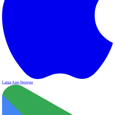
Lataa App Storesta